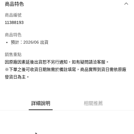
商品特色
信用卡一次付款
商品編號
超商取貨付款
11388193
Apple Pay
商品特色
大哥付你分期
預計：2026/06 出貨
相關說明
銷售重點
【大哥付你分期使用說明】
ATM付款
1.本服務由台灣大哥大提供，台灣大哥大用戶可立即使用無須另外申請。
因原廠因素延後出貨恕不另行通知，如有疑問請洽客服。
2.付款方式選擇「大哥付你分期」，訂單成立後會自動跳轉到大哥付的交易
※下單之後可收貨日期無需於備註填寫，商品實際到貨日需依原廠
流程，驗證手機門號後，選擇欲分期的期數、繳款截止日，確認付款後即完
運送方式
成交易。
發貨日為主。
3.實際核准額度、可分期數及費用金額請依後續交易確認頁面所載為準。
預購-全家取貨付款(舊)
4.訂單成立30分鐘內，如未前往確認交易或遇審核未通過，訂單將自動取
每筆NT$90，滿NT$3,000(含以上)免運費
消。如遇「轉專審核」未通過狀況，表示未達大哥付你分期系統評分，恕無
法說明評估內容。
預購-付款後全家取貨(舊)
詳細說明
相關推薦
【繳款方式說明】
1.分期款項不併入電信帳單，「大哥付你分期」於每月結算日後寄送繳費提
每筆NT$90，滿NT$3,000(含以上)免運費
醒簡訊。
2.透過簡訊連結打開帳單後，可選擇「超商條碼／台灣大直營門市／銀行轉
預購-7-11取貨付款(舊)
帳／街口支付／iPASS MONEY」等通路繳費。
每筆NT$90，滿NT$3,000(含以上)免運費