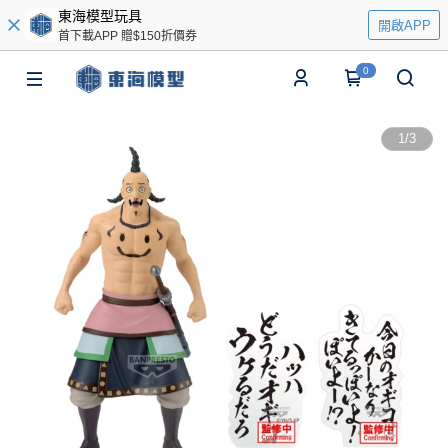
東海模型玩具
開啟APP
首下載APP 贈$150折價券
0
1
/
3