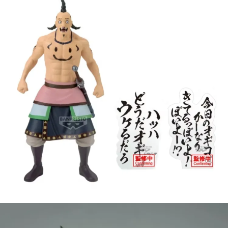
【注意事項】
預購-付款後7-11取貨(舊)
1.本服務係由「台灣大哥大股份有限公司」（以下簡稱本公司）所提供，讓
用戶於交易時，得透過本服務購買商品或服務，並由商店將買賣／分期付款
每筆NT$90，滿NT$3,000(含以上)免運費
買賣價金債權讓與本公司後，依約使用本公司帳單繳交帳款。
2.基於同意付款使用「大哥付你分期」之契約關係目的，商店將以您的個人
預購-宅配(舊)
資料（包含姓名、電話或地址）提供予台灣大哥大進項蒐集、處理及利用，
由本公司與您本人進行分期帳單所需資料之確認、核對及更正。
每筆NT$120，滿NT$3,000(含以上)免運費
3.完整用戶服務條款，請詳閱以下連結：
https://oppay.tw/userRule
預購-宅配(離島)(舊)
每筆NT$160，滿NT$3,000(含以上)免運費
東海門市自取，需自備購物袋取貨唷。
免運費