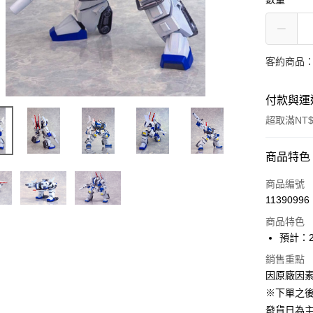
客約商品
付款與運
超取滿NT$
付款方式
商品特色
信用卡一
商品編號
11390996
超商取貨
商品特色
Apple Pay
預計：2
大哥付你
銷售重點
因原廠因
相關說明
【大哥付
※下單之
ATM付款
1.本服務
發貨日為