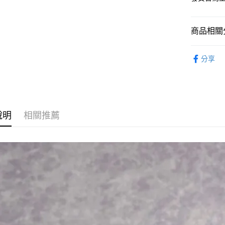
2.付款方
流程，驗
完成交易
運送方式
3.實際核
商品相關分
4.訂單成
預購-全家
消。如遇
從作品找周
每筆NT$9
無法說明
分享
【繳款方
⏰預購開
預購-付款
1.分期款
醒簡訊。
每筆NT$9
2.透過簡
帳／街口支
預購-7-1
說明
相關推薦
【注意事
每筆NT$9
1.本服務
用戶於交
預購-付款後
款買賣價
每筆NT$9
2.基於同
資料（包
預購-宅配(
用，由本
3.完整用
每筆NT$1
預購-宅配(
每筆NT$1