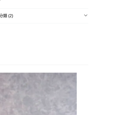
式選擇「大哥付你分期」，訂單成立後會自動跳轉到大哥付的交易
證手機門號後，選擇欲分期的期數、繳款截止日，確認付款後即
。
准額度、可分期數及費用金額請依後續交易確認頁面所載為準。
類 (2)
立30分鐘內，如未前往確認交易或遇審核未通過，訂單將自動取
取貨付款(舊)
「轉專審核」未通過狀況，表示未達大哥付你分期系統評分，恕
邊▸
日本動漫 周邊商品
🔍更多日本動漫
0，滿NT$3,000(含以上)免運費
評估內容。
式說明】
賣中
🔥最新預購商品
後全家取貨(舊)
項不併入電信帳單，「大哥付你分期」於每月結算日後寄送繳費提
0，滿NT$3,000(含以上)免運費
訊連結打開帳單後，可選擇「超商條碼／台灣大直營門市／銀行轉
付／iPASS MONEY」等通路繳費。
1取貨付款(舊)
項】
0，滿NT$3,000(含以上)免運費
係由「台灣大哥大股份有限公司」（以下簡稱本公司）所提供，讓
易時，得透過本服務購買商品或服務，並由商店將買賣／分期付
7-11取貨(舊)
金債權讓與本公司後，依約使用本公司帳單繳交帳款。
0，滿NT$3,000(含以上)免運費
意付款使用「大哥付你分期」之契約關係目的，商店將以您的個人
含姓名、電話或地址）提供予台灣大哥大進項蒐集、處理及利
舊)
公司與您本人進行分期帳單所需資料之確認、核對及更正。
戶服務條款，請詳閱以下連結：
https://oppay.tw/userRule
20，滿NT$3,000(含以上)免運費
離島)(舊)
60，滿NT$3,000(含以上)免運費