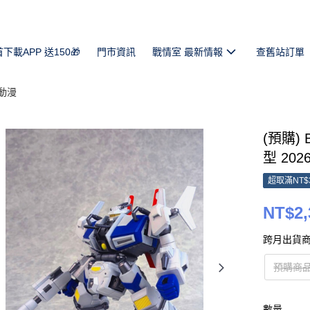
首下載APP 送150🎁
門市資訊
戰情室 最新情報
查舊站訂單
動漫
(預購)
型 2026
超取滿NT$
NT$2,
跨月出貨商
預購商品
數量