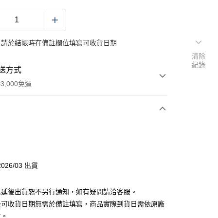
：請於結帳時在備註欄位填寫可收貨日期
清除
紀錄
送方式
3,000免運
次付款
付款
026/03 出貨
分期
素延後出貨恕不另行通知，如有疑問請洽客服。
你分期使用說明】
後可收貨日期無需於備註填寫，商品實際到貨日需依原廠
由台灣大哥大提供，台灣大哥大用戶可立即使用無須另外申請。
主。