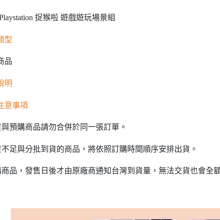
東海門市
y Playstation 捉猴啦 遊戲遊玩場景組
免運費
類型
商品
說明
注意事項
貨與預購商品請勿合併於同一張訂單。
貨不足與分批到貨的商品，將依照訂購時間順序安排出貨。
購商品，發售日後才由原廠商通知台灣到貨量，無法交貨也會全