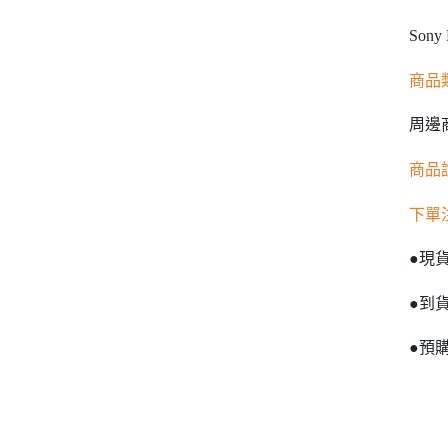
Son
商品
周邊
商品
下單
●現
●到
●預