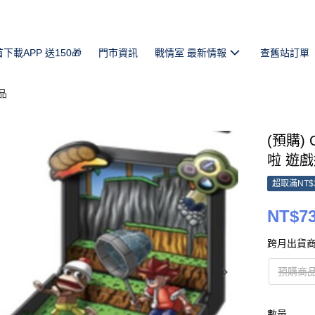
首下載APP 送150🎁
門市資訊
戰情室 最新情報
查舊站訂單
品
(預購) C
啦 遊戲遊
超取滿NT$
NT$7
跨月出貨商
預購商
數量