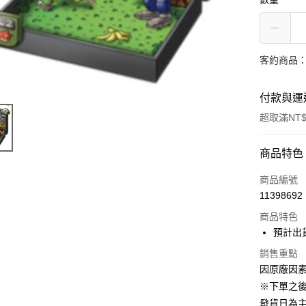
客約商品
付款與運
超取滿NT$
付款方式
商品特色
信用卡一
商品編號
11398692
超商取貨
商品特色
Apple Pay
預計出
大哥付你
銷售重點
因原廠因
相關說明
【大哥付
※下單之
ATM付款
1.本服務
發貨日為