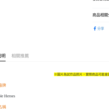
2.付款方
流程，驗
完成交易
運送方式
3.實際核
商品相關分
4.訂單成
預購-全家
消。如遇
從作品找周
每筆NT$9
無法說明
分享
【繳款方
⏰預購開
預購-付款
1.分期款
醒簡訊。
每筆NT$9
2.透過簡
帳／街口支
預購-7-1
說明
相關推薦
【注意事
每筆NT$9
1.本服務
用戶於交
預購-付款後
款買賣價
每筆NT$9
※圖片為試作品照片，實際商品可能會
2.基於同
資料（包
預購-宅配(
用，由本
廠牌
3.完整用
每筆NT$1
le Heroes
預購-宅配(
每筆NT$1
名稱