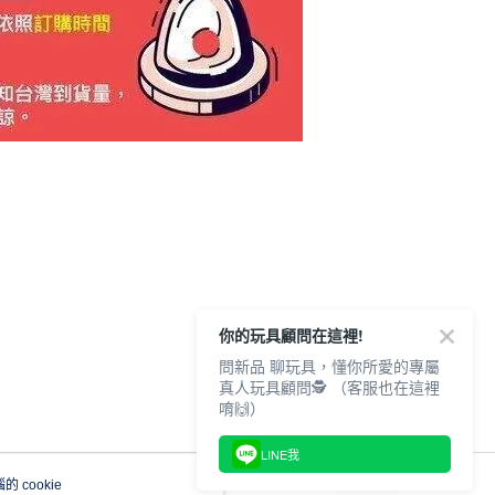
你的玩具顧問在這裡!
問新品 聊玩具，懂你所愛的專屬
真人玩具顧問🕵️ （客服也在這裡
唷🙌）
LINE我
 cookie