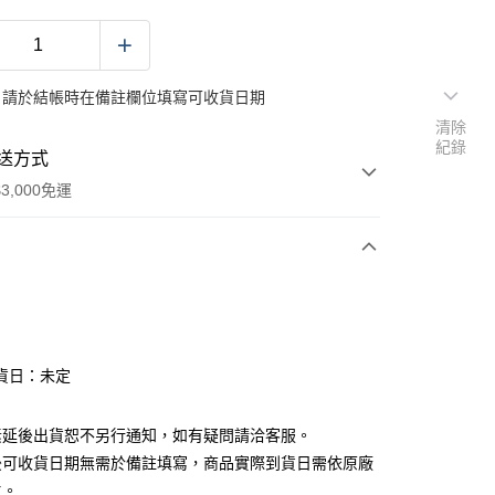
：請於結帳時在備註欄位填寫可收貨日期
清除
紀錄
送方式
3,000免運
次付款
付款
貨日：未定
分期
素延後出貨恕不另行通知，如有疑問請洽客服。
你分期使用說明】
後可收貨日期無需於備註填寫，商品實際到貨日需依原廠
由台灣大哥大提供，台灣大哥大用戶可立即使用無須另外申請。
主。