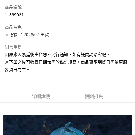
商品編號
超商取貨付款
11399021
Apple Pay
商品特色
大哥付你分期
預計：2026/07 出貨
相關說明
銷售重點
【大哥付你分期使用說明】
ATM付款
1.本服務由台灣大哥大提供，台灣大哥大用戶可立即使用無須另外申請。
因原廠因素延後出貨恕不另行通知，如有疑問請洽客服。
2.付款方式選擇「大哥付你分期」，訂單成立後會自動跳轉到大哥付的交易
※下單之後可收貨日期無需於備註填寫，商品實際到貨日需依原廠
流程，驗證手機門號後，選擇欲分期的期數、繳款截止日，確認付款後即完
運送方式
成交易。
發貨日為主。
3.實際核准額度、可分期數及費用金額請依後續交易確認頁面所載為準。
預購-全家取貨付款(舊)
4.訂單成立30分鐘內，如未前往確認交易或遇審核未通過，訂單將自動取
每筆NT$90，滿NT$3,000(含以上)免運費
消。如遇「轉專審核」未通過狀況，表示未達大哥付你分期系統評分，恕無
法說明評估內容。
預購-付款後全家取貨(舊)
詳細說明
相關推薦
【繳款方式說明】
1.分期款項不併入電信帳單，「大哥付你分期」於每月結算日後寄送繳費提
每筆NT$90，滿NT$3,000(含以上)免運費
醒簡訊。
2.透過簡訊連結打開帳單後，可選擇「超商條碼／台灣大直營門市／銀行轉
預購-7-11取貨付款(舊)
帳／街口支付／iPASS MONEY」等通路繳費。
每筆NT$90，滿NT$3,000(含以上)免運費
【注意事項】
預購-付款後7-11取貨(舊)
1.本服務係由「台灣大哥大股份有限公司」（以下簡稱本公司）所提供，讓