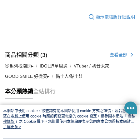
顯示電腦版詳細說明
商品相關分類 (3)
查看全部
從系列找潮玩▸
IDOL追星周邊
VTuber / 初音未來
GOOD SMILE 好微笑▸
黏土人/黏土娃
本分類熱銷
全站排行
本網站中使用 cookie，欲查詢有關本網站使用 cookie 方式之詳情，及若您不希
熱門標籤
望在電腦上使用 cookie 時應如何變更電腦的 cookie 設定，請參閱本網站「
隱私
權條款
」之 Cookie 聲明。您繼續使用本網站即表示您同意本公司得按本網站使
用條款之 Cookie 聲明使用 cookie。
了解更多 >