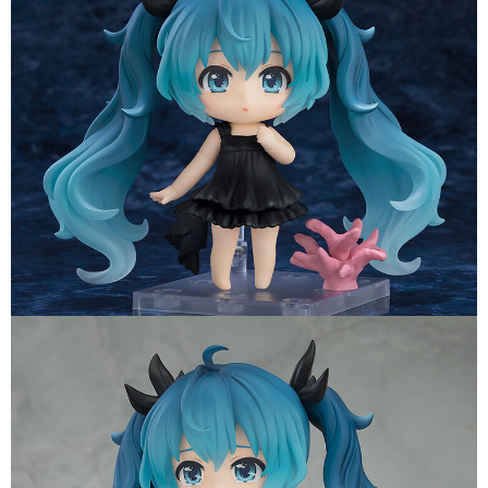
用戶於交易時，得透過本服務購買商品或服務，並由商店將買賣／分期付款
每筆NT$90，滿NT$3,000(含以上)免運費
買賣價金債權讓與本公司後，依約使用本公司帳單繳交帳款。
2.基於同意付款使用「大哥付你分期」之契約關係目的，商店將以您的個人
預購-宅配(舊)
資料（包含姓名、電話或地址）提供予台灣大哥大進項蒐集、處理及利用，
由本公司與您本人進行分期帳單所需資料之確認、核對及更正。
每筆NT$120，滿NT$3,000(含以上)免運費
3.完整用戶服務條款，請詳閱以下連結：
https://oppay.tw/userRule
預購-宅配(離島)(舊)
每筆NT$160，滿NT$3,000(含以上)免運費
東海門市自取，需自備購物袋取貨唷。
免運費