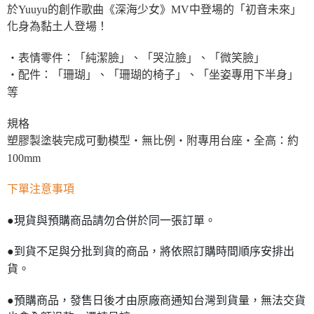
於Yuuyu的創作歌曲《深海少女》MV中登場的「初音未來」
化身為黏土人登場！
・表情零件：「純潔臉」、「哭泣臉」、「微笑臉」
・配件：「珊瑚」、「珊瑚的椅子」、「坐姿專用下半身」
等
規格
塑膠製塗裝完成可動模型・無比例・附專用台座・全高：約
100mm
下單注意事項
●現貨與預購商品請勿合併於同一張訂單。
●到貨不足與分批到貨的商品，將依照訂購時間順序安排出
貨。
●預購商品，發售日後才由原廠商通知台灣到貨量，無法交貨