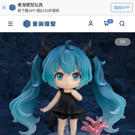
東海模型玩具
開啟APP
首下載APP 贈$150折價券
0
1
/
6