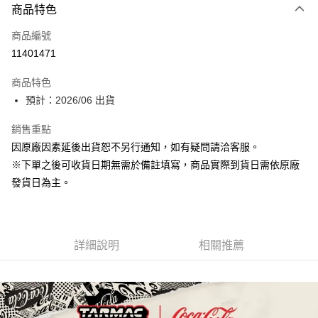
商品特色
信用卡一次付款
商品編號
超商取貨付款
11401471
Apple Pay
商品特色
大哥付你分期
預計：2026/06 出貨
相關說明
銷售重點
【大哥付你分期使用說明】
ATM付款
1.本服務由台灣大哥大提供，台灣大哥大用戶可立即使用無須另外申請。
因原廠因素延後出貨恕不另行通知，如有疑問請洽客服。
2.付款方式選擇「大哥付你分期」，訂單成立後會自動跳轉到大哥付的交易
※下單之後可收貨日期無需於備註填寫，商品實際到貨日需依原廠
流程，驗證手機門號後，選擇欲分期的期數、繳款截止日，確認付款後即完
運送方式
成交易。
發貨日為主。
3.實際核准額度、可分期數及費用金額請依後續交易確認頁面所載為準。
預購-全家取貨付款(舊)
4.訂單成立30分鐘內，如未前往確認交易或遇審核未通過，訂單將自動取
每筆NT$90，滿NT$3,000(含以上)免運費
消。如遇「轉專審核」未通過狀況，表示未達大哥付你分期系統評分，恕無
法說明評估內容。
預購-付款後全家取貨(舊)
詳細說明
相關推薦
【繳款方式說明】
1.分期款項不併入電信帳單，「大哥付你分期」於每月結算日後寄送繳費提
每筆NT$90，滿NT$3,000(含以上)免運費
醒簡訊。
2.透過簡訊連結打開帳單後，可選擇「超商條碼／台灣大直營門市／銀行轉
預購-7-11取貨付款(舊)
帳／街口支付／iPASS MONEY」等通路繳費。
每筆NT$90，滿NT$3,000(含以上)免運費