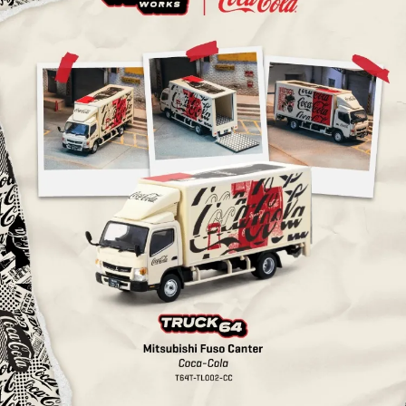
【注意事項】
預購-付款後7-11取貨(舊)
1.本服務係由「台灣大哥大股份有限公司」（以下簡稱本公司）所提供，讓
用戶於交易時，得透過本服務購買商品或服務，並由商店將買賣／分期付款
每筆NT$90，滿NT$3,000(含以上)免運費
買賣價金債權讓與本公司後，依約使用本公司帳單繳交帳款。
2.基於同意付款使用「大哥付你分期」之契約關係目的，商店將以您的個人
預購-宅配(舊)
資料（包含姓名、電話或地址）提供予台灣大哥大進項蒐集、處理及利用，
由本公司與您本人進行分期帳單所需資料之確認、核對及更正。
每筆NT$120，滿NT$3,000(含以上)免運費
3.完整用戶服務條款，請詳閱以下連結：
https://oppay.tw/userRule
預購-宅配(離島)(舊)
每筆NT$160，滿NT$3,000(含以上)免運費
東海門市自取，需自備購物袋取貨唷。
免運費