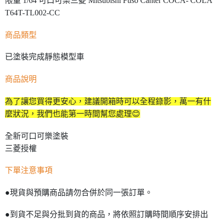
限量 1/64 可口可樂三菱 Mitsubishi Fuso Canter COCA- COLA
T64T-TL002-CC
商品類型
已塗裝完成靜態模型車
商品說明
為了讓您買得更安心，建議開箱時可以全程錄影，萬一有什
麼狀況，我們也能第一時間幫您處理😊
全新可口可樂塗裝
三菱授權
下單注意事項
●現貨與預購商品請勿合併於同一張訂單。
●到貨不足與分批到貨的商品，將依照訂購時間順序安排出