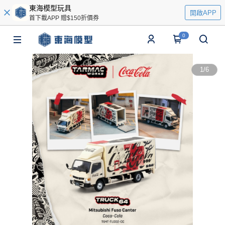
東海模型玩具
開啟APP
首下載APP 贈$150折價券
0
1
/
6