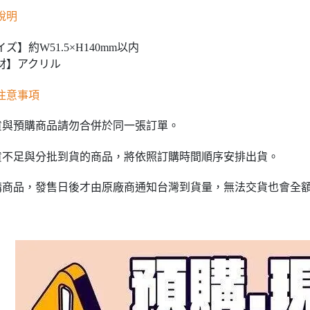
說明
ズ】約W51.5×H140mm以内
材】アクリル
注意事項
貨與預購商品請勿合併於同一張訂單。
貨不足與分批到貨的商品，將依照訂購時間順序安排出貨。
購商品，發售日後才由原廠商通知台灣到貨量，無法交貨也會全