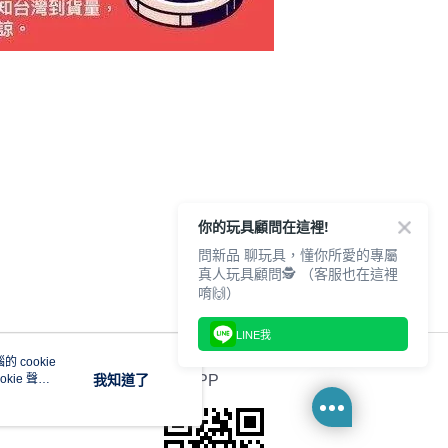
你的玩具顧問在這裡!
問新品 聊玩具，懂你所愛的專屬
真人玩具顧問🕵️ （客服也在這裡
唷🙌）
LINE我
 cookie
kie 聲明
我知道了
官方APP