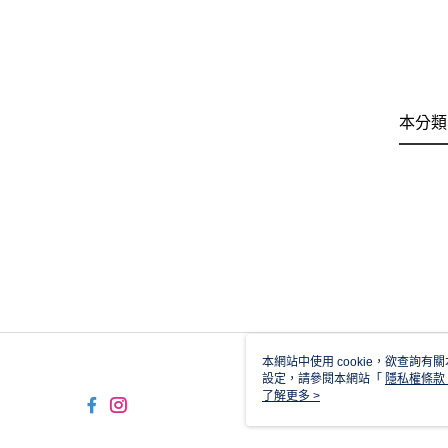
本分類
本網站中使用 cookie，欲查詢有關
設定，請參閱本網站「
隱私權條款
使用 cookie。
了解更多 >