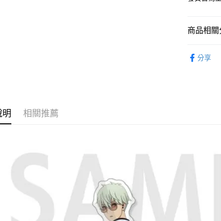
2.付款方
流程，驗
完成交易
運送方式
3.實際核
商品相關分
4.訂單成
預購-全家
消。如遇
從作品找周
每筆NT$9
無法說明
分享
【繳款方
⏰預購開
預購-付款
1.分期款
醒簡訊。
每筆NT$9
2.透過簡
帳／街口支
預購-7-1
說明
相關推薦
【注意事
每筆NT$9
1.本服務
用戶於交
預購-付款後
款買賣價
每筆NT$9
2.基於同
資料（包
預購-宅配(
用，由本
3.完整用
每筆NT$1
預購-宅配(
每筆NT$1