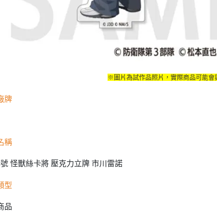
※圖片為試作品照片，實際商品可能會
廠牌
名稱
8號 怪獸絲卡將 壓克力立牌 市川雷諾
類型
商品