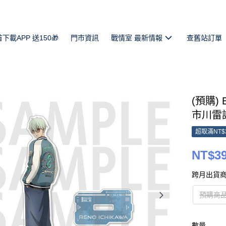
首下載APP 送150🎁
門市資訊
戰情室 最新情報
查舊站訂單
(預購)
市川雷諾 
超取滿NT$
NT$3
跨月出貨商
預購商品
數量