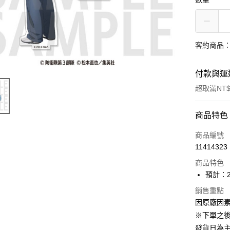
客約商品
付款與運
超取滿NT$
付款方式
商品特色
信用卡一
商品編號
11414323
超商取貨
商品特色
Apple Pay
預計：2
大哥付你
銷售重點
因原廠因
相關說明
【大哥付
※下單之
ATM付款
1.本服務
發貨日為