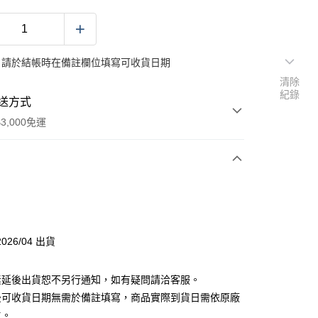
：請於結帳時在備註欄位填寫可收貨日期
清除
紀錄
送方式
3,000免運
次付款
付款
026/04 出貨
分期
素延後出貨恕不另行通知，如有疑問請洽客服。
你分期使用說明】
後可收貨日期無需於備註填寫，商品實際到貨日需依原廠
由台灣大哥大提供，台灣大哥大用戶可立即使用無須另外申請。
主。