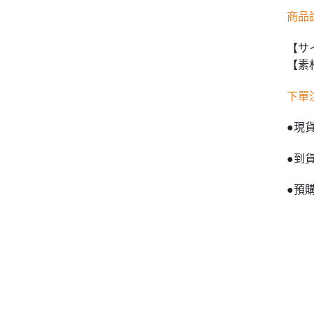
商品
【サイ
【素
下單
●現
●到
●預