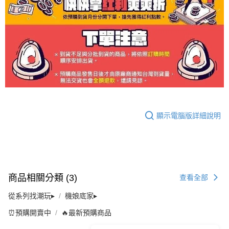
顯示電腦版詳細說明
商品相關分類 (3)
查看全部
從系列找潮玩▸
機娘底家▸
⏰預購開賣中
🔥最新預購商品