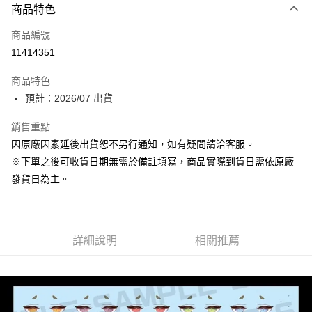
商品特色
信用卡一次付款
商品編號
超商取貨付款
11414351
Apple Pay
商品特色
大哥付你分期
預計：2026/07 出貨
相關說明
銷售重點
【大哥付你分期使用說明】
ATM付款
1.本服務由台灣大哥大提供，台灣大哥大用戶可立即使用無須另外申請。
因原廠因素延後出貨恕不另行通知，如有疑問請洽客服。
2.付款方式選擇「大哥付你分期」，訂單成立後會自動跳轉到大哥付的交易
※下單之後可收貨日期無需於備註填寫，商品實際到貨日需依原廠
流程，驗證手機門號後，選擇欲分期的期數、繳款截止日，確認付款後即完
運送方式
成交易。
發貨日為主。
3.實際核准額度、可分期數及費用金額請依後續交易確認頁面所載為準。
預購-全家取貨付款(舊)
4.訂單成立30分鐘內，如未前往確認交易或遇審核未通過，訂單將自動取
每筆NT$90，滿NT$3,000(含以上)免運費
消。如遇「轉專審核」未通過狀況，表示未達大哥付你分期系統評分，恕無
法說明評估內容。
預購-付款後全家取貨(舊)
詳細說明
相關推薦
【繳款方式說明】
1.分期款項不併入電信帳單，「大哥付你分期」於每月結算日後寄送繳費提
每筆NT$90，滿NT$3,000(含以上)免運費
醒簡訊。
2.透過簡訊連結打開帳單後，可選擇「超商條碼／台灣大直營門市／銀行轉
預購-7-11取貨付款(舊)
帳／街口支付／iPASS MONEY」等通路繳費。
每筆NT$90，滿NT$3,000(含以上)免運費