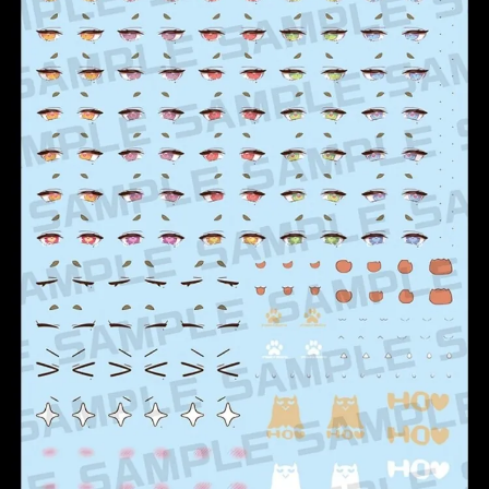
【注意事項】
預購-付款後7-11取貨(舊)
1.本服務係由「台灣大哥大股份有限公司」（以下簡稱本公司）所提供，讓
用戶於交易時，得透過本服務購買商品或服務，並由商店將買賣／分期付款
每筆NT$90，滿NT$3,000(含以上)免運費
買賣價金債權讓與本公司後，依約使用本公司帳單繳交帳款。
2.基於同意付款使用「大哥付你分期」之契約關係目的，商店將以您的個人
預購-宅配(舊)
資料（包含姓名、電話或地址）提供予台灣大哥大進項蒐集、處理及利用，
由本公司與您本人進行分期帳單所需資料之確認、核對及更正。
每筆NT$120，滿NT$3,000(含以上)免運費
3.完整用戶服務條款，請詳閱以下連結：
https://oppay.tw/userRule
預購-宅配(離島)(舊)
每筆NT$160，滿NT$3,000(含以上)免運費
東海門市自取，需自備購物袋取貨唷。
免運費