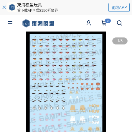
東海模型玩具
開啟APP
首下載APP 贈$150折價券
0
1
/
5