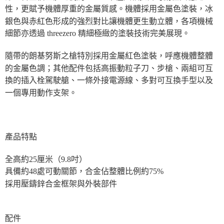
性，更賦予機體厚重的金屬質感。機體採用金屬色塗裝，冰
銀色與赤紅色形成的強烈對比讓機體更生動立體，各項機械
細節亦透過 threezero 精細極緻的塗裝技術完美展現。
隨帶的朗基努斯之槍特別採用金屬紅色塗裝，呼應機體整體
的金屬色調；其他配件包括高振動粒子刀、步槍、兩組可互
換的插入栓駕駛艙、一條外接電源線、多對可互換手型以及
一個專用動作支架。
產品特點
全高約25厘米（9.8吋）
具備約48處可動關節，合金佔整體比例約75%
採用壓鑄鋅合金框架與外裝部件
配件