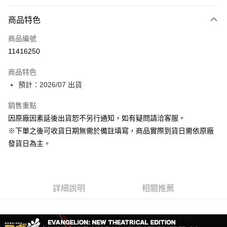
付款方式
商品特色
信用卡一次付款
商品編號
Apple Pay
11416250
大哥付你分期
商品特色
相關說明
預計：2026/07 出貨
【大哥付你分期使用說明】
ATM付款
1.本服務由台灣大哥大提供，台灣大哥大用戶可立即使用無須另外申請。
銷售重點
2.付款方式選擇「大哥付你分期」，訂單成立後會自動跳轉到大哥付的交易
流程，驗證手機門號後，選擇欲分期的期數、繳款截止日，確認付款後即完
因原廠因素延後出貨恕不另行通知，如有疑問請洽客服。
運送方式
成交易。
※下單之後可收貨日期無需於備註填寫，商品實際到貨日需依原廠
3.實際核准額度、可分期數及費用金額請依後續交易確認頁面所載為準。
預購-付款後全家取貨(舊)
4.訂單成立30分鐘內，如未前往確認交易或遇審核未通過，訂單將自動取
發貨日為主。
每筆NT$90，滿NT$3,000(含以上)免運費
消。如遇「轉專審核」未通過狀況，表示未達大哥付你分期系統評分，恕無
法說明評估內容。
預購-付款後7-11取貨(舊)
【繳款方式說明】
1.分期款項不併入電信帳單，「大哥付你分期」於每月結算日後寄送繳費提
每筆NT$90，滿NT$3,000(含以上)免運費
醒簡訊。
詳細說明
相關推薦
2.透過簡訊連結打開帳單後，可選擇「超商條碼／台灣大直營門市／銀行轉
預購-宅配(舊)
帳／街口支付／iPASS MONEY」等通路繳費。
每筆NT$120，滿NT$3,000(含以上)免運費
【注意事項】