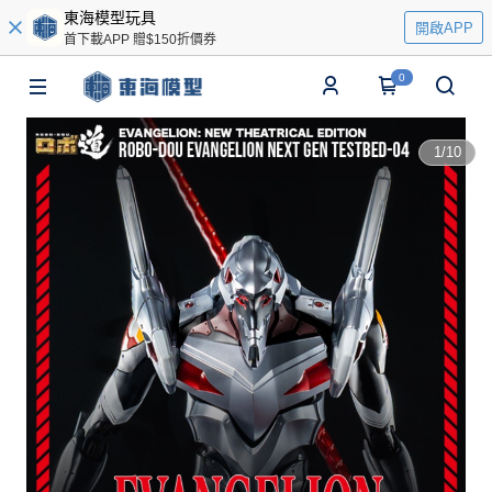
東海模型玩具
開啟APP
首下載APP 贈$150折價券
0
1
/
10