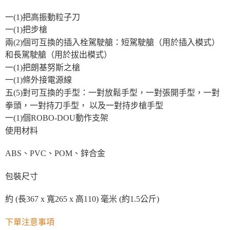
一(1)把高振動粒子刀
一(1)把步槍
兩(2)個可互換的插入栓駕駛艙：短駕駛艙（用於插入模式）
和長駕駛艙（用於拔出模式）
一(1)把朗基努斯之槍
一(1)條外接電源線
五(5)對可互換的手型：一對放鬆手型，一對張開手型，一對
拳頭，一對持刀手型， 以及一對持步槍手型
一(1)個ROBO-DOU動作支架
使用材料
ABS、PVC、POM、鋅合金
包裝尺寸
約 (長367 x 寬265 x 高110) 毫米 (約1.5公斤)
下單注意事項