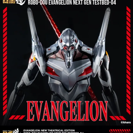
預購-宅配(離島)(舊)
1.本服務係由「台灣大哥大股份有限公司」（以下簡稱本公司）所提供，讓
用戶於交易時，得透過本服務購買商品或服務，並由商店將買賣／分期付款
每筆NT$160，滿NT$3,000(含以上)免運費
買賣價金債權讓與本公司後，依約使用本公司帳單繳交帳款。
2.基於同意付款使用「大哥付你分期」之契約關係目的，商店將以您的個人
東海門市自取，需自備購物袋取貨唷。
資料（包含姓名、電話或地址）提供予台灣大哥大進項蒐集、處理及利用，
由本公司與您本人進行分期帳單所需資料之確認、核對及更正。
免運費
3.完整用戶服務條款，請詳閱以下連結：
https://oppay.tw/userRule