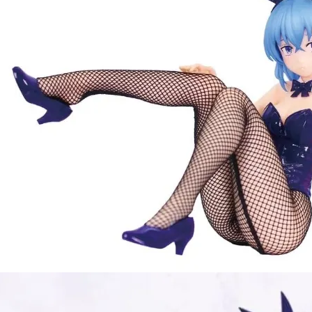
預購-宅配(
每筆NT$1
東海門市
免運費