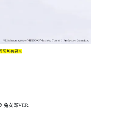
與照片有異※
亞 兔女郎VER.