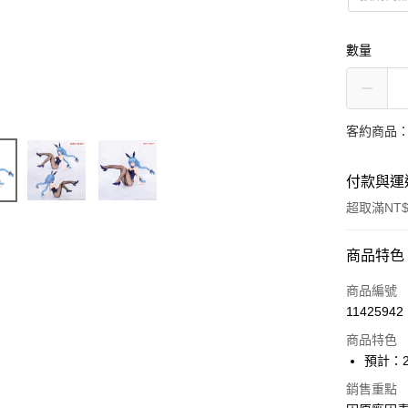
數量
客約商品
付款與運
超取滿NT$
付款方式
商品特色
信用卡一
商品編號
11425942
超商取貨
商品特色
Apple Pay
預計：2
大哥付你
銷售重點