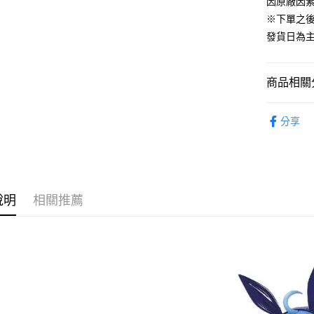
因原廠因
相關說明
【大哥付
※下單之
ATM付款
1.本服務
發貨日為
2.付款方
流程，驗
完成交易
運送方式
3.實際核
商品相關分
4.訂單成
預購-全家
消。如遇
從作品找周
每筆NT$9
無法說明
分享
【繳款方
⏰預購開
預購-付款
1.分期款
醒簡訊。
找玩具模型
每筆NT$9
2.透過簡
帳／街口支
預購-7-1
說明
相關推薦
【注意事
每筆NT$9
1.本服務
用戶於交
預購-付款後
款買賣價
每筆NT$9
2.基於同
資料（包
預購-宅配(
用，由本
3.完整用
每筆NT$1