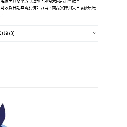
素延後出貨恕不另行通知，如有疑問請洽客服。
你分期使用說明】
後可收貨日期無需於備註填寫，商品實際到貨日需依原廠
由台灣大哥大提供，台灣大哥大用戶可立即使用無須另外申請。
主。
式選擇「大哥付你分期」，訂單成立後會自動跳轉到大哥付的交易
證手機門號後，選擇欲分期的期數、繳款截止日，確認付款後即
。
准額度、可分期數及費用金額請依後續交易確認頁面所載為準。
類 (3)
立30分鐘內，如未前往確認交易或遇審核未通過，訂單將自動取
取貨付款(舊)
「轉專審核」未通過狀況，表示未達大哥付你分期系統評分，恕
邊▸
日本動漫 周邊商品
無職轉生
0，滿NT$3,000(含以上)免運費
評估內容。
式說明】
賣中
🔥最新預購商品
後全家取貨(舊)
項不併入電信帳單，「大哥付你分期」於每月結算日後寄送繳費提
品牌▸
日系其他品牌
0，滿NT$3,000(含以上)免運費
訊連結打開帳單後，可選擇「超商條碼／台灣大直營門市／銀行轉
付／iPASS MONEY」等通路繳費。
1取貨付款(舊)
項】
0，滿NT$3,000(含以上)免運費
係由「台灣大哥大股份有限公司」（以下簡稱本公司）所提供，讓
易時，得透過本服務購買商品或服務，並由商店將買賣／分期付
7-11取貨(舊)
金債權讓與本公司後，依約使用本公司帳單繳交帳款。
0，滿NT$3,000(含以上)免運費
意付款使用「大哥付你分期」之契約關係目的，商店將以您的個人
含姓名、電話或地址）提供予台灣大哥大進項蒐集、處理及利
舊)
公司與您本人進行分期帳單所需資料之確認、核對及更正。
戶服務條款，請詳閱以下連結：
https://oppay.tw/userRule
20，滿NT$3,000(含以上)免運費