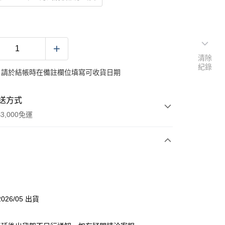
清除
紀錄
：請於結帳時在備註欄位填寫可收貨日期
送方式
3,000免運
次付款
付款
026/05 出貨
分期