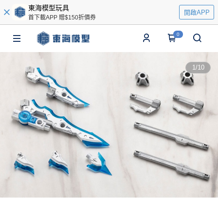
東海模型玩具
開啟APP
首下載APP 贈$150折價券
0
1
/
10