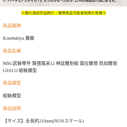
※圖片為試作品照片，實際商品可能會與照片有異※
商品廠牌
Kotobukiya 壽屋
商品名稱
MSG武裝零件 賢德風采12 神話雙劍組 莫拉爾塔 貝加爾塔
GE012J 組裝模型
商品類型
組裝模型
商品說明
【サイズ】全長約210mm(NONスケール)