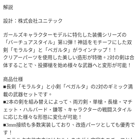
解説
設計：株式会社ユニテック
ガールズキャラクターモデルに特化した装備シリーズの
「バーチュアスタイル」第12弾！神話をモチーフにした双
剣「モラルタ」と「ベガルタ」がラインナップ！！
クリアーパーツを使用した美しい造形が特徴。2対の剣は合
体することで、投擲槍を始め様々な武器へと変形が可能！
商品仕様
■長剣「モラルタ」と小剣「ベガルタ」の2対のギミック満
載の武器セットです。
■2本の剣を組み替えによって、両刃剣・単槍・長槍・マチ
ェット・ハルバード・鎌等、キャラクターの戦闘スタイル
に応じた様々な形態に変化が可能！
■3mm接続も多数実装しており、改造パーツとしても優秀で
す！