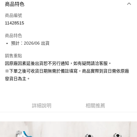
商品特色
信用卡一次付款
商品編號
超商取貨付款
11428515
Apple Pay
商品特色
大哥付你分期
預計：2026/06 出貨
相關說明
銷售重點
【大哥付你分期使用說明】
ATM付款
1.本服務由台灣大哥大提供，台灣大哥大用戶可立即使用無須另外申請。
因原廠因素延後出貨恕不另行通知，如有疑問請洽客服。
2.付款方式選擇「大哥付你分期」，訂單成立後會自動跳轉到大哥付的交易
※下單之後可收貨日期無需於備註填寫，商品實際到貨日需依原廠
流程，驗證手機門號後，選擇欲分期的期數、繳款截止日，確認付款後即完
運送方式
成交易。
發貨日為主。
3.實際核准額度、可分期數及費用金額請依後續交易確認頁面所載為準。
預購-全家取貨付款(舊)
4.訂單成立30分鐘內，如未前往確認交易或遇審核未通過，訂單將自動取
每筆NT$90，滿NT$3,000(含以上)免運費
消。如遇「轉專審核」未通過狀況，表示未達大哥付你分期系統評分，恕無
法說明評估內容。
預購-付款後全家取貨(舊)
詳細說明
相關推薦
【繳款方式說明】
1.分期款項不併入電信帳單，「大哥付你分期」於每月結算日後寄送繳費提
每筆NT$90，滿NT$3,000(含以上)免運費
醒簡訊。
2.透過簡訊連結打開帳單後，可選擇「超商條碼／台灣大直營門市／銀行轉
預購-7-11取貨付款(舊)
帳／街口支付／iPASS MONEY」等通路繳費。
每筆NT$90，滿NT$3,000(含以上)免運費