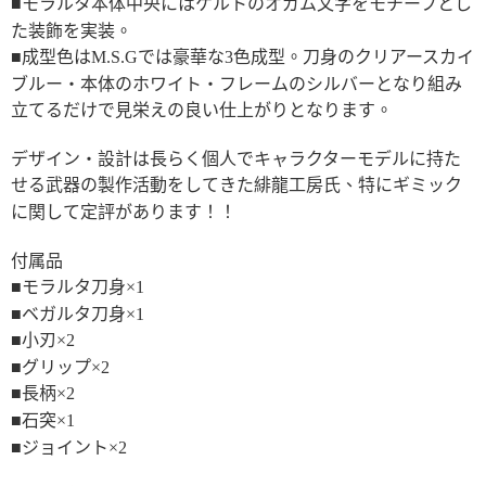
■モラルタ本体中央にはケルトのオガム文字をモチーフとし
た装飾を実装。
■成型色はM.S.Gでは豪華な3色成型。刀身のクリアースカイ
ブルー・本体のホワイト・フレームのシルバーとなり組み
立てるだけで見栄えの良い仕上がりとなります。
デザイン・設計は長らく個人でキャラクターモデルに持た
せる武器の製作活動をしてきた緋龍工房氏、特にギミック
に関して定評があります！！
付属品
■モラルタ刀身×1
■ベガルタ刀身×1
■小刃×2
■グリップ×2
■長柄×2
■石突×1
■ジョイント×2