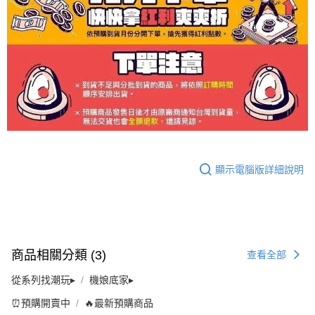
顯示電腦版詳細說明
商品相關分類 (3)
查看全部
從系列找潮玩▸
機娘底家▸
⏰預購開賣中
🔥最新預購商品