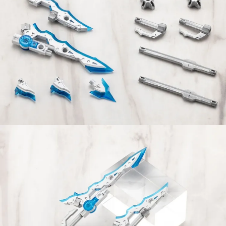
【注意事項】
預購-付款後7-11取貨(舊)
1.本服務係由「台灣大哥大股份有限公司」（以下簡稱本公司）所提供，讓
用戶於交易時，得透過本服務購買商品或服務，並由商店將買賣／分期付款
每筆NT$90，滿NT$3,000(含以上)免運費
買賣價金債權讓與本公司後，依約使用本公司帳單繳交帳款。
2.基於同意付款使用「大哥付你分期」之契約關係目的，商店將以您的個人
預購-宅配(舊)
資料（包含姓名、電話或地址）提供予台灣大哥大進項蒐集、處理及利用，
由本公司與您本人進行分期帳單所需資料之確認、核對及更正。
每筆NT$120，滿NT$3,000(含以上)免運費
3.完整用戶服務條款，請詳閱以下連結：
https://oppay.tw/userRule
預購-宅配(離島)(舊)
每筆NT$160，滿NT$3,000(含以上)免運費
東海門市自取，需自備購物袋取貨唷。
免運費