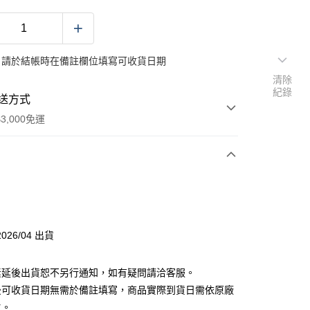
：請於結帳時在備註欄位填寫可收貨日期
清除
紀錄
送方式
3,000免運
次付款
付款
026/04 出貨
分期
素延後出貨恕不另行通知，如有疑問請洽客服。
你分期使用說明】
後可收貨日期無需於備註填寫，商品實際到貨日需依原廠
由台灣大哥大提供，台灣大哥大用戶可立即使用無須另外申請。
主。