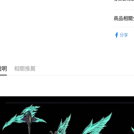
2.付款方
流程，驗
完成交易
運送方式
3.實際核
商品相關分
4.訂單成
預購-全家
消。如遇
從系列找潮
每筆NT$9
無法說明
分享
【繳款方
⏰預購開
預購-付款
1.分期款
醒簡訊。
找玩具模型
每筆NT$9
2.透過簡
帳／街口支
預購-7-1
說明
相關推薦
【注意事
每筆NT$9
1.本服務
用戶於交
預購-付款後
款買賣價
每筆NT$9
2.基於同
資料（包
預購-宅配(
用，由本
3.完整用
每筆NT$1
預購-宅配(
每筆NT$1