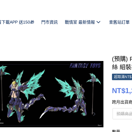
首下載APP 送150🎁
門市資訊
戰情室 最新情報
查舊站訂單
(預購) 
絲 組裝模
超取滿NT$
NT$1,
跨月出貨商
預購商品
數量