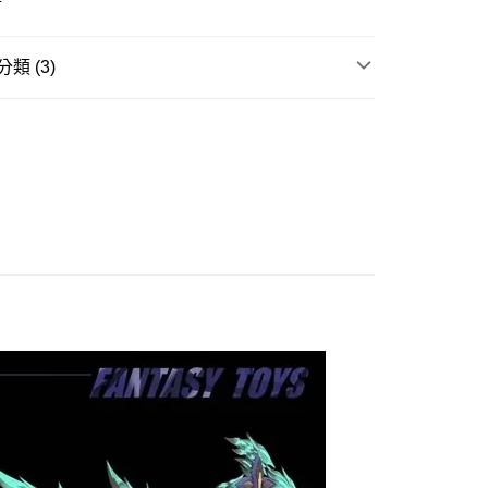
式選擇「大哥付你分期」，訂單成立後會自動跳轉到大哥付的交易
證手機門號後，選擇欲分期的期數、繳款截止日，確認付款後即
。
准額度、可分期數及費用金額請依後續交易確認頁面所載為準。
類 (3)
立30分鐘內，如未前往確認交易或遇審核未通過，訂單將自動取
取貨付款(舊)
「轉專審核」未通過狀況，表示未達大哥付你分期系統評分，恕
玩▸
機娘底家▸
0，滿NT$3,000(含以上)免運費
評估內容。
式說明】
賣中
🔥最新預購商品
後全家取貨(舊)
項不併入電信帳單，「大哥付你分期」於每月結算日後寄送繳費提
品牌▸
其他品牌
0，滿NT$3,000(含以上)免運費
訊連結打開帳單後，可選擇「超商條碼／台灣大直營門市／銀行轉
付／iPASS MONEY」等通路繳費。
1取貨付款(舊)
項】
0，滿NT$3,000(含以上)免運費
係由「台灣大哥大股份有限公司」（以下簡稱本公司）所提供，讓
易時，得透過本服務購買商品或服務，並由商店將買賣／分期付
7-11取貨(舊)
金債權讓與本公司後，依約使用本公司帳單繳交帳款。
0，滿NT$3,000(含以上)免運費
意付款使用「大哥付你分期」之契約關係目的，商店將以您的個人
含姓名、電話或地址）提供予台灣大哥大進項蒐集、處理及利
舊)
公司與您本人進行分期帳單所需資料之確認、核對及更正。
戶服務條款，請詳閱以下連結：
https://oppay.tw/userRule
20，滿NT$3,000(含以上)免運費
離島)(舊)
60，滿NT$3,000(含以上)免運費