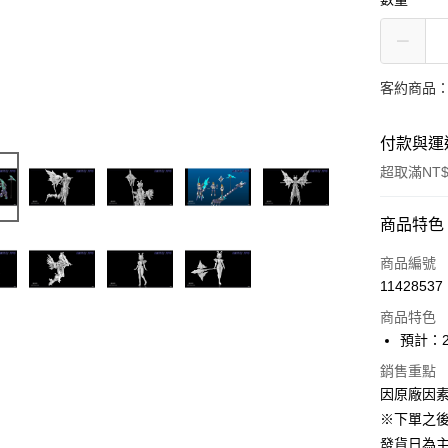
客約商品
付款與運
超取滿NT$
付款方式
商品特色
信用卡一
商品編號
11428537
超商取貨
商品特色
Apple Pay
預計：2
大哥付你
銷售重點
因原廠因
相關說明
【大哥付
※下單之
ATM付款
1.本服務
發貨日為