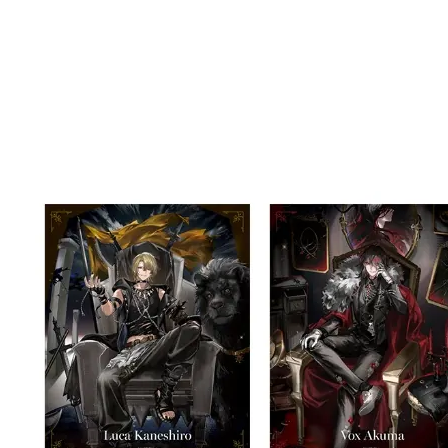
預購-宅配(
用，由本
3.完整用
每筆NT$1
預購-宅配(
每筆NT$1
東海門市
免運費