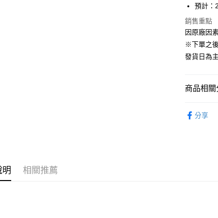
Apple Pay
預計：2
大哥付你
銷售重點
因原廠因
相關說明
【大哥付
※下單之
ATM付款
1.本服務
發貨日為
2.付款方
流程，驗
完成交易
運送方式
3.實際核
商品相關分
4.訂單成
預購-全家
消。如遇
從系列找潮
每筆NT$9
無法說明
分享
【繳款方
⏰預購開
預購-付款
1.分期款
醒簡訊。
每筆NT$9
2.透過簡
帳／街口支
預購-7-1
說明
相關推薦
【注意事
每筆NT$9
1.本服務
用戶於交
預購-付款後
款買賣價
每筆NT$9
2.基於同
資料（包