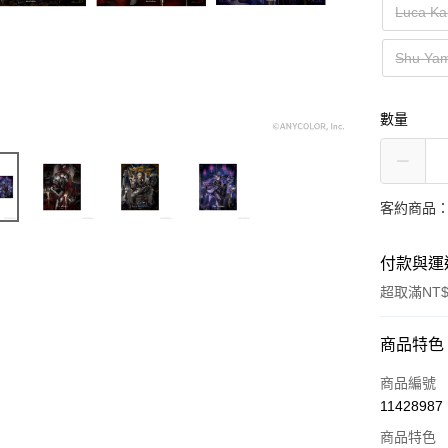
Luca 
Shu Y
數量
客約商品
付款與運
超取滿NT$
付款方式
商品特色
信用卡一
商品編號
11428987
超商取貨
商品特色