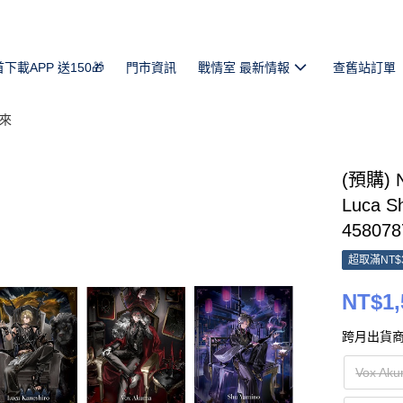
首下載APP 送150🎁
門市資訊
戰情室 最新情報
查舊站訂單
未來
(預購) N
Luca 
458078
超取滿NT$
NT$1,
跨月出貨商
Vox 