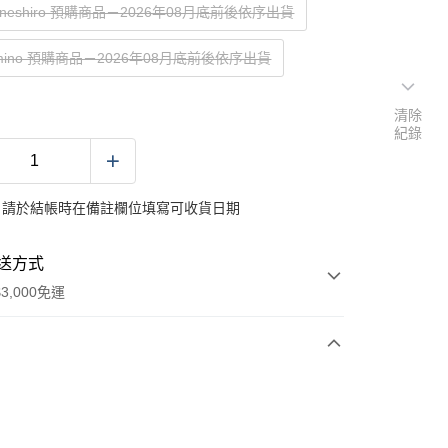
Kaneshiro 預購商品－2026年08月底前後依序出貨
amino 預購商品－2026年08月底前後依序出貨
清除
紀錄
：請於結帳時在備註欄位填寫可收貨日期
送方式
3,000免運
次付款
付款