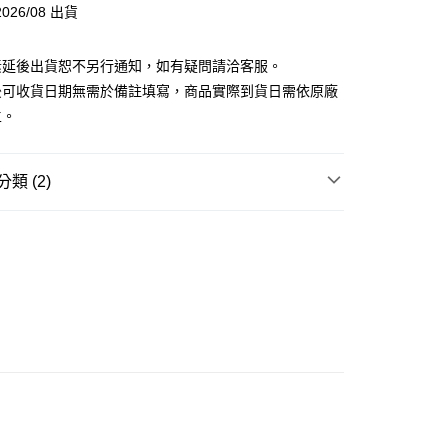
026/08 出貨
分期
素延後出貨恕不另行通知，如有疑問請洽客服。
你分期使用說明】
後可收貨日期無需於備註填寫，商品實際到貨日需依原廠
由台灣大哥大提供，台灣大哥大用戶可立即使用無須另外申請。
主。
式選擇「大哥付你分期」，訂單成立後會自動跳轉到大哥付的交易
證手機門號後，選擇欲分期的期數、繳款截止日，確認付款後即
。
准額度、可分期數及費用金額請依後續交易確認頁面所載為準。
類 (2)
立30分鐘內，如未前往確認交易或遇審核未通過，訂單將自動取
取貨付款(舊)
「轉專審核」未通過狀況，表示未達大哥付你分期系統評分，恕
玩▸
IDOL追星周邊
VTuber / 初音未來
0，滿NT$3,000(含以上)免運費
評估內容。
式說明】
賣中
🔥最新預購商品
後全家取貨(舊)
項不併入電信帳單，「大哥付你分期」於每月結算日後寄送繳費提
0，滿NT$3,000(含以上)免運費
訊連結打開帳單後，可選擇「超商條碼／台灣大直營門市／銀行轉
付／iPASS MONEY」等通路繳費。
1取貨付款(舊)
項】
0，滿NT$3,000(含以上)免運費
係由「台灣大哥大股份有限公司」（以下簡稱本公司）所提供，讓
易時，得透過本服務購買商品或服務，並由商店將買賣／分期付
7-11取貨(舊)
金債權讓與本公司後，依約使用本公司帳單繳交帳款。
0，滿NT$3,000(含以上)免運費
意付款使用「大哥付你分期」之契約關係目的，商店將以您的個人
含姓名、電話或地址）提供予台灣大哥大進項蒐集、處理及利