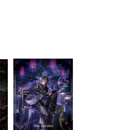
舊)
公司與您本人進行分期帳單所需資料之確認、核對及更正。
戶服務條款，請詳閱以下連結：
https://oppay.tw/userRule
20，滿NT$3,000(含以上)免運費
離島)(舊)
60，滿NT$3,000(含以上)免運費
自取，需自備購物袋取貨唷。