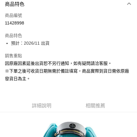
商品特色
信用卡一次付款
商品編號
超商取貨付款
11428998
Apple Pay
商品特色
大哥付你分期
預計：2026/11 出貨
相關說明
銷售重點
【大哥付你分期使用說明】
ATM付款
1.本服務由台灣大哥大提供，台灣大哥大用戶可立即使用無須另外申請。
因原廠因素延後出貨恕不另行通知，如有疑問請洽客服。
2.付款方式選擇「大哥付你分期」，訂單成立後會自動跳轉到大哥付的交易
※下單之後可收貨日期無需於備註填寫，商品實際到貨日需依原廠
流程，驗證手機門號後，選擇欲分期的期數、繳款截止日，確認付款後即完
運送方式
成交易。
發貨日為主。
3.實際核准額度、可分期數及費用金額請依後續交易確認頁面所載為準。
預購-全家取貨付款(舊)
4.訂單成立30分鐘內，如未前往確認交易或遇審核未通過，訂單將自動取
每筆NT$90，滿NT$3,000(含以上)免運費
消。如遇「轉專審核」未通過狀況，表示未達大哥付你分期系統評分，恕無
法說明評估內容。
預購-付款後全家取貨(舊)
詳細說明
相關推薦
【繳款方式說明】
1.分期款項不併入電信帳單，「大哥付你分期」於每月結算日後寄送繳費提
每筆NT$90，滿NT$3,000(含以上)免運費
醒簡訊。
2.透過簡訊連結打開帳單後，可選擇「超商條碼／台灣大直營門市／銀行轉
預購-7-11取貨付款(舊)
帳／街口支付／iPASS MONEY」等通路繳費。
每筆NT$90，滿NT$3,000(含以上)免運費