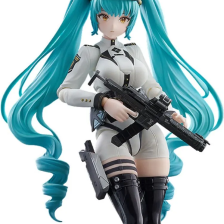
【注意事項】
預購-付款後7-11取貨(舊)
1.本服務係由「台灣大哥大股份有限公司」（以下簡稱本公司）所提供，讓
用戶於交易時，得透過本服務購買商品或服務，並由商店將買賣／分期付款
每筆NT$90，滿NT$3,000(含以上)免運費
買賣價金債權讓與本公司後，依約使用本公司帳單繳交帳款。
2.基於同意付款使用「大哥付你分期」之契約關係目的，商店將以您的個人
預購-宅配(舊)
資料（包含姓名、電話或地址）提供予台灣大哥大進項蒐集、處理及利用，
由本公司與您本人進行分期帳單所需資料之確認、核對及更正。
每筆NT$120，滿NT$3,000(含以上)免運費
3.完整用戶服務條款，請詳閱以下連結：
https://oppay.tw/userRule
預購-宅配(離島)(舊)
每筆NT$160，滿NT$3,000(含以上)免運費
東海門市自取，需自備購物袋取貨唷。
免運費