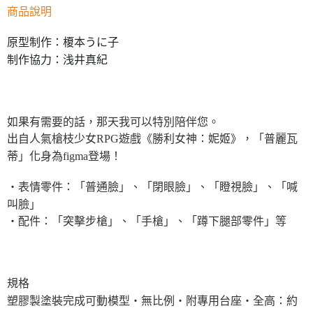
商品說明
原型制作：榎本うに子
制作協力：浅井真紀
如果有需要的話，那天我可以特別陪伴您。
出自人氣槍枝少女RPG遊戲《勝利女神：妮姬》，「普麗瓦
蒂」化身為figma登場！
・表情零件：「普通臉」、「閉眼臉」、「瞪視臉」、「喊
叫臉」
・配件：「突擊步槍」、「手槍」、「蹲下腿部零件」等
規格
塑膠製塗裝完成可動模型・無比例・附專用台座・全高：約