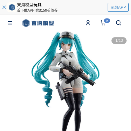
東海模型玩具
開啟APP
首下載APP 贈$150折價券
0
1
/
10