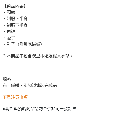
【商品內容】
・頸鍊
・制服下半身
・制服下半身
・內褲
・襪子
・鞋子（附腳底磁鐵）
※本商品不包含模型本體及假人衣架。
規格
布、磁鐵、塑膠製塗裝完成品
下單注意事項
●現貨與預購商品請勿合併於同一張訂單。