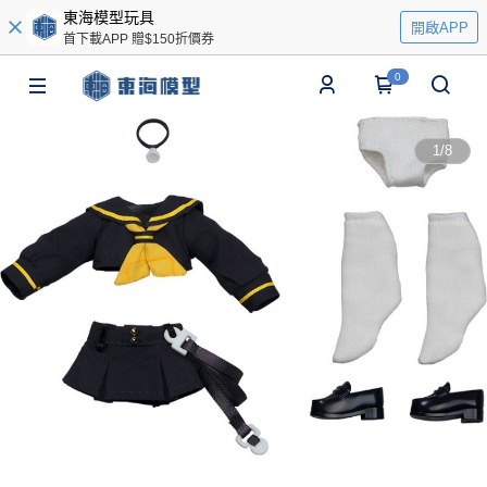
東海模型玩具
開啟APP
首下載APP 贈$150折價券
0
1
/
8