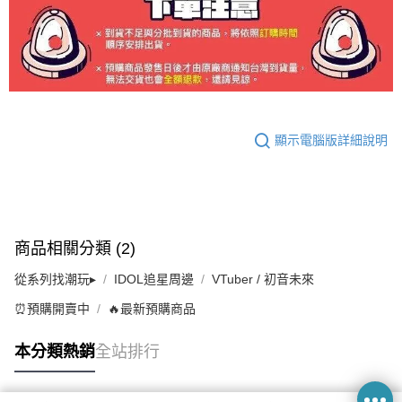
顯示電腦版詳細說明
商品相關分類 (2)
從系列找潮玩▸
IDOL追星周邊
VTuber / 初音未來
⏰預購開賣中
🔥最新預購商品
本分類熱銷
全站排行