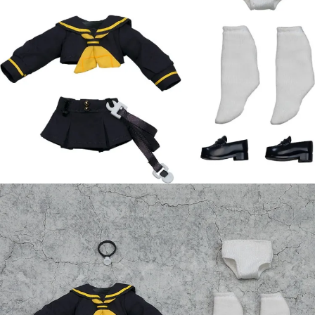
【注意事項】
預購-付款後7-11取貨(舊)
1.本服務係由「台灣大哥大股份有限公司」（以下簡稱本公司）所提供，讓
用戶於交易時，得透過本服務購買商品或服務，並由商店將買賣／分期付款
每筆NT$90，滿NT$3,000(含以上)免運費
買賣價金債權讓與本公司後，依約使用本公司帳單繳交帳款。
2.基於同意付款使用「大哥付你分期」之契約關係目的，商店將以您的個人
預購-宅配(舊)
資料（包含姓名、電話或地址）提供予台灣大哥大進項蒐集、處理及利用，
由本公司與您本人進行分期帳單所需資料之確認、核對及更正。
每筆NT$120，滿NT$3,000(含以上)免運費
3.完整用戶服務條款，請詳閱以下連結：
https://oppay.tw/userRule
預購-宅配(離島)(舊)
每筆NT$160，滿NT$3,000(含以上)免運費
東海門市自取，需自備購物袋取貨唷。
免運費