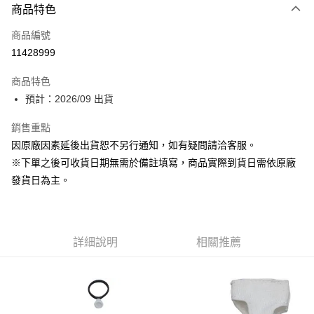
商品特色
信用卡一次付款
商品編號
超商取貨付款
11428999
Apple Pay
商品特色
大哥付你分期
預計：2026/09 出貨
相關說明
銷售重點
【大哥付你分期使用說明】
ATM付款
1.本服務由台灣大哥大提供，台灣大哥大用戶可立即使用無須另外申請。
因原廠因素延後出貨恕不另行通知，如有疑問請洽客服。
2.付款方式選擇「大哥付你分期」，訂單成立後會自動跳轉到大哥付的交易
※下單之後可收貨日期無需於備註填寫，商品實際到貨日需依原廠
流程，驗證手機門號後，選擇欲分期的期數、繳款截止日，確認付款後即完
運送方式
成交易。
發貨日為主。
3.實際核准額度、可分期數及費用金額請依後續交易確認頁面所載為準。
預購-全家取貨付款(舊)
4.訂單成立30分鐘內，如未前往確認交易或遇審核未通過，訂單將自動取
每筆NT$90，滿NT$3,000(含以上)免運費
消。如遇「轉專審核」未通過狀況，表示未達大哥付你分期系統評分，恕無
法說明評估內容。
預購-付款後全家取貨(舊)
詳細說明
相關推薦
【繳款方式說明】
1.分期款項不併入電信帳單，「大哥付你分期」於每月結算日後寄送繳費提
每筆NT$90，滿NT$3,000(含以上)免運費
醒簡訊。
2.透過簡訊連結打開帳單後，可選擇「超商條碼／台灣大直營門市／銀行轉
預購-7-11取貨付款(舊)
帳／街口支付／iPASS MONEY」等通路繳費。
每筆NT$90，滿NT$3,000(含以上)免運費