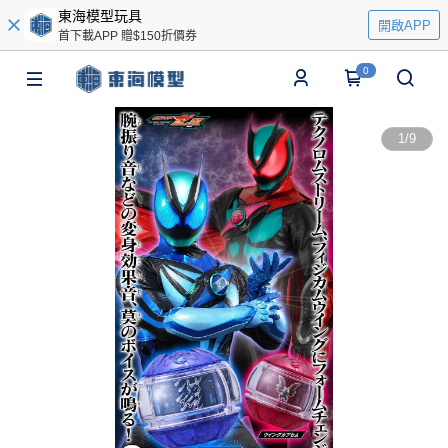
東海模型玩具
開啟APP
首下載APP 贈$150折價券
0
1
/
9