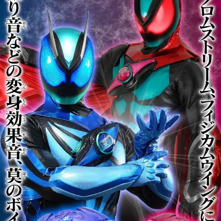
用戶於交易時，得透過本服務購買商品或服務，並由商店將買賣／分期付款
每筆NT$90，滿NT$3,000(含以上)免運費
買賣價金債權讓與本公司後，依約使用本公司帳單繳交帳款。
2.基於同意付款使用「大哥付你分期」之契約關係目的，商店將以您的個人
預購-宅配(舊)
資料（包含姓名、電話或地址）提供予台灣大哥大進項蒐集、處理及利用，
由本公司與您本人進行分期帳單所需資料之確認、核對及更正。
每筆NT$120，滿NT$3,000(含以上)免運費
3.完整用戶服務條款，請詳閱以下連結：
https://oppay.tw/userRule
預購-宅配(離島)(舊)
每筆NT$160，滿NT$3,000(含以上)免運費
東海門市自取，需自備購物袋取貨唷。
免運費