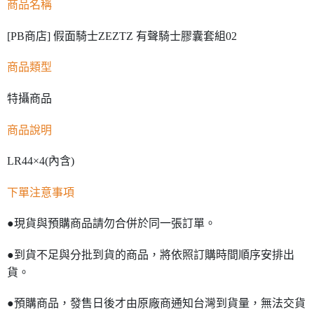
商品名稱
[PB商店] 假面騎士ZEZTZ 有聲騎士膠囊套組02
商品類型
特攝商品
商品說明
LR44×4(內含)
下單注意事項
●現貨與預購商品請勿合併於同一張訂單。
●到貨不足與分批到貨的商品，將依照訂購時間順序安排出
貨。
●預購商品，發售日後才由原廠商通知台灣到貨量，無法交貨