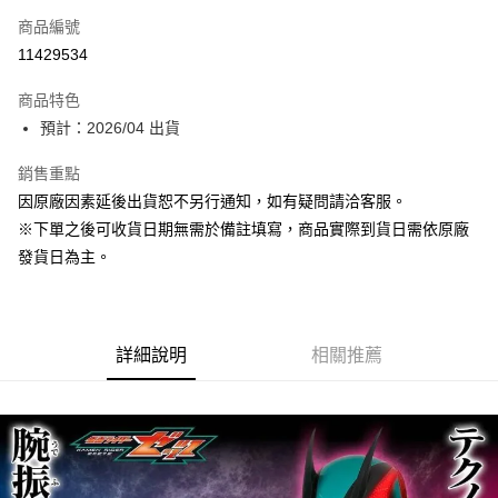
商品編號
超商取貨付款
11429534
Apple Pay
商品特色
大哥付你分期
預計：2026/04 出貨
相關說明
銷售重點
【大哥付你分期使用說明】
ATM付款
1.本服務由台灣大哥大提供，台灣大哥大用戶可立即使用無須另外申請。
因原廠因素延後出貨恕不另行通知，如有疑問請洽客服。
2.付款方式選擇「大哥付你分期」，訂單成立後會自動跳轉到大哥付的交易
※下單之後可收貨日期無需於備註填寫，商品實際到貨日需依原廠
流程，驗證手機門號後，選擇欲分期的期數、繳款截止日，確認付款後即完
運送方式
成交易。
發貨日為主。
3.實際核准額度、可分期數及費用金額請依後續交易確認頁面所載為準。
預購-全家取貨付款(舊)
4.訂單成立30分鐘內，如未前往確認交易或遇審核未通過，訂單將自動取
每筆NT$90，滿NT$3,000(含以上)免運費
消。如遇「轉專審核」未通過狀況，表示未達大哥付你分期系統評分，恕無
法說明評估內容。
預購-付款後全家取貨(舊)
詳細說明
相關推薦
【繳款方式說明】
1.分期款項不併入電信帳單，「大哥付你分期」於每月結算日後寄送繳費提
每筆NT$90，滿NT$3,000(含以上)免運費
醒簡訊。
2.透過簡訊連結打開帳單後，可選擇「超商條碼／台灣大直營門市／銀行轉
預購-7-11取貨付款(舊)
帳／街口支付／iPASS MONEY」等通路繳費。
每筆NT$90，滿NT$3,000(含以上)免運費
【注意事項】
預購-付款後7-11取貨(舊)
1.本服務係由「台灣大哥大股份有限公司」（以下簡稱本公司）所提供，讓