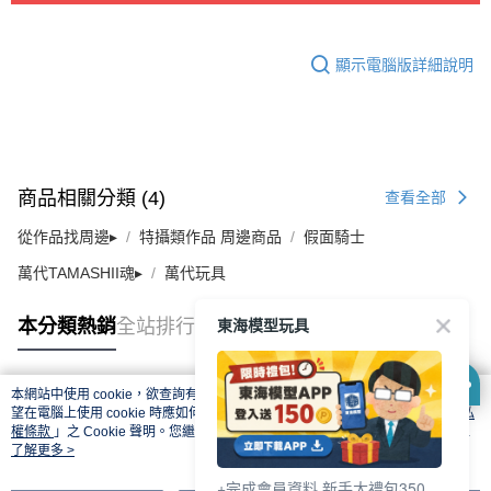
顯示電腦版詳細說明
商品相關分類 (4)
查看全部
從作品找周邊▸
特攝類作品 周邊商品
假面騎士
萬代TAMASHII魂▸
萬代玩具
東海模型玩具
本分類熱銷
全站排行
本網站中使用 cookie，欲查詢有關本網站使用 cookie 方式之詳情，及若您不希
熱門標籤
望在電腦上使用 cookie 時應如何變更電腦的 cookie 設定，請參閱本網站「
隱私
權條款
」之 Cookie 聲明。您繼續使用本網站即表示您同意本公司得按本網站使
用條款之 Cookie 聲明使用 cookie。
了解更多 >
+完成會員資料 新手大禮包350