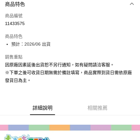
商品特色
信用卡一次付款
商品編號
超商取貨付款
11433575
Apple Pay
商品特色
大哥付你分期
預計：2026/06 出貨
相關說明
銷售重點
【大哥付你分期使用說明】
ATM付款
1.本服務由台灣大哥大提供，台灣大哥大用戶可立即使用無須另外申請。
因原廠因素延後出貨恕不另行通知，如有疑問請洽客服。
2.付款方式選擇「大哥付你分期」，訂單成立後會自動跳轉到大哥付的交易
※下單之後可收貨日期無需於備註填寫，商品實際到貨日需依原廠
流程，驗證手機門號後，選擇欲分期的期數、繳款截止日，確認付款後即完
運送方式
成交易。
發貨日為主。
3.實際核准額度、可分期數及費用金額請依後續交易確認頁面所載為準。
預購-全家取貨付款(舊)
4.訂單成立30分鐘內，如未前往確認交易或遇審核未通過，訂單將自動取
每筆NT$90，滿NT$3,000(含以上)免運費
消。如遇「轉專審核」未通過狀況，表示未達大哥付你分期系統評分，恕無
法說明評估內容。
預購-付款後全家取貨(舊)
詳細說明
相關推薦
【繳款方式說明】
1.分期款項不併入電信帳單，「大哥付你分期」於每月結算日後寄送繳費提
每筆NT$90，滿NT$3,000(含以上)免運費
醒簡訊。
2.透過簡訊連結打開帳單後，可選擇「超商條碼／台灣大直營門市／銀行轉
預購-7-11取貨付款(舊)
帳／街口支付／iPASS MONEY」等通路繳費。
每筆NT$90，滿NT$3,000(含以上)免運費