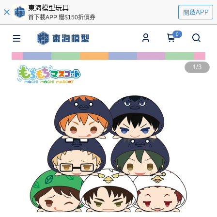
東海模型玩具
開啟APP
首下載APP 贈$150折價券
0
1
/
3