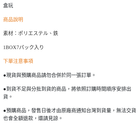
盒玩
商品說明
素材：ポリエステル、鉄
1BOX7パック入り
下單注意事項
●現貨與預購商品請勿合併於同一張訂單。
●到貨不足與分批到貨的商品，將依照訂購時間順序安排出
貨。
●預購商品，發售日後才由原廠商通知台灣到貨量，無法交貨
也會全額退款，還請見諒。