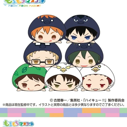
【注意事項】
預購-付款後7-11取貨(舊)
1.本服務係由「台灣大哥大股份有限公司」（以下簡稱本公司）所提供，讓
用戶於交易時，得透過本服務購買商品或服務，並由商店將買賣／分期付款
每筆NT$90，滿NT$3,000(含以上)免運費
買賣價金債權讓與本公司後，依約使用本公司帳單繳交帳款。
2.基於同意付款使用「大哥付你分期」之契約關係目的，商店將以您的個人
預購-宅配(舊)
資料（包含姓名、電話或地址）提供予台灣大哥大進項蒐集、處理及利用，
由本公司與您本人進行分期帳單所需資料之確認、核對及更正。
每筆NT$120，滿NT$3,000(含以上)免運費
3.完整用戶服務條款，請詳閱以下連結：
https://oppay.tw/userRule
預購-宅配(離島)(舊)
每筆NT$160，滿NT$3,000(含以上)免運費
東海門市自取，需自備購物袋取貨唷。
免運費