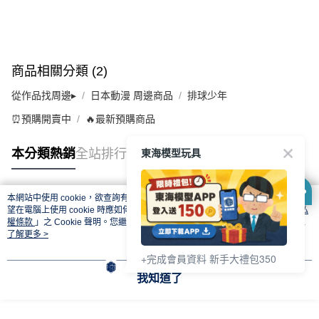
商品相關分類 (2)
從作品找周邊▸
日本動漫 周邊商品
排球少年
⏰預購開賣中
🔥最新預購商品
東海模型玩具
本分類熱銷
全站排行
本網站中使用 cookie，欲查詢有關本網站使用 cookie 方式之詳情，及若您不希
熱門標籤
望在電腦上使用 cookie 時應如何變更電腦的 cookie 設定，請參閱本網站「
隱私
權條款
」之 Cookie 聲明。您繼續使用本網站即表示您同意本公司得按本網站使
用條款之 Cookie 聲明使用 cookie。
了解更多 >
+完成會員資料 新手大禮包350
我知道了