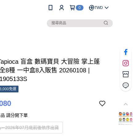
0
TWD
 Tapioca 盲盒 數碼寶貝 大冒險 掌上蓬
全8種 一中盒8入販售 20260108 |
1905133S
3,000免運
080
品 請分開下單
－2026年07月底前後依序出貨