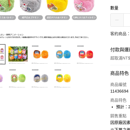
數量
客約商品
付款與運
超取滿NT$
付款方式
商品特色
信用卡一
商品編號
11436694
超商取貨
商品特色
Apple Pay
預計：2
大哥付你
銷售重點
因原廠因
相關說明
【大哥付
※下單之