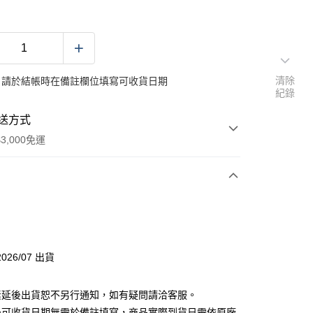
清除
：請於結帳時在備註欄位填寫可收貨日期
紀錄
送方式
3,000免運
次付款
付款
026/07 出貨
分期
素延後出貨恕不另行通知，如有疑問請洽客服。
你分期使用說明】
後可收貨日期無需於備註填寫，商品實際到貨日需依原廠