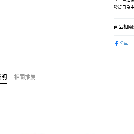
ATM付款
1.本服務
發貨日為
2.付款方
流程，驗
完成交易
運送方式
3.實際核
商品相關分
4.訂單成
預購-全家
消。如遇
從作品找周
每筆NT$9
無法說明
分享
【繳款方
⏰預購開
預購-付款
1.分期款
醒簡訊。
每筆NT$9
2.透過簡
帳／街口支
預購-7-1
說明
相關推薦
【注意事
每筆NT$9
1.本服務
用戶於交
預購-付款後
款買賣價
每筆NT$9
2.基於同
資料（包
預購-宅配(
用，由本
3.完整用
每筆NT$1
預購-宅配(