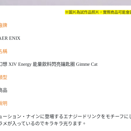
※圖片為試作品照片，實際商品可能會
廠牌
AER ENIX
名稱
想 XIV Energy 能量飲料閃亮鑰匙圈 Gimme Cat
類型
商品
說明
ューション・ナインに登場するエナジードリンクをモチーフに
ラメが入っているのでキラキラ光ります。