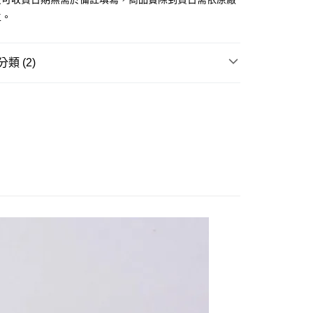
由台灣大哥大提供，台灣大哥大用戶可立即使用無須另外申請。
主。
式選擇「大哥付你分期」，訂單成立後會自動跳轉到大哥付的交易
證手機門號後，選擇欲分期的期數、繳款截止日，確認付款後即
。
准額度、可分期數及費用金額請依後續交易確認頁面所載為準。
類 (2)
立30分鐘內，如未前往確認交易或遇審核未通過，訂單將自動取
取貨付款(舊)
「轉專審核」未通過狀況，表示未達大哥付你分期系統評分，恕
邊▸
遊戲相關 周邊商品
太空戰士 Final Fantasy
0，滿NT$3,000(含以上)免運費
評估內容。
式說明】
賣中
🔥最新預購商品
後全家取貨(舊)
項不併入電信帳單，「大哥付你分期」於每月結算日後寄送繳費提
0，滿NT$3,000(含以上)免運費
訊連結打開帳單後，可選擇「超商條碼／台灣大直營門市／銀行轉
付／iPASS MONEY」等通路繳費。
1取貨付款(舊)
項】
0，滿NT$3,000(含以上)免運費
係由「台灣大哥大股份有限公司」（以下簡稱本公司）所提供，讓
易時，得透過本服務購買商品或服務，並由商店將買賣／分期付
7-11取貨(舊)
金債權讓與本公司後，依約使用本公司帳單繳交帳款。
0，滿NT$3,000(含以上)免運費
意付款使用「大哥付你分期」之契約關係目的，商店將以您的個人
含姓名、電話或地址）提供予台灣大哥大進項蒐集、處理及利
舊)
公司與您本人進行分期帳單所需資料之確認、核對及更正。
戶服務條款，請詳閱以下連結：
https://oppay.tw/userRule
20，滿NT$3,000(含以上)免運費
離島)(舊)