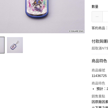
數量
客約商品
付款與運
超取滿NT$
付款方式
商品特色
信用卡一
商品編號
11436725
超商取貨
商品特色
Apple Pay
預計：2
大哥付你
銷售重點
因原廠因
相關說明
【大哥付
※下單之