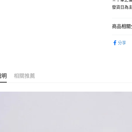
ATM付款
1.本服務
發貨日為
2.付款方
流程，驗
完成交易
運送方式
3.實際核
商品相關分
4.訂單成
預購-全家
消。如遇
從作品找周
每筆NT$9
無法說明
分享
【繳款方
⏰預購開
預購-付款
1.分期款
醒簡訊。
每筆NT$9
2.透過簡
帳／街口支
預購-7-1
說明
相關推薦
【注意事
每筆NT$9
1.本服務
用戶於交
預購-付款後
款買賣價
每筆NT$9
2.基於同
資料（包
預購-宅配(
用，由本
3.完整用
每筆NT$1
預購-宅配(