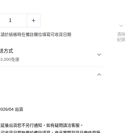
清除
：請於結帳時在備註欄位填寫可收貨日期
紀錄
送方式
3,000免運
次付款
付款
026/04 出貨
分期
素延後出貨恕不另行通知，如有疑問請洽客服。
你分期使用說明】
後可收貨日期無需於備註填寫，商品實際到貨日需依原廠