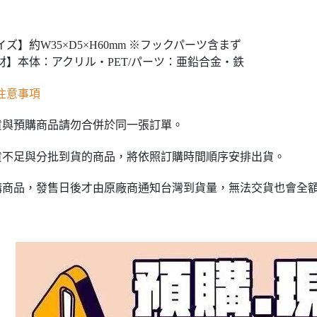
イズ】約W35×D5×H60mm ※フックパーツ含まず
材】本体：アクリル・PET/パーツ：亜鉛合金・鉄
注意事項
貨與預購商品請勿合併於同一張訂單。
貨不足與分批到貨的商品，將依照訂購時間順序安排出貨。
購商品，發售日後才由原廠商通知台灣到貨量，無法交貨也會全