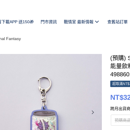
首下載APP 送150🎁
門市資訊
戰情室 最新情報
查舊站訂單
l Fantasy
(預購) 
能量飲料閃
498860
超取滿NT$
NT$3
跨月出貨商
預購商品