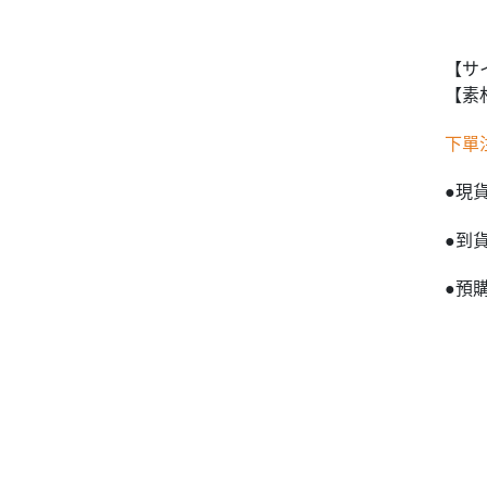
【サ
【素
下單
●現
●到
●預