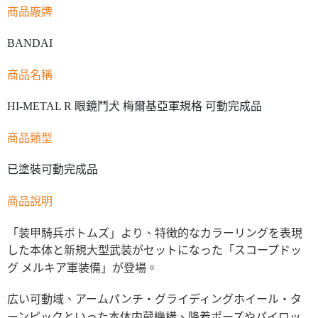
商品廠牌
BANDAI
商品名稱
HI-METAL R 眼鏡鬥犬 梅爾基亞軍規格 可動完成品
商品類型
已塗裝可動完成品
商品說明
「装甲騎兵ボトムズ」より、特徴的なカラーリングを表現
した本体と新規大型武装がセットになった「スコープドッ
グ メルキア軍装備」が登場。
広い可動域、アームパンチ・グライディングホイール・タ
ーンピックといった本体内蔵機構、降着ポーズやパイロッ