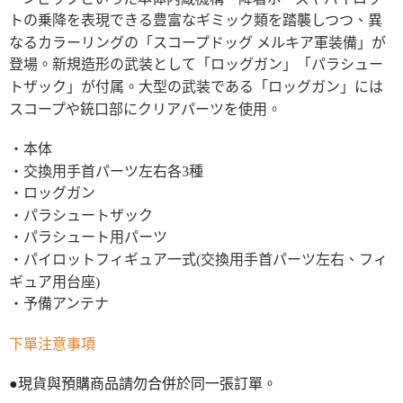
トの乗降を表現できる豊富なギミック類を踏襲しつつ、異
なるカラーリングの「スコープドッグ メルキア軍装備」が
登場。新規造形の武装として「ロッグガン」「パラシュー
トザック」が付属。大型の武装である「ロッグガン」には
スコープや銃口部にクリアパーツを使用。
・本体
・交換用手首パーツ左右各3種
・ロッグガン
・パラシュートザック
・パラシュート用パーツ
・パイロットフィギュア一式(交換用手首パーツ左右、フィ
ギュア用台座)
・予備アンテナ
下單注意事項
●現貨與預購商品請勿合併於同一張訂單。