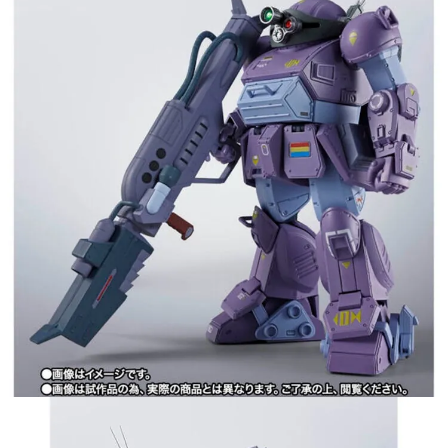
用戶於交易時，得透過本服務購買商品或服務，並由商店將買賣／分期付款
每筆NT$160，滿NT$3,000(含以上)免運費
買賣價金債權讓與本公司後，依約使用本公司帳單繳交帳款。
2.基於同意付款使用「大哥付你分期」之契約關係目的，商店將以您的個人
東海門市自取，需自備購物袋取貨唷。
資料（包含姓名、電話或地址）提供予台灣大哥大進項蒐集、處理及利用，
由本公司與您本人進行分期帳單所需資料之確認、核對及更正。
免運費
3.完整用戶服務條款，請詳閱以下連結：
https://oppay.tw/userRule