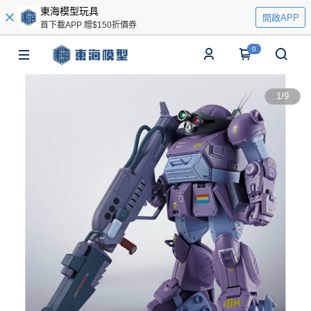
東海模型玩具
開啟APP
首下載APP 贈$150折價券
0
1
/
9