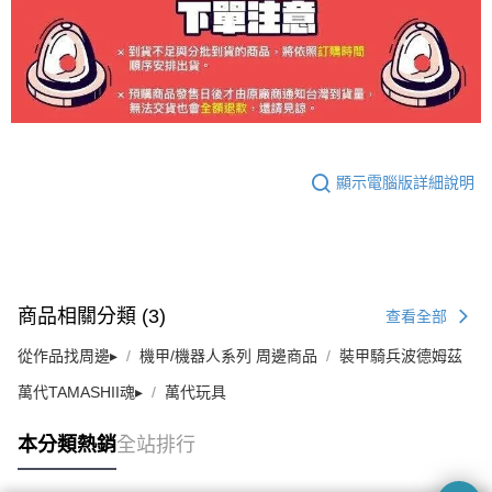
顯示電腦版詳細說明
商品相關分類 (3)
查看全部
從作品找周邊▸
機甲/機器人系列 周邊商品
裝甲騎兵波德姆茲
萬代TAMASHII魂▸
萬代玩具
本分類熱銷
全站排行