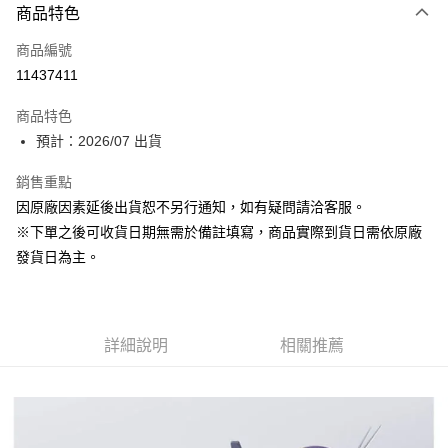
商品特色
信用卡一次付款
商品編號
Apple Pay
11437411
大哥付你分期
商品特色
相關說明
預計：2026/07 出貨
【大哥付你分期使用說明】
ATM付款
1.本服務由台灣大哥大提供，台灣大哥大用戶可立即使用無須另外申請。
銷售重點
2.付款方式選擇「大哥付你分期」，訂單成立後會自動跳轉到大哥付的交易
流程，驗證手機門號後，選擇欲分期的期數、繳款截止日，確認付款後即完
因原廠因素延後出貨恕不另行通知，如有疑問請洽客服。
運送方式
成交易。
※下單之後可收貨日期無需於備註填寫，商品實際到貨日需依原廠
3.實際核准額度、可分期數及費用金額請依後續交易確認頁面所載為準。
預購-付款後全家取貨(舊)
4.訂單成立30分鐘內，如未前往確認交易或遇審核未通過，訂單將自動取
發貨日為主。
每筆NT$90，滿NT$3,000(含以上)免運費
消。如遇「轉專審核」未通過狀況，表示未達大哥付你分期系統評分，恕無
法說明評估內容。
預購-付款後7-11取貨(舊)
【繳款方式說明】
1.分期款項不併入電信帳單，「大哥付你分期」於每月結算日後寄送繳費提
每筆NT$90，滿NT$3,000(含以上)免運費
醒簡訊。
詳細說明
相關推薦
2.透過簡訊連結打開帳單後，可選擇「超商條碼／台灣大直營門市／銀行轉
預購-宅配(舊)
帳／街口支付／iPASS MONEY」等通路繳費。
每筆NT$120，滿NT$3,000(含以上)免運費
【注意事項】
預購-宅配(離島)(舊)
1.本服務係由「台灣大哥大股份有限公司」（以下簡稱本公司）所提供，讓