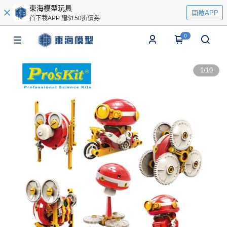
東海模型玩具
開啟APP
首下載APP 贈$150折價券
0
1
/
10