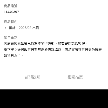
商品編號
超商取貨付款
11440397
Apple Pay
商品特色
大哥付你分期
預計：2026/02 出貨
相關說明
銷售重點
【大哥付你分期使用說明】
ATM付款
1.本服務由台灣大哥大提供，台灣大哥大用戶可立即使用無須另外申請。
因原廠因素延後出貨恕不另行通知，如有疑問請洽客服。
2.付款方式選擇「大哥付你分期」，訂單成立後會自動跳轉到大哥付的交易
※下單之後可收貨日期無需於備註填寫，商品實際到貨日需依原廠
流程，驗證手機門號後，選擇欲分期的期數、繳款截止日，確認付款後即完
運送方式
成交易。
發貨日為主。
3.實際核准額度、可分期數及費用金額請依後續交易確認頁面所載為準。
預購-全家取貨付款(舊)
4.訂單成立30分鐘內，如未前往確認交易或遇審核未通過，訂單將自動取
每筆NT$90，滿NT$3,000(含以上)免運費
消。如遇「轉專審核」未通過狀況，表示未達大哥付你分期系統評分，恕無
法說明評估內容。
預購-付款後全家取貨(舊)
詳細說明
相關推薦
【繳款方式說明】
1.分期款項不併入電信帳單，「大哥付你分期」於每月結算日後寄送繳費提
每筆NT$90，滿NT$3,000(含以上)免運費
醒簡訊。
2.透過簡訊連結打開帳單後，可選擇「超商條碼／台灣大直營門市／銀行轉
預購-7-11取貨付款(舊)
帳／街口支付／iPASS MONEY」等通路繳費。
每筆NT$90，滿NT$3,000(含以上)免運費
【注意事項】
預購-付款後7-11取貨(舊)
1.本服務係由「台灣大哥大股份有限公司」（以下簡稱本公司）所提供，讓