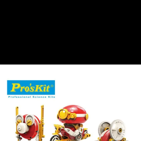
用戶於交易時，得透過本服務購買商品或服務，並由商店將買賣／分期付款
每筆NT$90，滿NT$3,000(含以上)免運費
買賣價金債權讓與本公司後，依約使用本公司帳單繳交帳款。
2.基於同意付款使用「大哥付你分期」之契約關係目的，商店將以您的個人
預購-宅配(舊)
資料（包含姓名、電話或地址）提供予台灣大哥大進項蒐集、處理及利用，
由本公司與您本人進行分期帳單所需資料之確認、核對及更正。
每筆NT$120，滿NT$3,000(含以上)免運費
3.完整用戶服務條款，請詳閱以下連結：
https://oppay.tw/userRule
預購-宅配(離島)(舊)
每筆NT$160，滿NT$3,000(含以上)免運費
東海門市自取，需自備購物袋取貨唷。
免運費