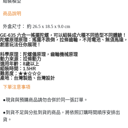
組裝模型
商品說明
外盒尺寸： 約 26.5 x 18.5 x 9.0 cm
GE-635 六合一搖擺陀螺，可以組裝成六種不同造型不同體驗！
陀螺原理原理：搖擺不跌倒，拉條齒輪，不用電池、無須馬達，
創意玩法任你展現！
科學原理：陀螺儀原理，齒輪機械原理
動力來源：拉條動力
適用年齡：8歲以上
組裝時間：1.5HR
難易度：★★☆☆☆
產地：台灣製造、台灣設計
下單注意事項
●現貨與預購商品請勿合併於同一張訂單。
●到貨不足與分批到貨的商品，將依照訂購時間順序安排出
貨。