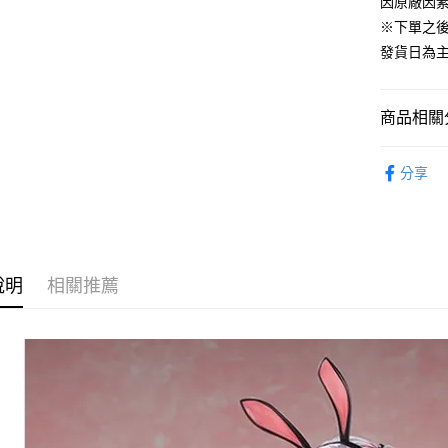
ATM付款
因原廠因
1.本服務
2.付款方
※下單之
流程，驗
發貨日為
完成交易
運送方式
3.實際核
4.訂單成
預購-宅配(
消。如遇
商品相關分
每筆NT$1
無法說明
【繳款方
從系列找潮
預購-宅配(
1.分期款
分享
醒簡訊。
⏰預購開
每筆NT$1
2.透過簡
帳／街口支
東海門市
【注意事
免運費
1.本服務
說明
相關推薦
用戶於交
款買賣價
2.基於同
資料（包
用，由本
3.完整用