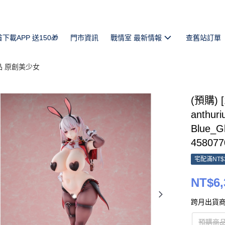
首下載APP 送150🎁
門市資訊
戰情室 最新情報
查舊站訂單
品 原創美少女
(預購) [
anthu
Blue_
458077
宅配滿NT$
NT$6,
跨月出貨商
預購商品