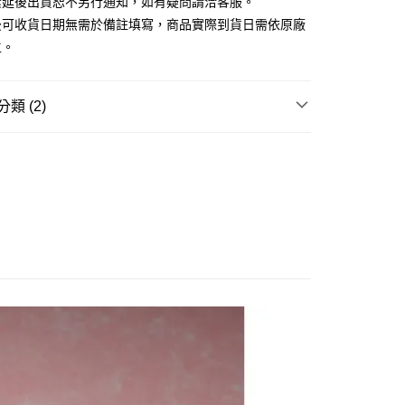
素延後出貨恕不另行通知，如有疑問請洽客服。
由台灣大哥大提供，台灣大哥大用戶可立即使用無須另外申請。
式選擇「大哥付你分期」，訂單成立後會自動跳轉到大哥付的交易
後可收貨日期無需於備註填寫，商品實際到貨日需依原廠
證手機門號後，選擇欲分期的期數、繳款截止日，確認付款後即
主。
。
准額度、可分期數及費用金額請依後續交易確認頁面所載為準。
立30分鐘內，如未前往確認交易或遇審核未通過，訂單將自動取
舊)
「轉專審核」未通過狀況，表示未達大哥付你分期系統評分，恕
類 (2)
20，滿NT$3,000(含以上)免運費
評估內容。
式說明】
玩▸
原創美少女/🔞美少女▸
18禁商品 原創美少女
離島)(舊)
項不併入電信帳單，「大哥付你分期」於每月結算日後寄送繳費提
賣中
🔥最新預購商品
60，滿NT$3,000(含以上)免運費
訊連結打開帳單後，可選擇「超商條碼／台灣大直營門市／銀行轉
付／iPASS MONEY」等通路繳費。
自取，需自備購物袋取貨唷。
項】
係由「台灣大哥大股份有限公司」（以下簡稱本公司）所提供，讓
易時，得透過本服務購買商品或服務，並由商店將買賣／分期付
金債權讓與本公司後，依約使用本公司帳單繳交帳款。
意付款使用「大哥付你分期」之契約關係目的，商店將以您的個人
含姓名、電話或地址）提供予台灣大哥大進項蒐集、處理及利
公司與您本人進行分期帳單所需資料之確認、核對及更正。
戶服務條款，請詳閱以下連結：
https://oppay.tw/userRule