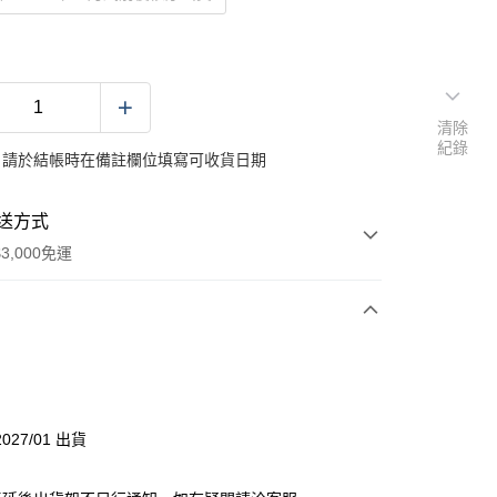
清除
紀錄
：請於結帳時在備註欄位填寫可收貨日期
送方式
3,000免運
次付款
分期
027/01 出貨
你分期使用說明】