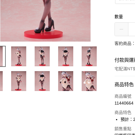
數量
客約商品
付款與運
宅配滿NT$
付款方式
商品特色
信用卡一
商品編號
11440664
Apple Pay
商品特色
大哥付你
預計：2
相關說明
銷售重點
【大哥付