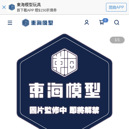
東海模型玩具
開啟APP
首下載APP 贈$150折價券
0
1
/
1