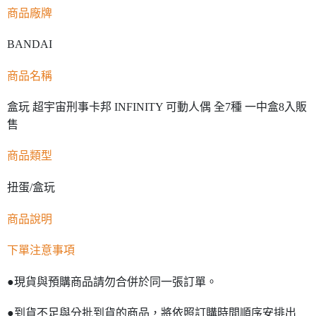
【注意事項】
商品廠牌
預購-付款後7-11取貨(舊)
1.本服務係由「台灣大哥大股份有限公司」（以下簡稱本公司）所提供，讓
用戶於交易時，得透過本服務購買商品或服務，並由商店將買賣／分期付款
每筆NT$90，滿NT$3,000(含以上)免運費
買賣價金債權讓與本公司後，依約使用本公司帳單繳交帳款。
BANDAI
2.基於同意付款使用「大哥付你分期」之契約關係目的，商店將以您的個人
預購-宅配(舊)
資料（包含姓名、電話或地址）提供予台灣大哥大進項蒐集、處理及利用，
商品名稱
由本公司與您本人進行分期帳單所需資料之確認、核對及更正。
每筆NT$120，滿NT$3,000(含以上)免運費
3.完整用戶服務條款，請詳閱以下連結：
https://oppay.tw/userRule
盒玩 超宇宙刑事卡邦 INFINITY 可動人偶 全7種 一中盒8入販
預購-宅配(離島)(舊)
售
每筆NT$160，滿NT$3,000(含以上)免運費
東海門市自取，需自備購物袋取貨唷。
商品類型
免運費
扭蛋/盒玩
商品說明
下單注意事項
●現貨與預購商品請勿合併於同一張訂單。
●到貨不足與分批到貨的商品，將依照訂購時間順序安排出