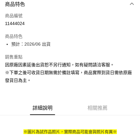
商品特色
信用卡一次付款
商品編號
超商取貨付款
11444024
Apple Pay
商品特色
大哥付你分期
預計：2026/06 出貨
相關說明
銷售重點
【大哥付你分期使用說明】
ATM付款
1.本服務由台灣大哥大提供，台灣大哥大用戶可立即使用無須另外申請。
因原廠因素延後出貨恕不另行通知，如有疑問請洽客服。
2.付款方式選擇「大哥付你分期」，訂單成立後會自動跳轉到大哥付的交易
※下單之後可收貨日期無需於備註填寫，商品實際到貨日需依原廠
流程，驗證手機門號後，選擇欲分期的期數、繳款截止日，確認付款後即完
運送方式
成交易。
發貨日為主。
3.實際核准額度、可分期數及費用金額請依後續交易確認頁面所載為準。
預購-全家取貨付款(舊)
4.訂單成立30分鐘內，如未前往確認交易或遇審核未通過，訂單將自動取
每筆NT$90，滿NT$3,000(含以上)免運費
消。如遇「轉專審核」未通過狀況，表示未達大哥付你分期系統評分，恕無
法說明評估內容。
預購-付款後全家取貨(舊)
詳細說明
相關推薦
【繳款方式說明】
1.分期款項不併入電信帳單，「大哥付你分期」於每月結算日後寄送繳費提
每筆NT$90，滿NT$3,000(含以上)免運費
醒簡訊。
2.透過簡訊連結打開帳單後，可選擇「超商條碼／台灣大直營門市／銀行轉
預購-7-11取貨付款(舊)
帳／街口支付／iPASS MONEY」等通路繳費。
※圖片為試作品照片，實際商品可能會與照片有異※
每筆NT$90，滿NT$3,000(含以上)免運費