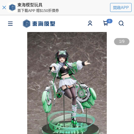
東海模型玩具
開啟APP
首下載APP 贈$150折價券
0
1
/
9