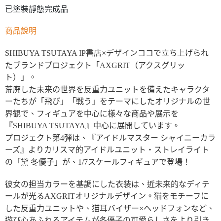
已塗裝靜態完成品
商品說明
SHIBUYA TSUTAYA IP書店×デザインココで立ち上げられ
たブランドプロジェクト「AXGRIT（アクスグリッ
ト）」。
荒廃した未来の世界を反重力ユニットを備えたキャラクタ
ーたちが「飛び」「戦う」をテーマにしたオリジナルの世
界観で、フィギュアを中心に様々な商品や展示を
『SHIBUYA TSUTAYA』中心に展開しています。
プロジェクト第4弾は、『アイドルマスター シャイニーカラ
ーズ』よりカリスマ的アイドルユニット・ストレイライト
の「黛 冬優子」が、1/7スケールフィギュアで登場！
彼女の担当カラーを基調にした衣装は、近未来的なディテ
ールが光るAXGRITオリジナルデザイン。猫をモチーフに
した反重力ユニットや、猫耳バイザー×ヘッドフォンなど、
遊び心あふれるアイテムが冬優子の可愛らしさをより引き