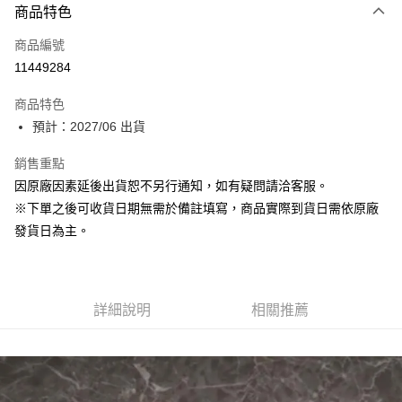
商品特色
信用卡一次付款
商品編號
Apple Pay
11449284
大哥付你分期
商品特色
相關說明
預計：2027/06 出貨
【大哥付你分期使用說明】
ATM付款
1.本服務由台灣大哥大提供，台灣大哥大用戶可立即使用無須另外申請。
銷售重點
2.付款方式選擇「大哥付你分期」，訂單成立後會自動跳轉到大哥付的交易
流程，驗證手機門號後，選擇欲分期的期數、繳款截止日，確認付款後即完
因原廠因素延後出貨恕不另行通知，如有疑問請洽客服。
運送方式
成交易。
※下單之後可收貨日期無需於備註填寫，商品實際到貨日需依原廠
3.實際核准額度、可分期數及費用金額請依後續交易確認頁面所載為準。
預購-宅配(舊)
4.訂單成立30分鐘內，如未前往確認交易或遇審核未通過，訂單將自動取
發貨日為主。
每筆NT$120，滿NT$3,000(含以上)免運費
消。如遇「轉專審核」未通過狀況，表示未達大哥付你分期系統評分，恕無
法說明評估內容。
預購-宅配(離島)(舊)
【繳款方式說明】
1.分期款項不併入電信帳單，「大哥付你分期」於每月結算日後寄送繳費提
每筆NT$160，滿NT$3,000(含以上)免運費
醒簡訊。
詳細說明
相關推薦
2.透過簡訊連結打開帳單後，可選擇「超商條碼／台灣大直營門市／銀行轉
東海門市自取，需自備購物袋取貨唷。
帳／街口支付／iPASS MONEY」等通路繳費。
免運費
【注意事項】
1.本服務係由「台灣大哥大股份有限公司」（以下簡稱本公司）所提供，讓