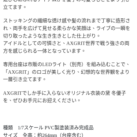
立てます。
ストッキングの繊細な透け感や髪の流れまで丁寧に造形さ
れ、両手を広げて見せる柔らかな笑顔は、ライブの一瞬を
切り取ったような生き生きとした仕上がり。
アイドルとしての可憐さと、AXGRIT世界で戦う強さの両
方を感じられる一体となっています。
専用台座は市販のLEDライト（別売）を組み込むことで、
「AXGRIT」のロゴが美しく光り、幻想的な世界観をより
一層引き立てます。
AXGRITでしか手に入らないオリジナル衣装の黛 冬優子
を、ぜひお手元にお迎えください。
種類 1/7スケール PVC製塗装済み完成品
サイズ 全高：約264mm（台座含む）