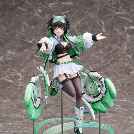
用戶於交易時，得透過本服務購買商品或服務，並由商店將買賣／分期付款
買賣價金債權讓與本公司後，依約使用本公司帳單繳交帳款。
2.基於同意付款使用「大哥付你分期」之契約關係目的，商店將以您的個人
資料（包含姓名、電話或地址）提供予台灣大哥大進項蒐集、處理及利用，
由本公司與您本人進行分期帳單所需資料之確認、核對及更正。
3.完整用戶服務條款，請詳閱以下連結：
https://oppay.tw/userRule