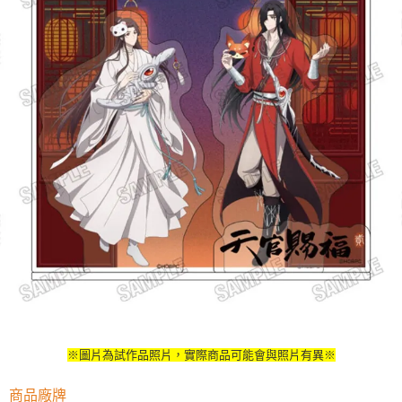
用戶於交易時，得透過本服務購買商品或服務，並由商店將買賣／分期付款
每筆NT$90，滿NT$3,000(含以上)免運費
買賣價金債權讓與本公司後，依約使用本公司帳單繳交帳款。
2.基於同意付款使用「大哥付你分期」之契約關係目的，商店將以您的個人
預購-宅配(舊)
資料（包含姓名、電話或地址）提供予台灣大哥大進項蒐集、處理及利用，
由本公司與您本人進行分期帳單所需資料之確認、核對及更正。
每筆NT$120，滿NT$3,000(含以上)免運費
3.完整用戶服務條款，請詳閱以下連結：
https://oppay.tw/userRule
預購-宅配(離島)(舊)
每筆NT$160，滿NT$3,000(含以上)免運費
東海門市自取，需自備購物袋取貨唷。
免運費
※圖片為試作品照片，實際商品可能會與照片有異※
商品廠牌