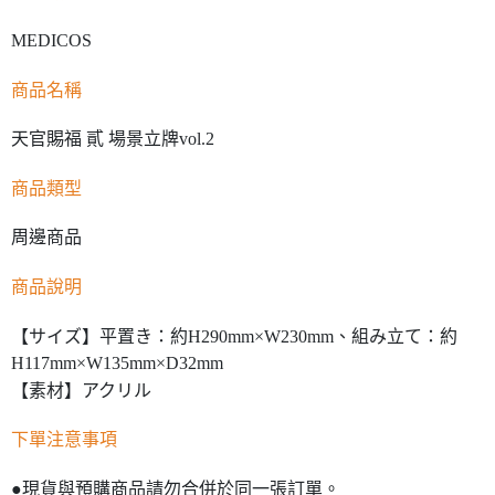
MEDICOS
商品名稱
天官賜福 貳 場景立牌vol.2
商品類型
周邊商品
商品說明
【サイズ】平置き：約H290mm×W230mm、組み立て：約
H117mm×W135mm×D32mm
【素材】アクリル
下單注意事項
●現貨與預購商品請勿合併於同一張訂單。