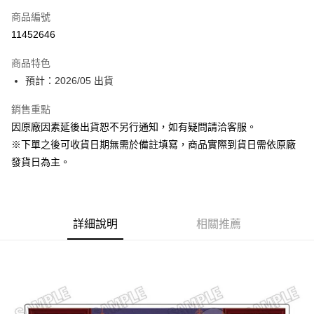
商品編號
超商取貨付款
11452646
Apple Pay
商品特色
大哥付你分期
預計：2026/05 出貨
相關說明
銷售重點
【大哥付你分期使用說明】
ATM付款
1.本服務由台灣大哥大提供，台灣大哥大用戶可立即使用無須另外申請。
因原廠因素延後出貨恕不另行通知，如有疑問請洽客服。
2.付款方式選擇「大哥付你分期」，訂單成立後會自動跳轉到大哥付的交易
※下單之後可收貨日期無需於備註填寫，商品實際到貨日需依原廠
流程，驗證手機門號後，選擇欲分期的期數、繳款截止日，確認付款後即完
運送方式
成交易。
發貨日為主。
3.實際核准額度、可分期數及費用金額請依後續交易確認頁面所載為準。
預購-全家取貨付款(舊)
4.訂單成立30分鐘內，如未前往確認交易或遇審核未通過，訂單將自動取
每筆NT$90，滿NT$3,000(含以上)免運費
消。如遇「轉專審核」未通過狀況，表示未達大哥付你分期系統評分，恕無
法說明評估內容。
預購-付款後全家取貨(舊)
詳細說明
相關推薦
【繳款方式說明】
1.分期款項不併入電信帳單，「大哥付你分期」於每月結算日後寄送繳費提
每筆NT$90，滿NT$3,000(含以上)免運費
醒簡訊。
2.透過簡訊連結打開帳單後，可選擇「超商條碼／台灣大直營門市／銀行轉
預購-7-11取貨付款(舊)
帳／街口支付／iPASS MONEY」等通路繳費。
每筆NT$90，滿NT$3,000(含以上)免運費
【注意事項】
預購-付款後7-11取貨(舊)
1.本服務係由「台灣大哥大股份有限公司」（以下簡稱本公司）所提供，讓