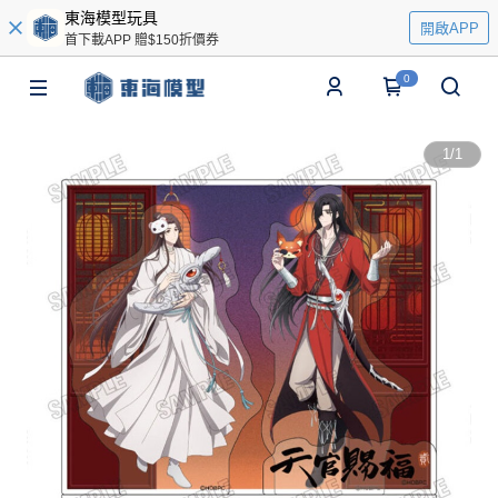
東海模型玩具
開啟APP
首下載APP 贈$150折價券
0
1
/
1