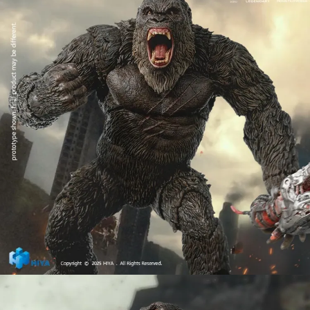
【注意事項】
預購-付款後7-11取貨(舊)
1.本服務係由「台灣大哥大股份有限公司」（以下簡稱本公司）所提供，讓
用戶於交易時，得透過本服務購買商品或服務，並由商店將買賣／分期付款
每筆NT$90，滿NT$3,000(含以上)免運費
買賣價金債權讓與本公司後，依約使用本公司帳單繳交帳款。
2.基於同意付款使用「大哥付你分期」之契約關係目的，商店將以您的個人
預購-宅配(舊)
資料（包含姓名、電話或地址）提供予台灣大哥大進項蒐集、處理及利用，
由本公司與您本人進行分期帳單所需資料之確認、核對及更正。
每筆NT$120，滿NT$3,000(含以上)免運費
3.完整用戶服務條款，請詳閱以下連結：
https://oppay.tw/userRule
預購-宅配(離島)(舊)
每筆NT$160，滿NT$3,000(含以上)免運費
東海門市自取，需自備購物袋取貨唷。
免運費