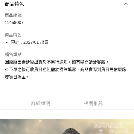
商品特色
信用卡一次付款
商品編號
超商取貨付款
11459007
Apple Pay
商品特色
大哥付你分期
預計：2027/01 出貨
相關說明
銷售重點
【大哥付你分期使用說明】
ATM付款
1.本服務由台灣大哥大提供，台灣大哥大用戶可立即使用無須另外申請。
因原廠因素延後出貨恕不另行通知，如有疑問請洽客服。
2.付款方式選擇「大哥付你分期」，訂單成立後會自動跳轉到大哥付的交易
※下單之後可收貨日期無需於備註填寫，商品實際到貨日需依原廠
流程，驗證手機門號後，選擇欲分期的期數、繳款截止日，確認付款後即完
運送方式
成交易。
發貨日為主。
3.實際核准額度、可分期數及費用金額請依後續交易確認頁面所載為準。
預購-全家取貨付款(舊)
4.訂單成立30分鐘內，如未前往確認交易或遇審核未通過，訂單將自動取
每筆NT$90，滿NT$3,000(含以上)免運費
消。如遇「轉專審核」未通過狀況，表示未達大哥付你分期系統評分，恕無
法說明評估內容。
預購-付款後全家取貨(舊)
詳細說明
相關推薦
【繳款方式說明】
1.分期款項不併入電信帳單，「大哥付你分期」於每月結算日後寄送繳費提
每筆NT$90，滿NT$3,000(含以上)免運費
醒簡訊。
2.透過簡訊連結打開帳單後，可選擇「超商條碼／台灣大直營門市／銀行轉
預購-7-11取貨付款(舊)
帳／街口支付／iPASS MONEY」等通路繳費。
每筆NT$90，滿NT$3,000(含以上)免運費