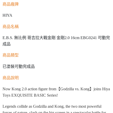
商品廠牌
HIYA
商品名稱
E.B.S. 無比例 哥吉拉大戰金剛 金剛2.0 16cm EBG0241 可動完
成品
商品類型
已塗裝可動完成品
商品說明
Now Kong 2.0 action figure from【Godzilla vs. Kong】joins Hiya
Toys EXQUISITE BASIC Series!
Legends collide as Godzilla and Kong, the two most powerful
forces of nature, clash on the big screen in a spectacular battle for