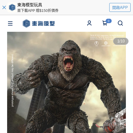
東海模型玩具
開啟APP
首下載APP 贈$150折價券
0
1
/
10