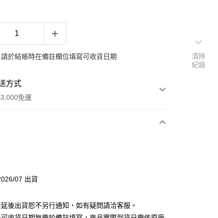
清除
：請於結帳時在備註欄位填寫可收貨日期
紀錄
送方式
3,000免運
次付款
分期
026/07 出貨
你分期使用說明】
素延後出貨恕不另行通知，如有疑問請洽客服。
由台灣大哥大提供，台灣大哥大用戶可立即使用無須另外申請。
式選擇「大哥付你分期」，訂單成立後會自動跳轉到大哥付的交易
後可收貨日期無需於備註填寫，商品實際到貨日需依原廠