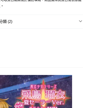
證手機門號後，選擇欲分期的期數、繳款截止日，確認付款後即
主。
。
准額度、可分期數及費用金額請依後續交易確認頁面所載為準。
立30分鐘內，如未前往確認交易或遇審核未通過，訂單將自動取
舊)
「轉專審核」未通過狀況，表示未達大哥付你分期系統評分，恕
類 (2)
20，滿NT$3,000(含以上)免運費
評估內容。
式說明】
玩▸
原創美少女/🔞美少女▸
原創美少女
離島)(舊)
項不併入電信帳單，「大哥付你分期」於每月結算日後寄送繳費提
賣中
🔥最新預購商品
60，滿NT$3,000(含以上)免運費
訊連結打開帳單後，可選擇「超商條碼／台灣大直營門市／銀行轉
付／iPASS MONEY」等通路繳費。
自取，需自備購物袋取貨唷。
項】
係由「台灣大哥大股份有限公司」（以下簡稱本公司）所提供，讓
易時，得透過本服務購買商品或服務，並由商店將買賣／分期付
金債權讓與本公司後，依約使用本公司帳單繳交帳款。
意付款使用「大哥付你分期」之契約關係目的，商店將以您的個人
含姓名、電話或地址）提供予台灣大哥大進項蒐集、處理及利
公司與您本人進行分期帳單所需資料之確認、核對及更正。
戶服務條款，請詳閱以下連結：
https://oppay.tw/userRule