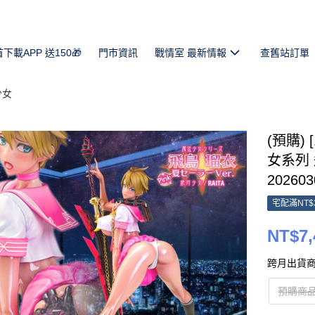
首下載APP 送150🎁
門市資訊
戰情室 最新情報
查舊站訂單
少女
(預購) 
女系列 
202603
宅配滿NT$
NT$7,
跨月出貨商
預購商品