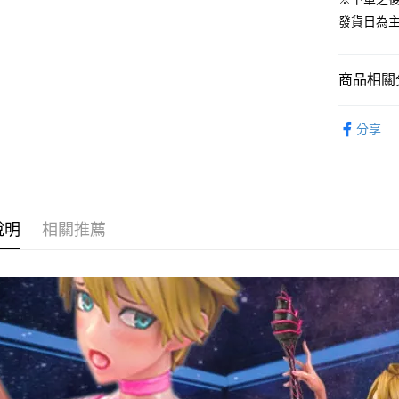
流程，驗
發貨日為
完成交易
運送方式
3.實際核
4.訂單成
預購-宅配(
消。如遇
商品相關分
每筆NT$1
無法說明
【繳款方
從系列找潮
預購-宅配(
1.分期款
分享
醒簡訊。
⏰預購開
每筆NT$1
2.透過簡
帳／街口支
東海門市
【注意事
免運費
1.本服務
說明
相關推薦
用戶於交
款買賣價
2.基於同
資料（包
用，由本
3.完整用