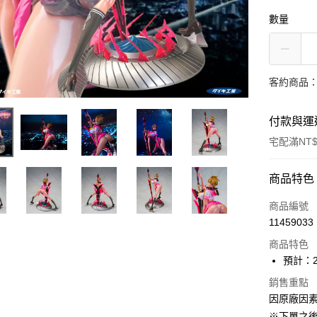
數量
客約商品
付款與運
宅配滿NT$
付款方式
商品特色
信用卡一
商品編號
11459033
Apple Pay
商品特色
大哥付你
預計：2
相關說明
銷售重點
【大哥付
ATM付款
因原廠因
1.本服務
2.付款方
※下單之