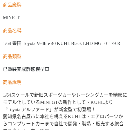
商品廠牌
MINIGT
商品名稱
1/64 豐田 Toyota Vellfire 40 KUHL Black LHD MGT01179-R
商品類型
已塗裝完成靜態模型車
商品說明
1/64スケールで新旧スポーツカーやレーシングカーを精密に
モデル化しているMINI GTの新作として、KUHLより
「Toyota アルファード」が新金型で初登場！
愛知県名古屋市に本社を構えるKUHLは、エアロパーツか
らコンプリートカーまで自社で開発・製造・販売する総合