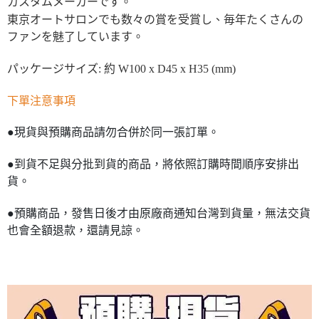
カスタムメーカーです。
東京オートサロンでも数々の賞を受賞し、毎年たくさんの
ファンを魅了しています。
パッケージサイズ: 約 W100 x D45 x H35 (mm)
下單注意事項
●現貨與預購商品請勿合併於同一張訂單。
●到貨不足與分批到貨的商品，將依照訂購時間順序安排出
貨。
●預購商品，發售日後才由原廠商通知台灣到貨量，無法交貨
也會全額退款，還請見諒。