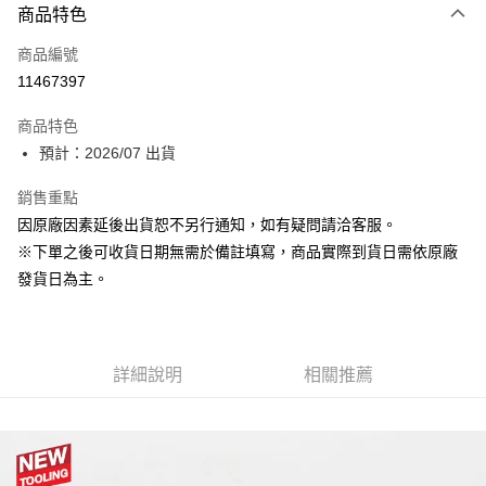
商品特色
信用卡一次付款
商品編號
超商取貨付款
11467397
Apple Pay
商品特色
大哥付你分期
預計：2026/07 出貨
相關說明
銷售重點
【大哥付你分期使用說明】
ATM付款
1.本服務由台灣大哥大提供，台灣大哥大用戶可立即使用無須另外申請。
因原廠因素延後出貨恕不另行通知，如有疑問請洽客服。
2.付款方式選擇「大哥付你分期」，訂單成立後會自動跳轉到大哥付的交易
※下單之後可收貨日期無需於備註填寫，商品實際到貨日需依原廠
流程，驗證手機門號後，選擇欲分期的期數、繳款截止日，確認付款後即完
運送方式
成交易。
發貨日為主。
3.實際核准額度、可分期數及費用金額請依後續交易確認頁面所載為準。
預購-全家取貨付款(舊)
4.訂單成立30分鐘內，如未前往確認交易或遇審核未通過，訂單將自動取
每筆NT$90，滿NT$3,000(含以上)免運費
消。如遇「轉專審核」未通過狀況，表示未達大哥付你分期系統評分，恕無
法說明評估內容。
預購-付款後全家取貨(舊)
詳細說明
相關推薦
【繳款方式說明】
1.分期款項不併入電信帳單，「大哥付你分期」於每月結算日後寄送繳費提
每筆NT$90，滿NT$3,000(含以上)免運費
醒簡訊。
2.透過簡訊連結打開帳單後，可選擇「超商條碼／台灣大直營門市／銀行轉
預購-7-11取貨付款(舊)
帳／街口支付／iPASS MONEY」等通路繳費。
每筆NT$90，滿NT$3,000(含以上)免運費