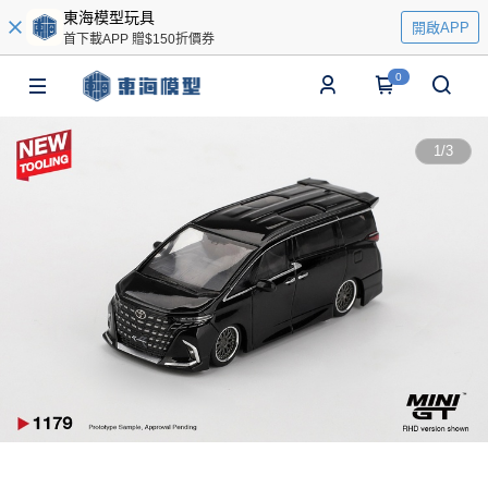
東海模型玩具
開啟APP
首下載APP 贈$150折價券
0
1
/
3