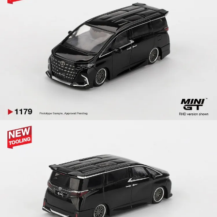
【注意事項】
預購-付款後7-11取貨(舊)
1.本服務係由「台灣大哥大股份有限公司」（以下簡稱本公司）所提供，讓
用戶於交易時，得透過本服務購買商品或服務，並由商店將買賣／分期付款
每筆NT$90，滿NT$3,000(含以上)免運費
買賣價金債權讓與本公司後，依約使用本公司帳單繳交帳款。
2.基於同意付款使用「大哥付你分期」之契約關係目的，商店將以您的個人
預購-宅配(舊)
資料（包含姓名、電話或地址）提供予台灣大哥大進項蒐集、處理及利用，
由本公司與您本人進行分期帳單所需資料之確認、核對及更正。
每筆NT$120，滿NT$3,000(含以上)免運費
3.完整用戶服務條款，請詳閱以下連結：
https://oppay.tw/userRule
預購-宅配(離島)(舊)
每筆NT$160，滿NT$3,000(含以上)免運費
東海門市自取，需自備購物袋取貨唷。
免運費