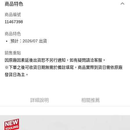
商品特色
信用卡一次付款
商品編號
超商取貨付款
11467398
Apple Pay
商品特色
大哥付你分期
預計：2026/07 出貨
相關說明
銷售重點
【大哥付你分期使用說明】
ATM付款
1.本服務由台灣大哥大提供，台灣大哥大用戶可立即使用無須另外申請。
因原廠因素延後出貨恕不另行通知，如有疑問請洽客服。
2.付款方式選擇「大哥付你分期」，訂單成立後會自動跳轉到大哥付的交易
※下單之後可收貨日期無需於備註填寫，商品實際到貨日需依原廠
流程，驗證手機門號後，選擇欲分期的期數、繳款截止日，確認付款後即完
運送方式
成交易。
發貨日為主。
3.實際核准額度、可分期數及費用金額請依後續交易確認頁面所載為準。
預購-全家取貨付款(舊)
4.訂單成立30分鐘內，如未前往確認交易或遇審核未通過，訂單將自動取
每筆NT$90，滿NT$3,000(含以上)免運費
消。如遇「轉專審核」未通過狀況，表示未達大哥付你分期系統評分，恕無
法說明評估內容。
預購-付款後全家取貨(舊)
詳細說明
相關推薦
【繳款方式說明】
1.分期款項不併入電信帳單，「大哥付你分期」於每月結算日後寄送繳費提
每筆NT$90，滿NT$3,000(含以上)免運費
醒簡訊。
2.透過簡訊連結打開帳單後，可選擇「超商條碼／台灣大直營門市／銀行轉
預購-7-11取貨付款(舊)
帳／街口支付／iPASS MONEY」等通路繳費。
每筆NT$90，滿NT$3,000(含以上)免運費