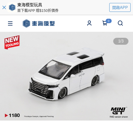
東海模型玩具
開啟APP
首下載APP 贈$150折價券
0
1
/
3