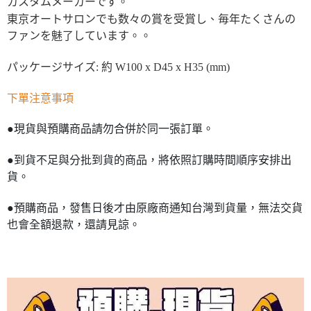
カスタムメーカーです。
東京オートサロンでも数々の賞を受賞し、毎年たくさんの
ファンを魅了しています。。
パッケージサイズ: 約 W100 x D45 x H35 (mm)
下單注意事項
●現貨與預購商品請勿合併於同一張訂單。
●到貨不足與分批到貨的商品，將依照訂購時間順序安排出
貨。
●預購商品，發售日後才由原廠商通知台灣到貨量，無法交貨
也會全額退款，還請見諒。