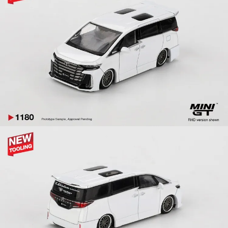
【注意事項】
預購-付款後7-11取貨(舊)
1.本服務係由「台灣大哥大股份有限公司」（以下簡稱本公司）所提供，讓
用戶於交易時，得透過本服務購買商品或服務，並由商店將買賣／分期付款
每筆NT$90，滿NT$3,000(含以上)免運費
買賣價金債權讓與本公司後，依約使用本公司帳單繳交帳款。
2.基於同意付款使用「大哥付你分期」之契約關係目的，商店將以您的個人
預購-宅配(舊)
資料（包含姓名、電話或地址）提供予台灣大哥大進項蒐集、處理及利用，
由本公司與您本人進行分期帳單所需資料之確認、核對及更正。
每筆NT$120，滿NT$3,000(含以上)免運費
3.完整用戶服務條款，請詳閱以下連結：
https://oppay.tw/userRule
預購-宅配(離島)(舊)
每筆NT$160，滿NT$3,000(含以上)免運費
東海門市自取，需自備購物袋取貨唷。
免運費