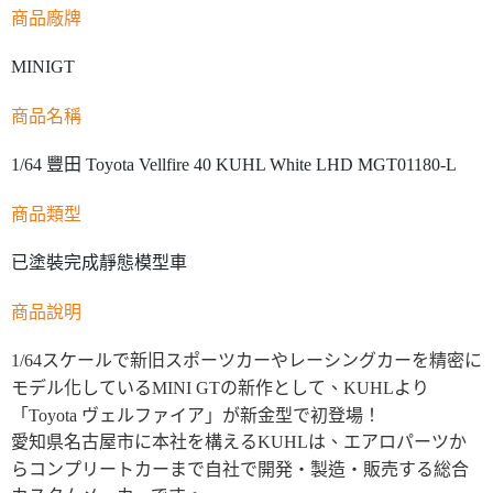
商品廠牌
MINIGT
商品名稱
1/64 豐田 Toyota Vellfire 40 KUHL White LHD MGT01180-L
商品類型
已塗裝完成靜態模型車
商品說明
1/64スケールで新旧スポーツカーやレーシングカーを精密に
モデル化しているMINI GTの新作として、KUHLより
「Toyota ヴェルファイア」が新金型で初登場！
愛知県名古屋市に本社を構えるKUHLは、エアロパーツか
らコンプリートカーまで自社で開発・製造・販売する総合