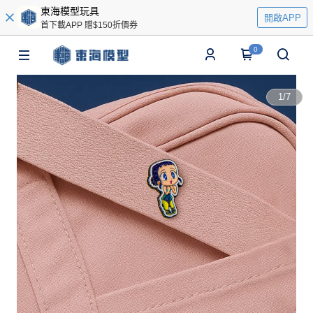
東海模型玩具
開啟APP
首下載APP 贈$150折價券
0
1
/
7