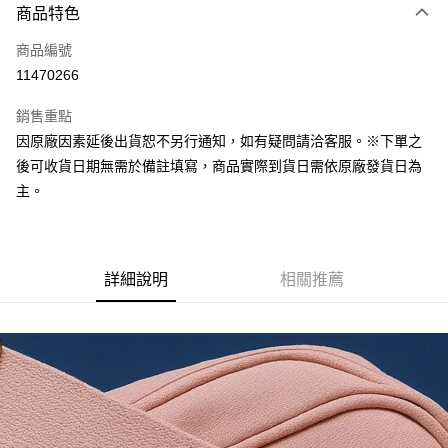
商品特色
信用卡一次付款
商品編號
超商取貨付款
11470266
Apple Pay
銷售重點
Google Pay
因原廠因素延後出貨恕不另行通知，如有疑問請洽客服。※下單之
後可收貨日期無需於備註填寫，商品實際到貨日需依原廠發貨日為
全盈+PAY
主。
大哥付你分期
相關說明
【大哥付你分期使用說明】
ATM付款
1.本服務由台灣大哥大提供，台灣大哥大用戶可立即使用無須另外申請。
詳細說明
相關推薦
2.付款方式選擇「大哥付你分期」，訂單成立後會自動跳轉到大哥付的交易
流程，驗證手機門號後，選擇欲分期的期數、繳款截止日，確認付款後即完
運送方式
成交易。
3.實際核准額度、可分期數及費用金額請依後續交易確認頁面所載為準。
現貨-全家取貨付款
4.訂單成立30分鐘內，如未前往確認交易或遇審核未通過，訂單將自動取
每筆NT$90，滿NT$3,000(含以上)免運費
消。如遇「轉專審核」未通過狀況，表示未達大哥付你分期系統評分，恕無
法說明評估內容。
現貨-付款後全家取貨
【繳款方式說明】
1.分期款項不併入電信帳單，「大哥付你分期」於每月結算日後寄送繳費提
每筆NT$90，滿NT$3,000(含以上)免運費