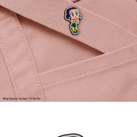
醒簡訊。
2.透過簡訊連結打開帳單後，可選擇「超商條碼／台灣大直營門市／銀行轉
現貨-7-11取貨付款
帳／街口支付／iPASS MONEY」等通路繳費。
每筆NT$90，滿NT$3,000(含以上)免運費
【注意事項】
現貨-付款後7-11取貨
1.本服務係由「台灣大哥大股份有限公司」（以下簡稱本公司）所提供，讓
用戶於交易時，得透過本服務購買商品或服務，並由商店將買賣／分期付款
每筆NT$90，滿NT$3,000(含以上)免運費
買賣價金債權讓與本公司後，依約使用本公司帳單繳交帳款。
2.基於同意付款使用「大哥付你分期」之契約關係目的，商店將以您的個人
現貨-宅配
資料（包含姓名、電話或地址）提供予台灣大哥大進項蒐集、處理及利用，
由本公司與您本人進行分期帳單所需資料之確認、核對及更正。
每筆NT$120，滿NT$3,000(含以上)免運費
3.完整用戶服務條款，請詳閱以下連結：
https://oppay.tw/userRule
現貨-宅配(離島)
每筆NT$160，滿NT$3,000(含以上)免運費
東海門市自取，需自備購物袋取貨唷。
免運費