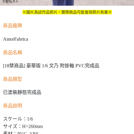
※圖片為試作品照片，實際商品可能會與照片有異※
商品廠牌
AmorFabrica
商品名稱
[18禁商品] 豪華版 1/6 文乃 附掛軸 PVC完成品
商品類型
已塗裝靜態完成品
商品說明
スケール：1/6
サイズ：H=260mm
素材：PVC, ABS