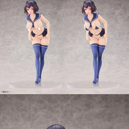
用戶於交易時，得透過本服務購買商品或服務，並由商店將買賣／分期付款
買賣價金債權讓與本公司後，依約使用本公司帳單繳交帳款。
2.基於同意付款使用「大哥付你分期」之契約關係目的，商店將以您的個人
資料（包含姓名、電話或地址）提供予台灣大哥大進項蒐集、處理及利用，
由本公司與您本人進行分期帳單所需資料之確認、核對及更正。
3.完整用戶服務條款，請詳閱以下連結：
https://oppay.tw/userRule