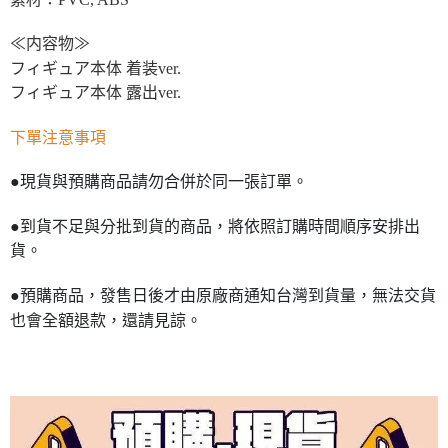
≪内容物≫
フィギュア本体 着装ver.
フィギュア本体 露出ver.
下單注意事項
●現貨與預購商品請勿合併於同一張訂單。
●到貨不足與分批到貨的商品，將依照訂購時間順序安排出
貨。
●預購商品，發售日後才由原廠商通知台灣到貨量，無法交貨
也會全額退款，還請見諒。