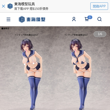
東海模型玩具
開啟APP
首下載APP 贈$150折價券
0
1
/
6