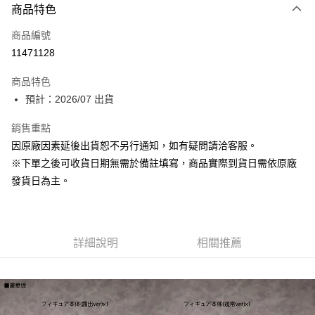
商品特色
信用卡一次付款
商品編號
Apple Pay
11471128
大哥付你分期
商品特色
相關說明
預計：2026/07 出貨
【大哥付你分期使用說明】
ATM付款
1.本服務由台灣大哥大提供，台灣大哥大用戶可立即使用無須另外申請。
銷售重點
2.付款方式選擇「大哥付你分期」，訂單成立後會自動跳轉到大哥付的交易
流程，驗證手機門號後，選擇欲分期的期數、繳款截止日，確認付款後即完
因原廠因素延後出貨恕不另行通知，如有疑問請洽客服。
運送方式
成交易。
※下單之後可收貨日期無需於備註填寫，商品實際到貨日需依原廠
3.實際核准額度、可分期數及費用金額請依後續交易確認頁面所載為準。
預購-宅配(舊)
4.訂單成立30分鐘內，如未前往確認交易或遇審核未通過，訂單將自動取
發貨日為主。
每筆NT$120，滿NT$3,000(含以上)免運費
消。如遇「轉專審核」未通過狀況，表示未達大哥付你分期系統評分，恕無
法說明評估內容。
預購-宅配(離島)(舊)
【繳款方式說明】
1.分期款項不併入電信帳單，「大哥付你分期」於每月結算日後寄送繳費提
每筆NT$160，滿NT$3,000(含以上)免運費
醒簡訊。
詳細說明
相關推薦
2.透過簡訊連結打開帳單後，可選擇「超商條碼／台灣大直營門市／銀行轉
東海門市自取，需自備購物袋取貨唷。
帳／街口支付／iPASS MONEY」等通路繳費。
免運費
【注意事項】
1.本服務係由「台灣大哥大股份有限公司」（以下簡稱本公司）所提供，讓