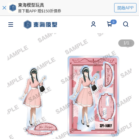
東海模型玩具
開啟APP
首下載APP 贈$150折價券
0
1
/
1