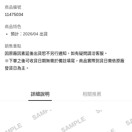
商品編號
超商取貨付款
11475034
Apple Pay
商品特色
大哥付你分期
預計：2026/04 出貨
相關說明
銷售重點
【大哥付你分期使用說明】
ATM付款
1.本服務由台灣大哥大提供，台灣大哥大用戶可立即使用無須另外申請。
因原廠因素延後出貨恕不另行通知，如有疑問請洽客服。
2.付款方式選擇「大哥付你分期」，訂單成立後會自動跳轉到大哥付的交易
※下單之後可收貨日期無需於備註填寫，商品實際到貨日需依原廠
流程，驗證手機門號後，選擇欲分期的期數、繳款截止日，確認付款後即完
運送方式
成交易。
發貨日為主。
3.實際核准額度、可分期數及費用金額請依後續交易確認頁面所載為準。
預購-全家取貨付款(舊)
4.訂單成立30分鐘內，如未前往確認交易或遇審核未通過，訂單將自動取
每筆NT$90，滿NT$3,000(含以上)免運費
消。如遇「轉專審核」未通過狀況，表示未達大哥付你分期系統評分，恕無
法說明評估內容。
預購-付款後全家取貨(舊)
詳細說明
相關推薦
【繳款方式說明】
1.分期款項不併入電信帳單，「大哥付你分期」於每月結算日後寄送繳費提
每筆NT$90，滿NT$3,000(含以上)免運費
醒簡訊。
2.透過簡訊連結打開帳單後，可選擇「超商條碼／台灣大直營門市／銀行轉
預購-7-11取貨付款(舊)
帳／街口支付／iPASS MONEY」等通路繳費。
每筆NT$90，滿NT$3,000(含以上)免運費
【注意事項】
預購-付款後7-11取貨(舊)
1.本服務係由「台灣大哥大股份有限公司」（以下簡稱本公司）所提供，讓