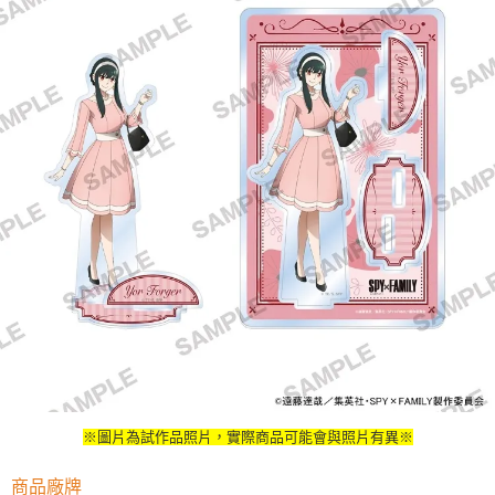
用戶於交易時，得透過本服務購買商品或服務，並由商店將買賣／分期付款
每筆NT$90，滿NT$3,000(含以上)免運費
買賣價金債權讓與本公司後，依約使用本公司帳單繳交帳款。
2.基於同意付款使用「大哥付你分期」之契約關係目的，商店將以您的個人
預購-宅配(舊)
資料（包含姓名、電話或地址）提供予台灣大哥大進項蒐集、處理及利用，
由本公司與您本人進行分期帳單所需資料之確認、核對及更正。
每筆NT$120，滿NT$3,000(含以上)免運費
3.完整用戶服務條款，請詳閱以下連結：
https://oppay.tw/userRule
預購-宅配(離島)(舊)
每筆NT$160，滿NT$3,000(含以上)免運費
東海門市自取，需自備購物袋取貨唷。
免運費
※圖片為試作品照片，實際商品可能會與照片有異※
商品廠牌