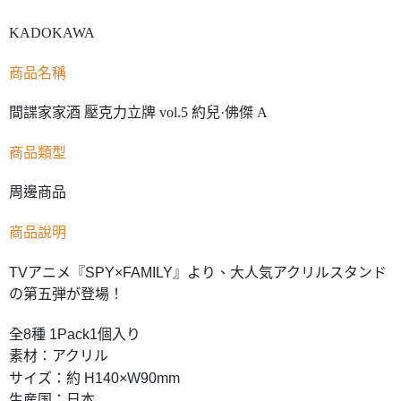
KADOKAWA
商品名稱
間諜家家酒 壓克力立牌 vol.5 約兒·佛傑 A
商品類型
周邊商品
商品說明
TVアニメ『SPY×FAMILY』より、大人気アクリルスタンド
の第五弾が登場！
全8種 1Pack1個入り
素材：アクリル
サイズ：約 H140×W90mm
生産国：日本