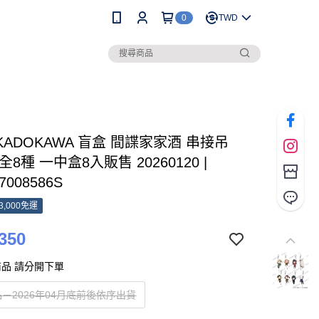
0
TWD
 KADOKAWA 盲盒 間諜家家酒 串接吊
全8種 一中盒8入販售 20260120 |
7008586S
3,000免運
350
品 請分開下單
－2026年04月底前後依序出貨