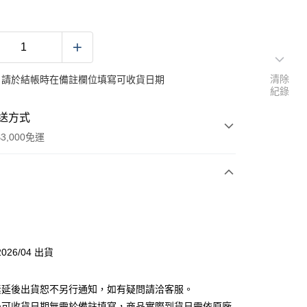
清除
：請於結帳時在備註欄位填寫可收貨日期
紀錄
送方式
3,000免運
次付款
付款
026/04 出貨
分期
素延後出貨恕不另行通知，如有疑問請洽客服。
你分期使用說明】
後可收貨日期無需於備註填寫，商品實際到貨日需依原廠