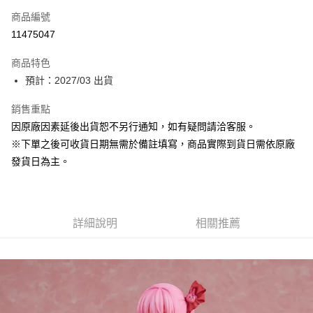
商品編號
Apple Pay
11475047
大哥付你分期
商品特色
相關說明
預計：2027/03 出貨
【大哥付你分期使用說明】
ATM付款
1.本服務由台灣大哥大提供，台灣大哥大用戶可立即使用無須另外申請。
銷售重點
2.付款方式選擇「大哥付你分期」，訂單成立後會自動跳轉到大哥付的交易
流程，驗證手機門號後，選擇欲分期的期數、繳款截止日，確認付款後即完
因原廠因素延後出貨恕不另行通知，如有疑問請洽客服。
運送方式
成交易。
※下單之後可收貨日期無需於備註填寫，商品實際到貨日需依原廠
3.實際核准額度、可分期數及費用金額請依後續交易確認頁面所載為準。
預購-付款後全家取貨(舊)
4.訂單成立30分鐘內，如未前往確認交易或遇審核未通過，訂單將自動取
發貨日為主。
每筆NT$90，滿NT$3,000(含以上)免運費
消。如遇「轉專審核」未通過狀況，表示未達大哥付你分期系統評分，恕無
法說明評估內容。
預購-付款後7-11取貨(舊)
【繳款方式說明】
1.分期款項不併入電信帳單，「大哥付你分期」於每月結算日後寄送繳費提
每筆NT$90，滿NT$3,000(含以上)免運費
醒簡訊。
詳細說明
相關推薦
2.透過簡訊連結打開帳單後，可選擇「超商條碼／台灣大直營門市／銀行轉
預購-宅配(舊)
帳／街口支付／iPASS MONEY」等通路繳費。
每筆NT$120，滿NT$3,000(含以上)免運費
【注意事項】
預購-宅配(離島)(舊)
1.本服務係由「台灣大哥大股份有限公司」（以下簡稱本公司）所提供，讓
用戶於交易時，得透過本服務購買商品或服務，並由商店將買賣／分期付款
每筆NT$160，滿NT$3,000(含以上)免運費
買賣價金債權讓與本公司後，依約使用本公司帳單繳交帳款。