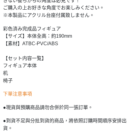
きない後ろからの角度は必見です！
ご購入の上お好きな角度でお楽しみください。
※本製品にアクリル台座付属致しません。
彩色済み完成品フィギュア
【サイズ】本体全高：約190mm
【素材】ATBC-PVC/ABS
【セット内容一覧】
フィギュア本体
机
椅子
下單注意事項
●現貨與預購商品請勿合併於同一張訂單。
●到貨不足與分批到貨的商品，將依照訂購時間順序安排出
貨。