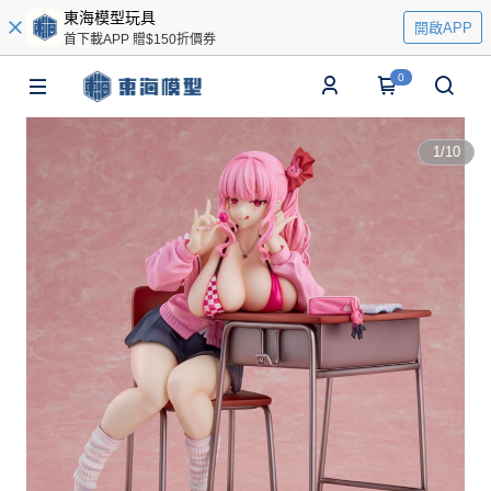
東海模型玩具
開啟APP
首下載APP 贈$150折價券
0
1
/
10