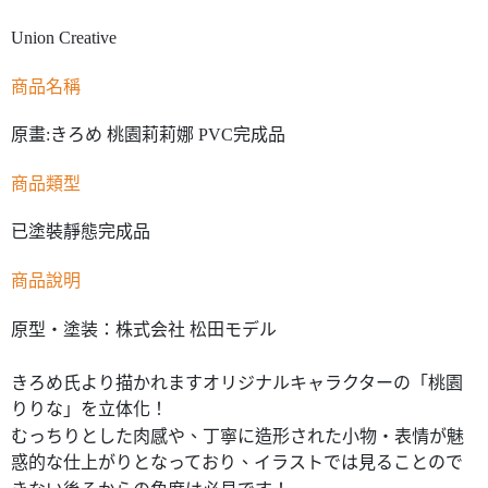
Union Creative
商品名稱
原畫:きろめ 桃園莉莉娜 PVC完成品
商品類型
已塗裝靜態完成品
商品說明
原型・塗装：株式会社 松田モデル
きろめ氏より描かれますオリジナルキャラクターの「桃園
りりな」を立体化！
むっちりとした肉感や、丁寧に造形された小物・表情が魅
惑的な仕上がりとなっており、イラストでは見ることので