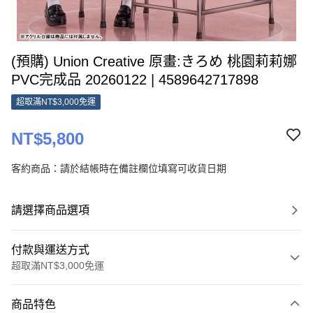
(預購) Union Creative 原畫:きろめ 桃園莉莉娜
PVC完成品 20260122 | 4589642717898
超取滿NT$3,000免運
NT$5,800
客約商品：請於結帳時在備註欄位填寫可收貨日期
請選擇商品選項
付款與運送方式
超取滿NT$3,000免運
付款方式
商品特色
信用卡一次付款