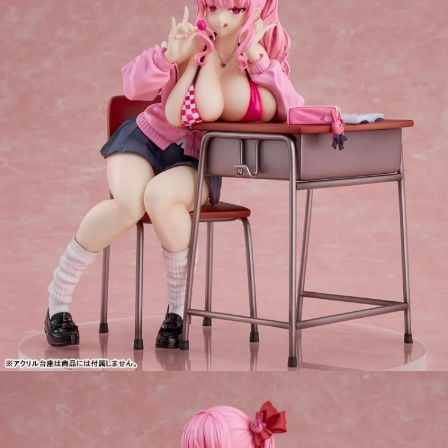
2.基於同意付款使用「大哥付你分期」之契約關係目的，商店將以您的個人
東海門市自取，需自備購物袋取貨唷。
資料（包含姓名、電話或地址）提供予台灣大哥大進項蒐集、處理及利用，
由本公司與您本人進行分期帳單所需資料之確認、核對及更正。
免運費
3.完整用戶服務條款，請詳閱以下連結：
https://oppay.tw/userRule