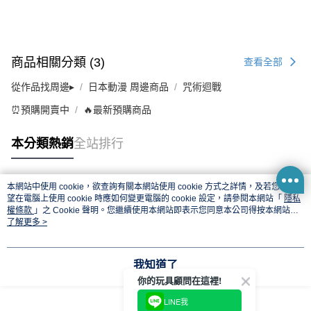
商品相關分類 (3)
查看全部
從作品找周邊▸
日本動漫 周邊商品
咒術迴戰
⏰預購開賣中
🔥最新預購商品
本分類熱銷
全站排行
本網站中使用 cookie，欲查詢有關本網站使用 cookie 方式之詳情，及若您不希
熱門標籤
望在電腦上使用 cookie 時應如何變更電腦的 cookie 設定，請參閱本網站「
隱私
權條款
」之 Cookie 聲明。您繼續使用本網站即表示您同意本公司得按本網站使
用條款之 Cookie 聲明使用 cookie。
了解更多 >
我知道了
你的玩具顧問在這裡!
LINE我