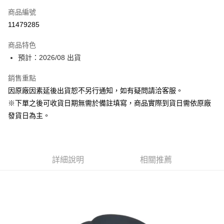
商品編號
超商取貨付款
11479285
Apple Pay
商品特色
大哥付你分期
預計：2026/08 出貨
相關說明
銷售重點
【大哥付你分期使用說明】
ATM付款
1.本服務由台灣大哥大提供，台灣大哥大用戶可立即使用無須另外申請。
因原廠因素延後出貨恕不另行通知，如有疑問請洽客服。
2.付款方式選擇「大哥付你分期」，訂單成立後會自動跳轉到大哥付的交易
※下單之後可收貨日期無需於備註填寫，商品實際到貨日需依原廠
流程，驗證手機門號後，選擇欲分期的期數、繳款截止日，確認付款後即完
運送方式
成交易。
發貨日為主。
3.實際核准額度、可分期數及費用金額請依後續交易確認頁面所載為準。
預購-全家取貨付款(舊)
4.訂單成立30分鐘內，如未前往確認交易或遇審核未通過，訂單將自動取
每筆NT$90，滿NT$3,000(含以上)免運費
消。如遇「轉專審核」未通過狀況，表示未達大哥付你分期系統評分，恕無
法說明評估內容。
預購-付款後全家取貨(舊)
詳細說明
相關推薦
【繳款方式說明】
1.分期款項不併入電信帳單，「大哥付你分期」於每月結算日後寄送繳費提
每筆NT$90，滿NT$3,000(含以上)免運費
醒簡訊。
2.透過簡訊連結打開帳單後，可選擇「超商條碼／台灣大直營門市／銀行轉
預購-7-11取貨付款(舊)
帳／街口支付／iPASS MONEY」等通路繳費。
每筆NT$90，滿NT$3,000(含以上)免運費
【注意事項】
預購-付款後7-11取貨(舊)
1.本服務係由「台灣大哥大股份有限公司」（以下簡稱本公司）所提供，讓