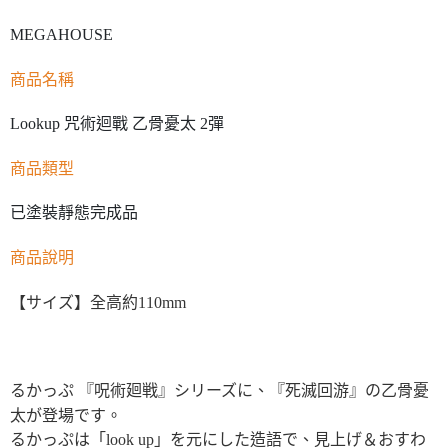
MEGAHOUSE
商品名稱
Lookup 咒術迴戰 乙骨憂太 2彈
商品類型
已塗裝靜態完成品
商品說明
【サイズ】全高約110mm
るかっぷ 『呪術廻戦』シリーズに、『死滅回游』の乙骨憂
太が登場です。
るかっぷは「look up」を元にした造語で、見上げ＆おすわ