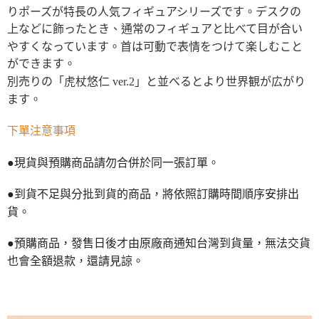
りポーズが特長の人気フィギュアシリーズです。デスクの
上などに飾ったとき、通常のフィギュアと比べて目が合い
やすくなっています。首は可動で表情をつけて楽しむこと
ができます。
別売りの「虎杖悠仁 ver.2」と並べるとより世界観が広がり
ます。
下單注意事項
●現貨與預購商品請勿合併於同一張訂單。
●到貨不足與分批到貨的商品，將依照訂購時間順序安排出
貨。
●預購商品，發售日後才由原廠商通知台灣到貨量，無法交貨
也會全額退款，還請見諒。