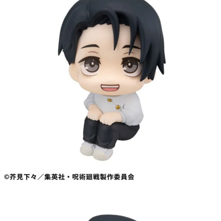
用戶於交易時，得透過本服務購買商品或服務，並由商店將買賣／分期付款
每筆NT$90，滿NT$3,000(含以上)免運費
買賣價金債權讓與本公司後，依約使用本公司帳單繳交帳款。
2.基於同意付款使用「大哥付你分期」之契約關係目的，商店將以您的個人
預購-宅配(舊)
資料（包含姓名、電話或地址）提供予台灣大哥大進項蒐集、處理及利用，
由本公司與您本人進行分期帳單所需資料之確認、核對及更正。
每筆NT$120，滿NT$3,000(含以上)免運費
3.完整用戶服務條款，請詳閱以下連結：
https://oppay.tw/userRule
預購-宅配(離島)(舊)
每筆NT$160，滿NT$3,000(含以上)免運費
東海門市自取，需自備購物袋取貨唷。
免運費