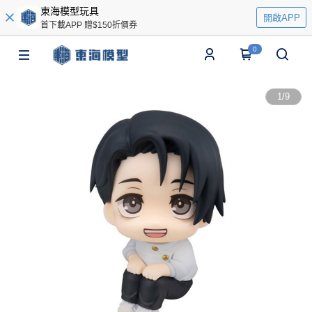
東海模型玩具
開啟APP
首下載APP 贈$150折價券
0
1
/
9