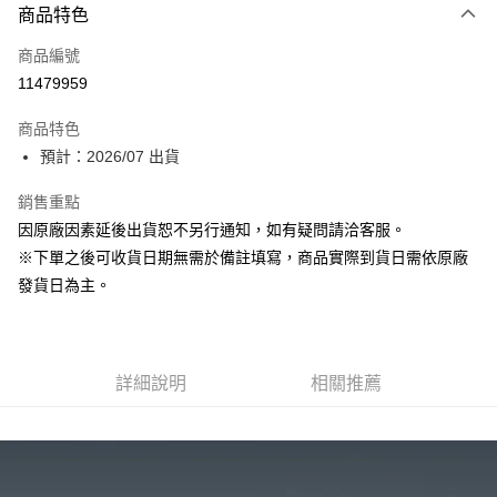
商品特色
信用卡一次付款
商品編號
Apple Pay
11479959
大哥付你分期
商品特色
相關說明
預計：2026/07 出貨
【大哥付你分期使用說明】
ATM付款
1.本服務由台灣大哥大提供，台灣大哥大用戶可立即使用無須另外申請。
銷售重點
2.付款方式選擇「大哥付你分期」，訂單成立後會自動跳轉到大哥付的交易
流程，驗證手機門號後，選擇欲分期的期數、繳款截止日，確認付款後即完
因原廠因素延後出貨恕不另行通知，如有疑問請洽客服。
運送方式
成交易。
※下單之後可收貨日期無需於備註填寫，商品實際到貨日需依原廠
3.實際核准額度、可分期數及費用金額請依後續交易確認頁面所載為準。
預購-付款後全家取貨(舊)
4.訂單成立30分鐘內，如未前往確認交易或遇審核未通過，訂單將自動取
發貨日為主。
每筆NT$90，滿NT$3,000(含以上)免運費
消。如遇「轉專審核」未通過狀況，表示未達大哥付你分期系統評分，恕無
法說明評估內容。
預購-付款後7-11取貨(舊)
【繳款方式說明】
1.分期款項不併入電信帳單，「大哥付你分期」於每月結算日後寄送繳費提
每筆NT$90，滿NT$3,000(含以上)免運費
醒簡訊。
詳細說明
相關推薦
2.透過簡訊連結打開帳單後，可選擇「超商條碼／台灣大直營門市／銀行轉
預購-宅配(舊)
帳／街口支付／iPASS MONEY」等通路繳費。
每筆NT$120，滿NT$3,000(含以上)免運費
【注意事項】
預購-宅配(離島)(舊)
1.本服務係由「台灣大哥大股份有限公司」（以下簡稱本公司）所提供，讓