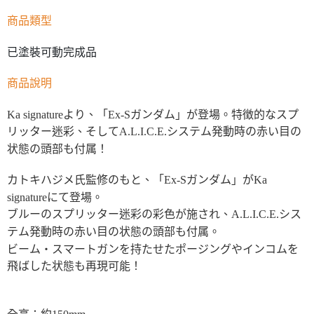
商品類型
已塗裝可動完成品
商品說明
Ka signatureより、「Ex-Sガンダム」が登場。特徴的なスプ
リッター迷彩、そしてA.L.I.C.E.システム発動時の赤い目の
状態の頭部も付属！
カトキハジメ氏監修のもと、「Ex-Sガンダム」がKa
signatureにて登場。
ブルーのスプリッター迷彩の彩色が施され、A.L.I.C.E.シス
テム発動時の赤い目の状態の頭部も付属。
ビーム・スマートガンを持たせたポージングやインコムを
飛ばした状態も再現可能！
全高：約150mm