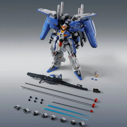
用戶於交易時，得透過本服務購買商品或服務，並由商店將買賣／分期付款
每筆NT$160，滿NT$3,000(含以上)免運費
買賣價金債權讓與本公司後，依約使用本公司帳單繳交帳款。
2.基於同意付款使用「大哥付你分期」之契約關係目的，商店將以您的個人
東海門市自取，需自備購物袋取貨唷。
資料（包含姓名、電話或地址）提供予台灣大哥大進項蒐集、處理及利用，
由本公司與您本人進行分期帳單所需資料之確認、核對及更正。
免運費
3.完整用戶服務條款，請詳閱以下連結：
https://oppay.tw/userRule