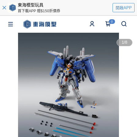
東海模型玩具
開啟APP
首下載APP 贈$150折價券
0
1
/
8