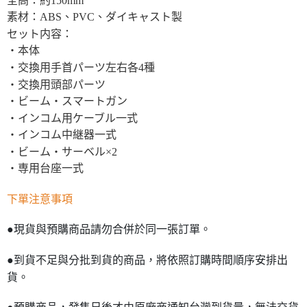
素材：ABS、PVC、ダイキャスト製
セット内容：
・本体
・交換用手首パーツ左右各4種
・交換用頭部パーツ
・ビーム・スマートガン
・インコム用ケーブル一式
・インコム中継器一式
・ビーム・サーベル×2
・専用台座一式
下單注意事項
●現貨與預購商品請勿合併於同一張訂單。
●到貨不足與分批到貨的商品，將依照訂購時間順序安排出
貨。