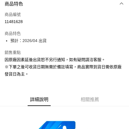
商品特色
信用卡一次付款
商品編號
超商取貨付款
11481628
Apple Pay
商品特色
大哥付你分期
預計：2026/04 出貨
相關說明
銷售重點
【大哥付你分期使用說明】
ATM付款
1.本服務由台灣大哥大提供，台灣大哥大用戶可立即使用無須另外申請。
因原廠因素延後出貨恕不另行通知，如有疑問請洽客服。
2.付款方式選擇「大哥付你分期」，訂單成立後會自動跳轉到大哥付的交易
※下單之後可收貨日期無需於備註填寫，商品實際到貨日需依原廠
流程，驗證手機門號後，選擇欲分期的期數、繳款截止日，確認付款後即完
運送方式
成交易。
發貨日為主。
3.實際核准額度、可分期數及費用金額請依後續交易確認頁面所載為準。
預購-全家取貨付款(舊)
4.訂單成立30分鐘內，如未前往確認交易或遇審核未通過，訂單將自動取
每筆NT$90，滿NT$3,000(含以上)免運費
消。如遇「轉專審核」未通過狀況，表示未達大哥付你分期系統評分，恕無
法說明評估內容。
預購-付款後全家取貨(舊)
詳細說明
相關推薦
【繳款方式說明】
1.分期款項不併入電信帳單，「大哥付你分期」於每月結算日後寄送繳費提
每筆NT$90，滿NT$3,000(含以上)免運費
醒簡訊。
2.透過簡訊連結打開帳單後，可選擇「超商條碼／台灣大直營門市／銀行轉
預購-7-11取貨付款(舊)
帳／街口支付／iPASS MONEY」等通路繳費。
每筆NT$90，滿NT$3,000(含以上)免運費