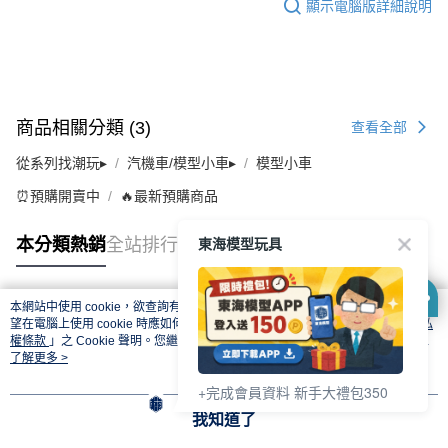
顯示電腦版詳細說明
商品相關分類 (3)
查看全部
從系列找潮玩▸
汽機車/模型小車▸
模型小車
⏰預購開賣中
🔥最新預購商品
東海模型玩具
本分類熱銷
全站排行
本網站中使用 cookie，欲查詢有關本網站使用 cookie 方式之詳情，及若您不希
熱門標籤
望在電腦上使用 cookie 時應如何變更電腦的 cookie 設定，請參閱本網站「
隱私
權條款
」之 Cookie 聲明。您繼續使用本網站即表示您同意本公司得按本網站使
用條款之 Cookie 聲明使用 cookie。
了解更多 >
+完成會員資料 新手大禮包350
我知道了