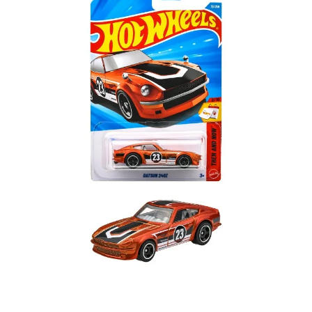
【注意事項】
預購-付款後7-11取貨(舊)
1.本服務係由「台灣大哥大股份有限公司」（以下簡稱本公司）所提供，讓
用戶於交易時，得透過本服務購買商品或服務，並由商店將買賣／分期付款
每筆NT$90，滿NT$3,000(含以上)免運費
買賣價金債權讓與本公司後，依約使用本公司帳單繳交帳款。
2.基於同意付款使用「大哥付你分期」之契約關係目的，商店將以您的個人
預購-宅配(舊)
資料（包含姓名、電話或地址）提供予台灣大哥大進項蒐集、處理及利用，
由本公司與您本人進行分期帳單所需資料之確認、核對及更正。
每筆NT$120，滿NT$3,000(含以上)免運費
3.完整用戶服務條款，請詳閱以下連結：
https://oppay.tw/userRule
預購-宅配(離島)(舊)
每筆NT$160，滿NT$3,000(含以上)免運費
東海門市自取，需自備購物袋取貨唷。
免運費