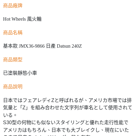
商品廠牌
Hot Wheels 風火輪
商品名稱
基本款 JMX36-9866 日產 Datsun 240Z
商品類型
已塗裝靜態小車
商品說明
日本ではフェアレディZと呼ばれるが、アメリカ市場では排
気量と「Z」を組み合わせた文字列が車名として使用されて
いる。
S30型の何物にも似ないスタイリングと優れた走行性能で
アメリカはもちろん、日本でも大ブレイクし、現在にいた