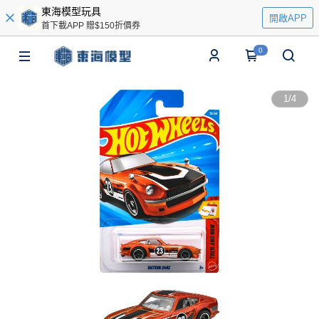
東海模型玩具
開啟APP
首下載APP 贈$150折價券
0
1
/
4