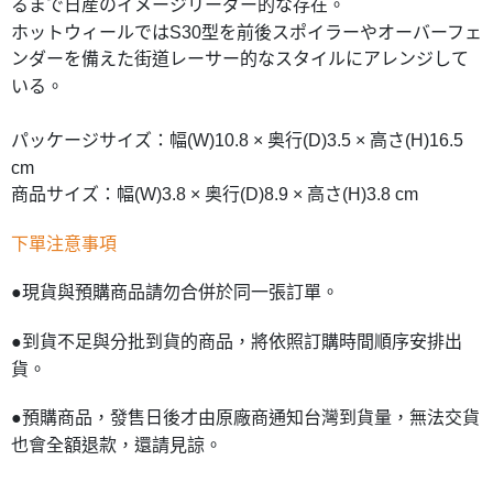
るまで日産のイメージリーダー的な存在。
ホットウィールではS30型を前後スポイラーやオーバーフェ
ンダーを備えた街道レーサー的なスタイルにアレンジして
いる。
パッケージサイズ：幅(W)10.8 × 奥行(D)3.5 × 高さ(H)16.5
cm
商品サイズ：幅(W)3.8 × 奥行(D)8.9 × 高さ(H)3.8 cm
下單注意事項
●現貨與預購商品請勿合併於同一張訂單。
●到貨不足與分批到貨的商品，將依照訂購時間順序安排出
貨。
●預購商品，發售日後才由原廠商通知台灣到貨量，無法交貨
也會全額退款，還請見諒。