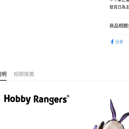
流程，驗
發貨日為
完成交易
運送方式
3.實際核
4.訂單成
預購-宅配(
消。如遇
商品相關分
每筆NT$1
無法說明
【繳款方
從系列找潮
預購-宅配(
1.分期款
分享
醒簡訊。
⏰預購開
每筆NT$1
2.透過簡
帳／街口支
東海門市
【注意事
免運費
1.本服務
說明
相關推薦
用戶於交
款買賣價
2.基於同
資料（包
用，由本
3.完整用