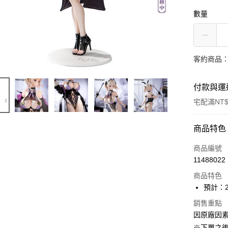
數量
客約商品
付款與運
宅配滿NT$
付款方式
商品特色
信用卡一
商品編號
11488022
Apple Pay
商品特色
大哥付你
預計：2
相關說明
銷售重點
【大哥付
ATM付款
因原廠因
1.本服務
2.付款方
※下單之