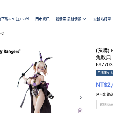
首下載APP 送150🎁
門市資訊
戰情室 最新情報
查舊站訂單
少女
(預購) 
兔教典‧
697703
宅配滿NT$
NT$2,
跨月出貨商
預購商品