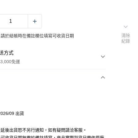
清除
：請於結帳時在備註欄位填寫可收貨日期
紀錄
送方式
3,000免運
次付款
分期
026/09 出貨
你分期使用說明】
素延後出貨恕不另行通知，如有疑問請洽客服。
由台灣大哥大提供，台灣大哥大用戶可立即使用無須另外申請。
式選擇「大哥付你分期」，訂單成立後會自動跳轉到大哥付的交易
後可收貨日期無需於備註填寫，商品實際到貨日需依原廠