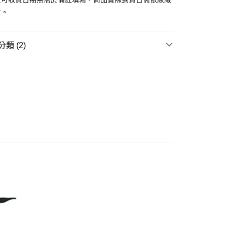
證手機門號後，選擇欲分期的期數、繳款截止日，確認付款後即
主。
。
准額度、可分期數及費用金額請依後續交易確認頁面所載為準。
立30分鐘內，如未前往確認交易或遇審核未通過，訂單將自動取
舊)
「轉專審核」未通過狀況，表示未達大哥付你分期系統評分，恕
類 (2)
20，滿NT$3,000(含以上)免運費
評估內容。
式說明】
玩▸
原創美少女/🔞美少女▸
原創美少女
離島)(舊)
項不併入電信帳單，「大哥付你分期」於每月結算日後寄送繳費提
賣中
🔥最新預購商品
60，滿NT$3,000(含以上)免運費
訊連結打開帳單後，可選擇「超商條碼／台灣大直營門市／銀行轉
付／iPASS MONEY」等通路繳費。
自取，需自備購物袋取貨唷。
項】
係由「台灣大哥大股份有限公司」（以下簡稱本公司）所提供，讓
易時，得透過本服務購買商品或服務，並由商店將買賣／分期付
金債權讓與本公司後，依約使用本公司帳單繳交帳款。
意付款使用「大哥付你分期」之契約關係目的，商店將以您的個人
含姓名、電話或地址）提供予台灣大哥大進項蒐集、處理及利
公司與您本人進行分期帳單所需資料之確認、核對及更正。
戶服務條款，請詳閱以下連結：
https://oppay.tw/userRule