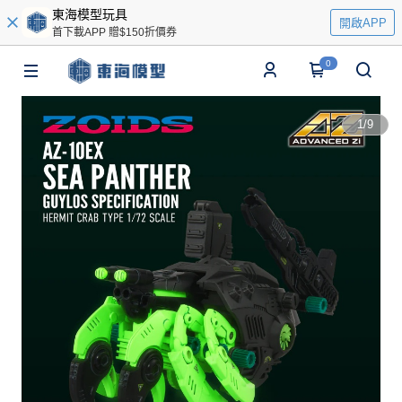
東海模型玩具
開啟APP
首下載APP 贈$150折價券
0
1
/
9