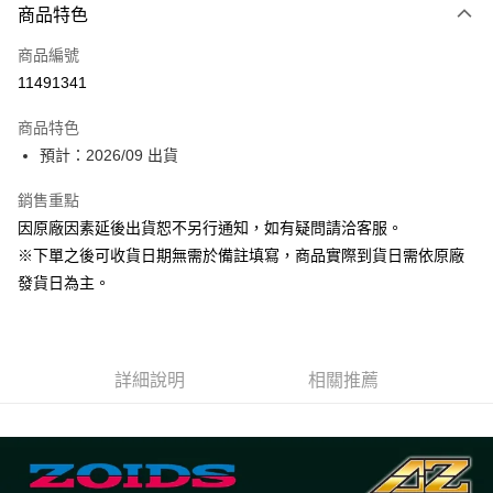
商品特色
信用卡一次付款
商品編號
超商取貨付款
11491341
Apple Pay
商品特色
大哥付你分期
預計：2026/09 出貨
相關說明
銷售重點
【大哥付你分期使用說明】
ATM付款
1.本服務由台灣大哥大提供，台灣大哥大用戶可立即使用無須另外申請。
因原廠因素延後出貨恕不另行通知，如有疑問請洽客服。
2.付款方式選擇「大哥付你分期」，訂單成立後會自動跳轉到大哥付的交易
※下單之後可收貨日期無需於備註填寫，商品實際到貨日需依原廠
流程，驗證手機門號後，選擇欲分期的期數、繳款截止日，確認付款後即完
運送方式
成交易。
發貨日為主。
3.實際核准額度、可分期數及費用金額請依後續交易確認頁面所載為準。
預購-全家取貨付款(舊)
4.訂單成立30分鐘內，如未前往確認交易或遇審核未通過，訂單將自動取
每筆NT$90，滿NT$3,000(含以上)免運費
消。如遇「轉專審核」未通過狀況，表示未達大哥付你分期系統評分，恕無
法說明評估內容。
預購-付款後全家取貨(舊)
詳細說明
相關推薦
【繳款方式說明】
1.分期款項不併入電信帳單，「大哥付你分期」於每月結算日後寄送繳費提
每筆NT$90，滿NT$3,000(含以上)免運費
醒簡訊。
2.透過簡訊連結打開帳單後，可選擇「超商條碼／台灣大直營門市／銀行轉
預購-7-11取貨付款(舊)
帳／街口支付／iPASS MONEY」等通路繳費。
每筆NT$90，滿NT$3,000(含以上)免運費