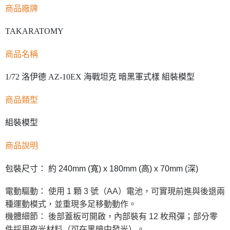
商品廠牌
TAKARATOMY
商品名稱
1/72 洛伊德 AZ-10EX 海戰坦克 暗黑軍式樣 組裝模型
商品類型
組裝模型
商品說明
包裝尺寸： 約 240mm (寬) x 180mm (高) x 70mm (深)
電動驅動： 使用 1 顆 3 號（AA）電池，可實現前進與後退兩
種運動模式，並重現多足移動動作。
機體細節： 後部蓋板可開啟，內部裝有 12 枚飛彈；部分零
件採用夜光材料（可在黑暗中發光）。