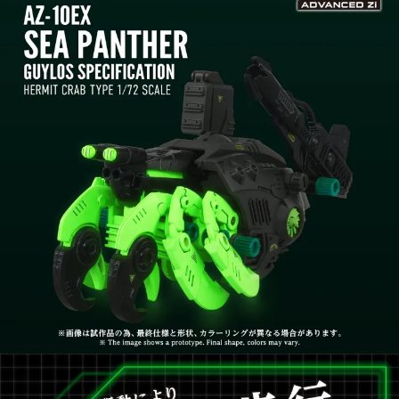
【注意事項】
預購-付款後7-11取貨(舊)
1.本服務係由「台灣大哥大股份有限公司」（以下簡稱本公司）所提供，讓
用戶於交易時，得透過本服務購買商品或服務，並由商店將買賣／分期付款
每筆NT$90，滿NT$3,000(含以上)免運費
買賣價金債權讓與本公司後，依約使用本公司帳單繳交帳款。
2.基於同意付款使用「大哥付你分期」之契約關係目的，商店將以您的個人
預購-宅配(舊)
資料（包含姓名、電話或地址）提供予台灣大哥大進項蒐集、處理及利用，
由本公司與您本人進行分期帳單所需資料之確認、核對及更正。
每筆NT$120，滿NT$3,000(含以上)免運費
3.完整用戶服務條款，請詳閱以下連結：
https://oppay.tw/userRule
預購-宅配(離島)(舊)
每筆NT$160，滿NT$3,000(含以上)免運費
東海門市自取，需自備購物袋取貨唷。
免運費