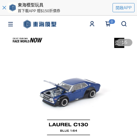
東海模型玩具
開啟APP
首下載APP 贈$150折價券
0
1
/
5