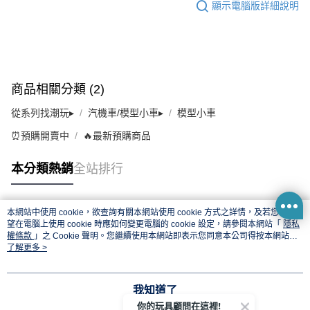
顯示電腦版詳細說明
商品相關分類 (2)
從系列找潮玩▸
汽機車/模型小車▸
模型小車
⏰預購開賣中
🔥最新預購商品
本分類熱銷
全站排行
本網站中使用 cookie，欲查詢有關本網站使用 cookie 方式之詳情，及若您不希
熱門標籤
望在電腦上使用 cookie 時應如何變更電腦的 cookie 設定，請參閱本網站「
隱私
權條款
」之 Cookie 聲明。您繼續使用本網站即表示您同意本公司得按本網站使
用條款之 Cookie 聲明使用 cookie。
了解更多 >
我知道了
你的玩具顧問在這裡!