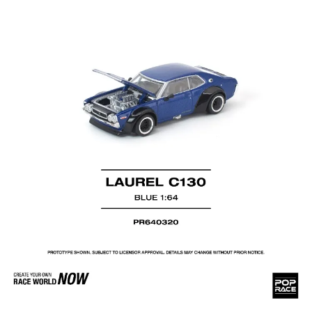
用戶於交易時，得透過本服務購買商品或服務，並由商店將買賣／分期付款
每筆NT$90，滿NT$3,000(含以上)免運費
買賣價金債權讓與本公司後，依約使用本公司帳單繳交帳款。
2.基於同意付款使用「大哥付你分期」之契約關係目的，商店將以您的個人
預購-宅配(舊)
資料（包含姓名、電話或地址）提供予台灣大哥大進項蒐集、處理及利用，
由本公司與您本人進行分期帳單所需資料之確認、核對及更正。
每筆NT$120，滿NT$3,000(含以上)免運費
3.完整用戶服務條款，請詳閱以下連結：
https://oppay.tw/userRule
預購-宅配(離島)(舊)
每筆NT$160，滿NT$3,000(含以上)免運費
東海門市自取，需自備購物袋取貨唷。
免運費