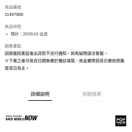
商品編號
超商取貨付款
11497600
Apple Pay
商品特色
大哥付你分期
預計：2026/10 出貨
相關說明
銷售重點
【大哥付你分期使用說明】
ATM付款
1.本服務由台灣大哥大提供，台灣大哥大用戶可立即使用無須另外申請。
因原廠因素延後出貨恕不另行通知，如有疑問請洽客服。
2.付款方式選擇「大哥付你分期」，訂單成立後會自動跳轉到大哥付的交易
※下單之後可收貨日期無需於備註填寫，商品實際到貨日需依原廠
流程，驗證手機門號後，選擇欲分期的期數、繳款截止日，確認付款後即完
運送方式
成交易。
發貨日為主。
3.實際核准額度、可分期數及費用金額請依後續交易確認頁面所載為準。
預購-全家取貨付款(舊)
4.訂單成立30分鐘內，如未前往確認交易或遇審核未通過，訂單將自動取
每筆NT$90，滿NT$3,000(含以上)免運費
消。如遇「轉專審核」未通過狀況，表示未達大哥付你分期系統評分，恕無
法說明評估內容。
預購-付款後全家取貨(舊)
詳細說明
相關推薦
【繳款方式說明】
1.分期款項不併入電信帳單，「大哥付你分期」於每月結算日後寄送繳費提
每筆NT$90，滿NT$3,000(含以上)免運費
醒簡訊。
2.透過簡訊連結打開帳單後，可選擇「超商條碼／台灣大直營門市／銀行轉
預購-7-11取貨付款(舊)
帳／街口支付／iPASS MONEY」等通路繳費。
每筆NT$90，滿NT$3,000(含以上)免運費
【注意事項】
預購-付款後7-11取貨(舊)
1.本服務係由「台灣大哥大股份有限公司」（以下簡稱本公司）所提供，讓