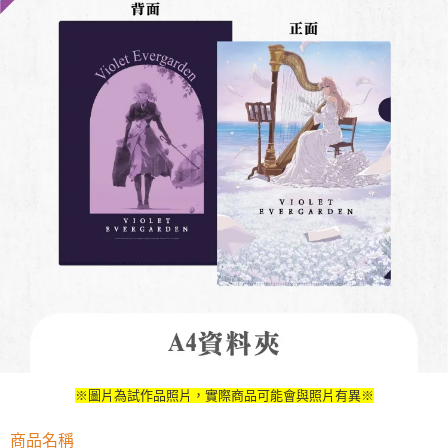
用戶於交易時，得透過本服務購買商品或服務，並由商店將買賣／分期付款
每筆NT$90，滿NT$3,000(含以上)免運費
買賣價金債權讓與本公司後，依約使用本公司帳單繳交帳款。
2.基於同意付款使用「大哥付你分期」之契約關係目的，商店將以您的個人
預購-宅配(舊)
資料（包含姓名、電話或地址）提供予台灣大哥大進項蒐集、處理及利用，
由本公司與您本人進行分期帳單所需資料之確認、核對及更正。
每筆NT$120，滿NT$3,000(含以上)免運費
3.完整用戶服務條款，請詳閱以下連結：
https://oppay.tw/userRule
預購-宅配(離島)(舊)
每筆NT$160，滿NT$3,000(含以上)免運費
東海門市自取，需自備購物袋取貨唷。
免運費
※圖片為試作品照片，實際商品可能會與照片有異※
商品名稱