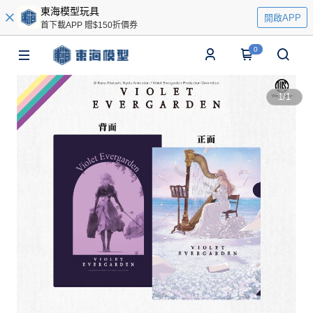
東海模型玩具
開啟APP
首下載APP 贈$150折價券
0
1
/
1