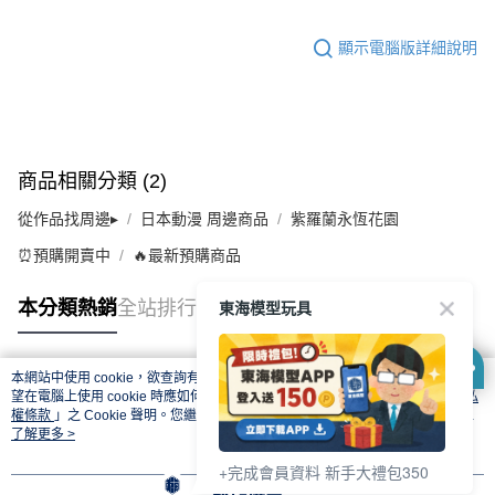
顯示電腦版詳細說明
商品相關分類 (2)
從作品找周邊▸
日本動漫 周邊商品
紫羅蘭永恆花園
⏰預購開賣中
🔥最新預購商品
東海模型玩具
本分類熱銷
全站排行
本網站中使用 cookie，欲查詢有關本網站使用 cookie 方式之詳情，及若您不希
熱門標籤
望在電腦上使用 cookie 時應如何變更電腦的 cookie 設定，請參閱本網站「
隱私
權條款
」之 Cookie 聲明。您繼續使用本網站即表示您同意本公司得按本網站使
用條款之 Cookie 聲明使用 cookie。
了解更多 >
+完成會員資料 新手大禮包350