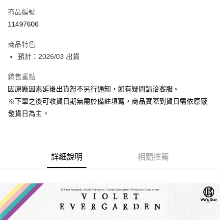
商品編號
超商取貨付款
11497606
Apple Pay
商品特色
大哥付你分期
預計：2026/03 出貨
相關說明
銷售重點
【大哥付你分期使用說明】
ATM付款
1.本服務由台灣大哥大提供，台灣大哥大用戶可立即使用無須另外申請。
因原廠因素延後出貨恕不另行通知，如有疑問請洽客服。
2.付款方式選擇「大哥付你分期」，訂單成立後會自動跳轉到大哥付的交易
※下單之後可收貨日期無需於備註填寫，商品實際到貨日需依原廠
流程，驗證手機門號後，選擇欲分期的期數、繳款截止日，確認付款後即完
運送方式
成交易。
發貨日為主。
3.實際核准額度、可分期數及費用金額請依後續交易確認頁面所載為準。
預購-全家取貨付款(舊)
4.訂單成立30分鐘內，如未前往確認交易或遇審核未通過，訂單將自動取
每筆NT$90，滿NT$3,000(含以上)免運費
消。如遇「轉專審核」未通過狀況，表示未達大哥付你分期系統評分，恕無
法說明評估內容。
預購-付款後全家取貨(舊)
詳細說明
相關推薦
【繳款方式說明】
1.分期款項不併入電信帳單，「大哥付你分期」於每月結算日後寄送繳費提
每筆NT$90，滿NT$3,000(含以上)免運費
醒簡訊。
2.透過簡訊連結打開帳單後，可選擇「超商條碼／台灣大直營門市／銀行轉
預購-7-11取貨付款(舊)
帳／街口支付／iPASS MONEY」等通路繳費。
每筆NT$90，滿NT$3,000(含以上)免運費
【注意事項】
預購-付款後7-11取貨(舊)
1.本服務係由「台灣大哥大股份有限公司」（以下簡稱本公司）所提供，讓