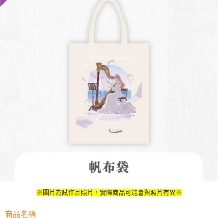
用戶於交易時，得透過本服務購買商品或服務，並由商店將買賣／分期付款
每筆NT$90，滿NT$3,000(含以上)免運費
買賣價金債權讓與本公司後，依約使用本公司帳單繳交帳款。
2.基於同意付款使用「大哥付你分期」之契約關係目的，商店將以您的個人
預購-宅配(舊)
資料（包含姓名、電話或地址）提供予台灣大哥大進項蒐集、處理及利用，
由本公司與您本人進行分期帳單所需資料之確認、核對及更正。
每筆NT$120，滿NT$3,000(含以上)免運費
3.完整用戶服務條款，請詳閱以下連結：
https://oppay.tw/userRule
預購-宅配(離島)(舊)
每筆NT$160，滿NT$3,000(含以上)免運費
東海門市自取，需自備購物袋取貨唷。
免運費
※圖片為試作品照片，實際商品可能會與照片有異※
商品名稱