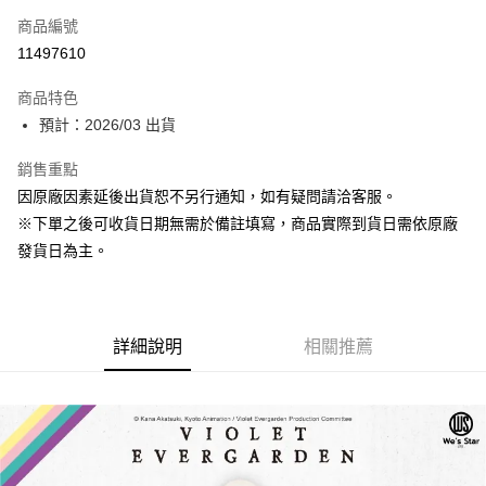
商品編號
超商取貨付款
11497610
Apple Pay
商品特色
大哥付你分期
預計：2026/03 出貨
相關說明
銷售重點
【大哥付你分期使用說明】
ATM付款
1.本服務由台灣大哥大提供，台灣大哥大用戶可立即使用無須另外申請。
因原廠因素延後出貨恕不另行通知，如有疑問請洽客服。
2.付款方式選擇「大哥付你分期」，訂單成立後會自動跳轉到大哥付的交易
※下單之後可收貨日期無需於備註填寫，商品實際到貨日需依原廠
流程，驗證手機門號後，選擇欲分期的期數、繳款截止日，確認付款後即完
運送方式
成交易。
發貨日為主。
3.實際核准額度、可分期數及費用金額請依後續交易確認頁面所載為準。
預購-全家取貨付款(舊)
4.訂單成立30分鐘內，如未前往確認交易或遇審核未通過，訂單將自動取
每筆NT$90，滿NT$3,000(含以上)免運費
消。如遇「轉專審核」未通過狀況，表示未達大哥付你分期系統評分，恕無
法說明評估內容。
預購-付款後全家取貨(舊)
詳細說明
相關推薦
【繳款方式說明】
1.分期款項不併入電信帳單，「大哥付你分期」於每月結算日後寄送繳費提
每筆NT$90，滿NT$3,000(含以上)免運費
醒簡訊。
2.透過簡訊連結打開帳單後，可選擇「超商條碼／台灣大直營門市／銀行轉
預購-7-11取貨付款(舊)
帳／街口支付／iPASS MONEY」等通路繳費。
每筆NT$90，滿NT$3,000(含以上)免運費
【注意事項】
預購-付款後7-11取貨(舊)
1.本服務係由「台灣大哥大股份有限公司」（以下簡稱本公司）所提供，讓