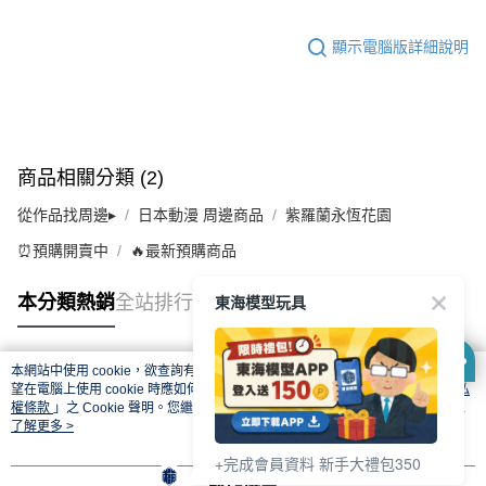
顯示電腦版詳細說明
商品相關分類 (2)
從作品找周邊▸
日本動漫 周邊商品
紫羅蘭永恆花園
⏰預購開賣中
🔥最新預購商品
東海模型玩具
本分類熱銷
全站排行
本網站中使用 cookie，欲查詢有關本網站使用 cookie 方式之詳情，及若您不希
熱門標籤
望在電腦上使用 cookie 時應如何變更電腦的 cookie 設定，請參閱本網站「
隱私
權條款
」之 Cookie 聲明。您繼續使用本網站即表示您同意本公司得按本網站使
用條款之 Cookie 聲明使用 cookie。
了解更多 >
+完成會員資料 新手大禮包350