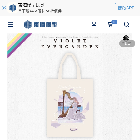
東海模型玩具
開啟APP
首下載APP 贈$150折價券
0
1
/
1