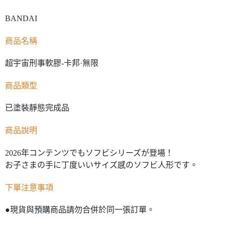
BANDAI
商品名稱
超宇宙刑事軟膠-卡邦·無限
商品類型
已塗裝靜態完成品
商品說明
2026年コンテンツでもソフビシリーズが登場！
お子さまの手に丁度いいサイズ感のソフビ人形です。
下單注意事項
●現貨與預購商品請勿合併於同一張訂單。