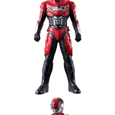
用戶於交易時，得透過本服務購買商品或服務，並由商店將買賣／分期付款
每筆NT$90，滿NT$3,000(含以上)免運費
買賣價金債權讓與本公司後，依約使用本公司帳單繳交帳款。
2.基於同意付款使用「大哥付你分期」之契約關係目的，商店將以您的個人
預購-宅配(舊)
資料（包含姓名、電話或地址）提供予台灣大哥大進項蒐集、處理及利用，
由本公司與您本人進行分期帳單所需資料之確認、核對及更正。
每筆NT$120，滿NT$3,000(含以上)免運費
3.完整用戶服務條款，請詳閱以下連結：
https://oppay.tw/userRule
預購-宅配(離島)(舊)
每筆NT$160，滿NT$3,000(含以上)免運費
東海門市自取，需自備購物袋取貨唷。
免運費