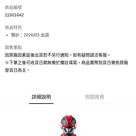
商品編號
超商取貨付款
11501642
Apple Pay
商品特色
大哥付你分期
預計：2026/03 出貨
相關說明
銷售重點
【大哥付你分期使用說明】
ATM付款
1.本服務由台灣大哥大提供，台灣大哥大用戶可立即使用無須另外申請。
因原廠因素延後出貨恕不另行通知，如有疑問請洽客服。
2.付款方式選擇「大哥付你分期」，訂單成立後會自動跳轉到大哥付的交易
※下單之後可收貨日期無需於備註填寫，商品實際到貨日需依原廠
流程，驗證手機門號後，選擇欲分期的期數、繳款截止日，確認付款後即完
運送方式
成交易。
發貨日為主。
3.實際核准額度、可分期數及費用金額請依後續交易確認頁面所載為準。
預購-全家取貨付款(舊)
4.訂單成立30分鐘內，如未前往確認交易或遇審核未通過，訂單將自動取
每筆NT$90，滿NT$3,000(含以上)免運費
消。如遇「轉專審核」未通過狀況，表示未達大哥付你分期系統評分，恕無
法說明評估內容。
預購-付款後全家取貨(舊)
詳細說明
相關推薦
【繳款方式說明】
1.分期款項不併入電信帳單，「大哥付你分期」於每月結算日後寄送繳費提
每筆NT$90，滿NT$3,000(含以上)免運費
醒簡訊。
2.透過簡訊連結打開帳單後，可選擇「超商條碼／台灣大直營門市／銀行轉
預購-7-11取貨付款(舊)
帳／街口支付／iPASS MONEY」等通路繳費。
每筆NT$90，滿NT$3,000(含以上)免運費
【注意事項】
預購-付款後7-11取貨(舊)
1.本服務係由「台灣大哥大股份有限公司」（以下簡稱本公司）所提供，讓