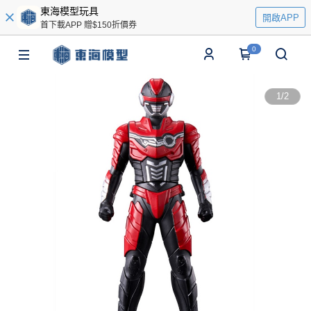
東海模型玩具
開啟APP
首下載APP 贈$150折價券
0
1
/
2