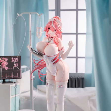
用戶於交易時，得透過本服務購買商品或服務，並由商店將買賣／分期付款
每筆NT$160，滿NT$3,000(含以上)免運費
買賣價金債權讓與本公司後，依約使用本公司帳單繳交帳款。
2.基於同意付款使用「大哥付你分期」之契約關係目的，商店將以您的個人
東海門市自取，需自備購物袋取貨唷。
資料（包含姓名、電話或地址）提供予台灣大哥大進項蒐集、處理及利用，
由本公司與您本人進行分期帳單所需資料之確認、核對及更正。
免運費
3.完整用戶服務條款，請詳閱以下連結：
https://oppay.tw/userRule