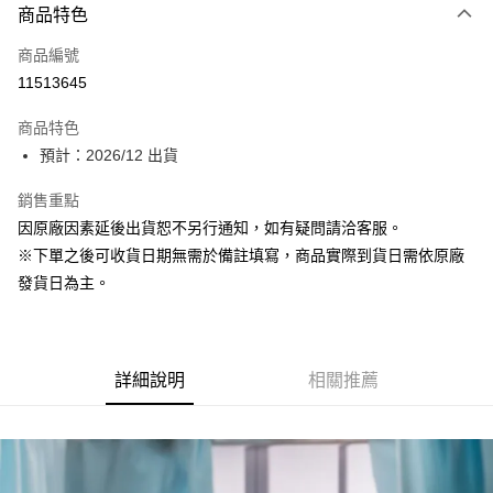
商品特色
信用卡一次付款
商品編號
Apple Pay
11513645
大哥付你分期
商品特色
相關說明
預計：2026/12 出貨
【大哥付你分期使用說明】
ATM付款
1.本服務由台灣大哥大提供，台灣大哥大用戶可立即使用無須另外申請。
銷售重點
2.付款方式選擇「大哥付你分期」，訂單成立後會自動跳轉到大哥付的交易
流程，驗證手機門號後，選擇欲分期的期數、繳款截止日，確認付款後即完
因原廠因素延後出貨恕不另行通知，如有疑問請洽客服。
運送方式
成交易。
※下單之後可收貨日期無需於備註填寫，商品實際到貨日需依原廠
3.實際核准額度、可分期數及費用金額請依後續交易確認頁面所載為準。
預購-付款後全家取貨(舊)
4.訂單成立30分鐘內，如未前往確認交易或遇審核未通過，訂單將自動取
發貨日為主。
每筆NT$90，滿NT$3,000(含以上)免運費
消。如遇「轉專審核」未通過狀況，表示未達大哥付你分期系統評分，恕無
法說明評估內容。
預購-付款後7-11取貨(舊)
【繳款方式說明】
1.分期款項不併入電信帳單，「大哥付你分期」於每月結算日後寄送繳費提
每筆NT$90，滿NT$3,000(含以上)免運費
醒簡訊。
詳細說明
相關推薦
2.透過簡訊連結打開帳單後，可選擇「超商條碼／台灣大直營門市／銀行轉
預購-宅配(舊)
帳／街口支付／iPASS MONEY」等通路繳費。
每筆NT$120，滿NT$3,000(含以上)免運費
【注意事項】
預購-宅配(離島)(舊)
1.本服務係由「台灣大哥大股份有限公司」（以下簡稱本公司）所提供，讓