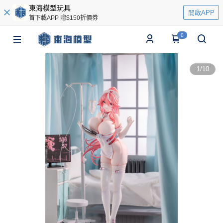
東海模型玩具
開啟APP
首下載APP 贈$150折價券
0
1
/
10