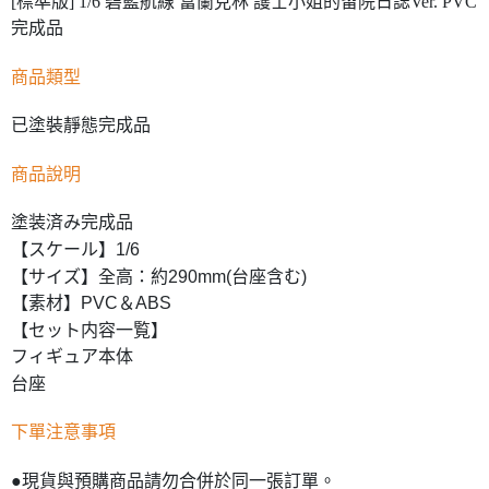
[標準版] 1/6 碧藍航線 富蘭克林 護士小姐的留院日誌Ver. PVC
完成品
商品類型
已塗裝靜態完成品
商品說明
塗装済み完成品
【スケール】1/6
【サイズ】全高：約290mm(台座含む)
【素材】PVC＆ABS
【セット内容一覧】
フィギュア本体
台座
下單注意事項
●現貨與預購商品請勿合併於同一張訂單。