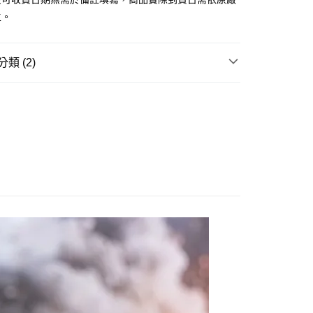
由台灣大哥大提供，台灣大哥大用戶可立即使用無須另外申請。
主。
式選擇「大哥付你分期」，訂單成立後會自動跳轉到大哥付的交易
證手機門號後，選擇欲分期的期數、繳款截止日，確認付款後即
。
准額度、可分期數及費用金額請依後續交易確認頁面所載為準。
類 (2)
立30分鐘內，如未前往確認交易或遇審核未通過，訂單將自動取
取貨付款(舊)
「轉專審核」未通過狀況，表示未達大哥付你分期系統評分，恕
玩▸
人形/機械/機甲模型▸
0，滿NT$3,000(含以上)免運費
評估內容。
式說明】
品牌▸
其他品牌
後全家取貨(舊)
項不併入電信帳單，「大哥付你分期」於每月結算日後寄送繳費提
0，滿NT$3,000(含以上)免運費
訊連結打開帳單後，可選擇「超商條碼／台灣大直營門市／銀行轉
付／iPASS MONEY」等通路繳費。
1取貨付款(舊)
項】
0，滿NT$3,000(含以上)免運費
係由「台灣大哥大股份有限公司」（以下簡稱本公司）所提供，讓
易時，得透過本服務購買商品或服務，並由商店將買賣／分期付
7-11取貨(舊)
金債權讓與本公司後，依約使用本公司帳單繳交帳款。
0，滿NT$3,000(含以上)免運費
意付款使用「大哥付你分期」之契約關係目的，商店將以您的個人
含姓名、電話或地址）提供予台灣大哥大進項蒐集、處理及利
舊)
公司與您本人進行分期帳單所需資料之確認、核對及更正。
戶服務條款，請詳閱以下連結：
https://oppay.tw/userRule
20，滿NT$3,000(含以上)免運費
離島)(舊)