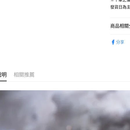
ATM付款
1.本服務
發貨日為
2.付款方
流程，驗
完成交易
運送方式
3.實際核
商品相關分
4.訂單成
預購-全家
消。如遇
從系列找潮
每筆NT$9
無法說明
分享
【繳款方
找玩具模型
預購-付款
1.分期款
醒簡訊。
每筆NT$9
2.透過簡
帳／街口支
預購-7-1
說明
相關推薦
【注意事
每筆NT$9
1.本服務
用戶於交
預購-付款後
款買賣價
每筆NT$9
2.基於同
資料（包
預購-宅配(
用，由本
3.完整用
每筆NT$1
預購-宅配(