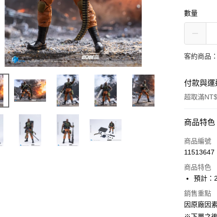
數量
客約商品
付款與運
超取滿NT$
付款方式
商品特色
信用卡一
商品編號
11513647
超商取貨
商品特色
Apple Pay
預計：2
大哥付你
銷售重點
因原廠因
相關說明
【大哥付
※下單之