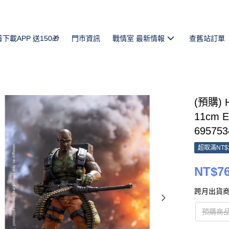
首下載APP 送150🎁
門市資訊
戰情室 最新情報
查舊站訂單
(預購) 
11cm 
695753
超取滿NT$
NT$7
跨月出貨商
預購商品