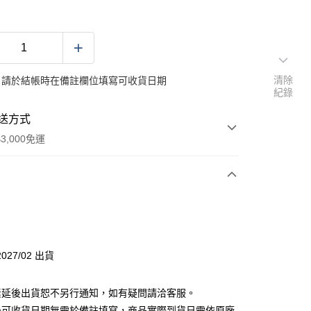
清除
：請於結帳時在備註欄位填寫可收貨日期
紀錄
送方式
3,000免運
次付款
付款
027/02 出貨
分期
素延後出貨恕不另行通知，如有疑問請洽客服。
你分期使用說明】
後可收貨日期無需於備註填寫，商品實際到貨日需依原廠