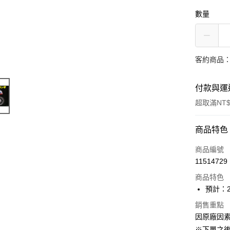
數量
客約商品
付款與運
超取滿NT$
付款方式
商品特色
信用卡一
商品編號
11514729
超商取貨
商品特色
Apple Pay
預計：2
大哥付你
銷售重點
因原廠因
相關說明
【大哥付
※下單之