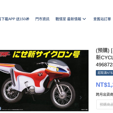
首下載APP 送150🎁
門市資訊
戰情室 最新情報
查舊站訂單
(預購) 
新CYC
496872
超取滿NT$
NT$1,
跨月出貨商
預購商品