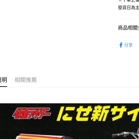
ATM付款
1.本服務
發貨日為
2.付款方
流程，驗
完成交易
運送方式
3.實際核
商品相關分
4.訂單成
預購-全家
消。如遇
從作品找周
每筆NT$9
無法說明
分享
【繳款方
找玩具模型
預購-付款
1.分期款
醒簡訊。
⏰預購開
每筆NT$9
2.透過簡
帳／街口支
預購-7-1
說明
相關推薦
【注意事
每筆NT$9
1.本服務
用戶於交
預購-付款後
款買賣價
每筆NT$9
2.基於同
資料（包
預購-宅配(
用，由本
3.完整用
每筆NT$1
預購-宅配(