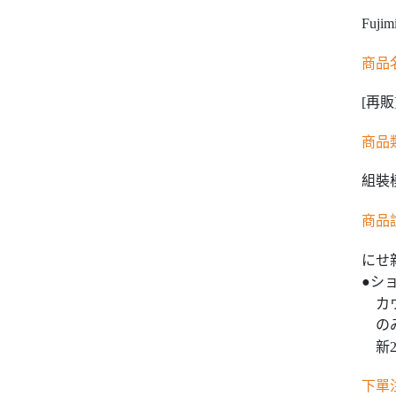
Fuji
商品
[再販
商品
組裝
商品
にせ
●シ
カウ
のみ
新2
下單