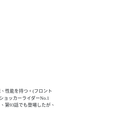
、性能を持つ。(フロント
ョッカーライダーNo.1
、第93話でも登場したが、