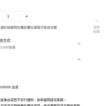
清除
：請於結帳時在備註欄位填寫可收貨日期
紀錄
送方式
3,000免運
次付款
付款
026/05 出貨
分期
素延後出貨恕不另行通知，如有疑問請洽客服。
你分期使用說明】
後可收貨日期無需於備註填寫，商品實際到貨日需依原廠