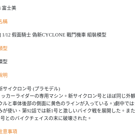
mi 富士美
名稱
] 1/12 假面騎士 偽新CYCLONE 戰鬥機車 組裝模型
類型
模型
說明
新サイクロン号 (プラモデル)
ョッカーライダーの専用マシン。新サイクロン号とほぼ同じ外観
ルと車体後部の側面に黄色のラインが入っている。)劇中ではシ
が使い、第92話では新1号と激しいバイク戦を展開した。また
号とのバイクチェイスの末に破壊された。
注意事項