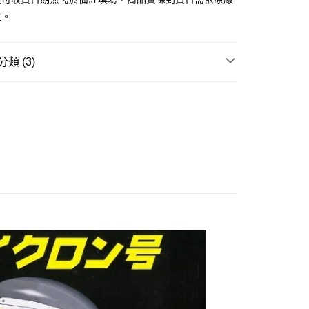
由台灣大哥大提供，台灣大哥大用戶可立即使用無須另外申請。
主。
式選擇「大哥付你分期」，訂單成立後會自動跳轉到大哥付的交易
證手機門號後，選擇欲分期的期數、繳款截止日，確認付款後即
。
准額度、可分期數及費用金額請依後續交易確認頁面所載為準。
類 (3)
立30分鐘內，如未前往確認交易或遇審核未通過，訂單將自動取
取貨付款(舊)
「轉專審核」未通過狀況，表示未達大哥付你分期系統評分，恕
邊▸
特攝類作品 周邊商品
假面騎士
0，滿NT$3,000(含以上)免運費
評估內容。
式說明】
品牌▸
富士美 FUJIMI
後全家取貨(舊)
項不併入電信帳單，「大哥付你分期」於每月結算日後寄送繳費提
賣中
🔥最新預購商品
0，滿NT$3,000(含以上)免運費
訊連結打開帳單後，可選擇「超商條碼／台灣大直營門市／銀行轉
付／iPASS MONEY」等通路繳費。
1取貨付款(舊)
項】
0，滿NT$3,000(含以上)免運費
係由「台灣大哥大股份有限公司」（以下簡稱本公司）所提供，讓
易時，得透過本服務購買商品或服務，並由商店將買賣／分期付
7-11取貨(舊)
金債權讓與本公司後，依約使用本公司帳單繳交帳款。
0，滿NT$3,000(含以上)免運費
意付款使用「大哥付你分期」之契約關係目的，商店將以您的個人
含姓名、電話或地址）提供予台灣大哥大進項蒐集、處理及利
舊)
公司與您本人進行分期帳單所需資料之確認、核對及更正。
戶服務條款，請詳閱以下連結：
https://oppay.tw/userRule
20，滿NT$3,000(含以上)免運費
離島)(舊)