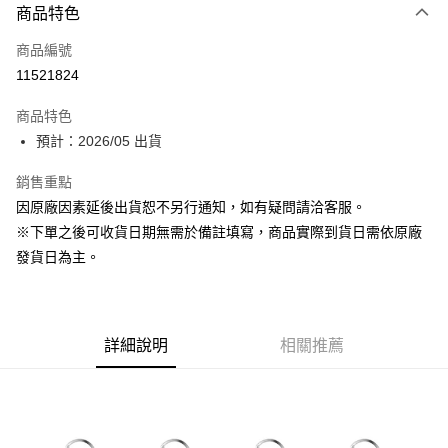
商品特色
信用卡一次付款
商品編號
超商取貨付款
11521824
Apple Pay
商品特色
大哥付你分期
預計：2026/05 出貨
相關說明
銷售重點
【大哥付你分期使用說明】
ATM付款
1.本服務由台灣大哥大提供，台灣大哥大用戶可立即使用無須另外申請。
因原廠因素延後出貨恕不另行通知，如有疑問請洽客服。
2.付款方式選擇「大哥付你分期」，訂單成立後會自動跳轉到大哥付的交易
※下單之後可收貨日期無需於備註填寫，商品實際到貨日需依原廠
流程，驗證手機門號後，選擇欲分期的期數、繳款截止日，確認付款後即完
運送方式
成交易。
發貨日為主。
3.實際核准額度、可分期數及費用金額請依後續交易確認頁面所載為準。
預購-全家取貨付款(舊)
4.訂單成立30分鐘內，如未前往確認交易或遇審核未通過，訂單將自動取
每筆NT$90，滿NT$3,000(含以上)免運費
消。如遇「轉專審核」未通過狀況，表示未達大哥付你分期系統評分，恕無
法說明評估內容。
預購-付款後全家取貨(舊)
詳細說明
相關推薦
【繳款方式說明】
1.分期款項不併入電信帳單，「大哥付你分期」於每月結算日後寄送繳費提
每筆NT$90，滿NT$3,000(含以上)免運費
醒簡訊。
2.透過簡訊連結打開帳單後，可選擇「超商條碼／台灣大直營門市／銀行轉
預購-7-11取貨付款(舊)
帳／街口支付／iPASS MONEY」等通路繳費。
每筆NT$90，滿NT$3,000(含以上)免運費