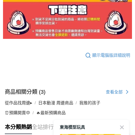
顯示電腦版詳細說明
商品相關分類 (3)
查看全部
從作品找周邊▸
日本動漫 周邊商品
我推的孩子
⏰預購開賣中
🔥最新預購商品
東海模型玩具
本分類熱銷
全站排行