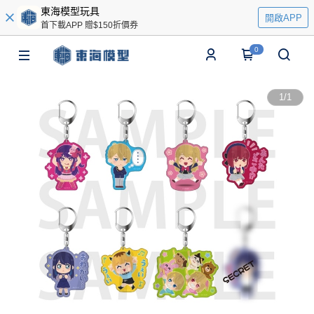
東海模型玩具
開啟APP
首下載APP 贈$150折價券
0
1
/
1