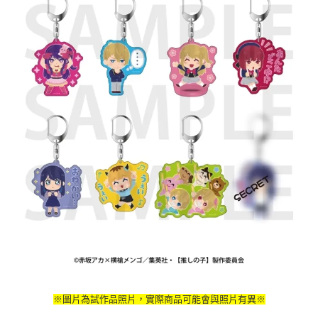
【注意事項】
預購-付款後7-11取貨(舊)
1.本服務係由「台灣大哥大股份有限公司」（以下簡稱本公司）所提供，讓
用戶於交易時，得透過本服務購買商品或服務，並由商店將買賣／分期付款
每筆NT$90，滿NT$3,000(含以上)免運費
買賣價金債權讓與本公司後，依約使用本公司帳單繳交帳款。
2.基於同意付款使用「大哥付你分期」之契約關係目的，商店將以您的個人
預購-宅配(舊)
資料（包含姓名、電話或地址）提供予台灣大哥大進項蒐集、處理及利用，
由本公司與您本人進行分期帳單所需資料之確認、核對及更正。
每筆NT$120，滿NT$3,000(含以上)免運費
3.完整用戶服務條款，請詳閱以下連結：
https://oppay.tw/userRule
預購-宅配(離島)(舊)
每筆NT$160，滿NT$3,000(含以上)免運費
東海門市自取，需自備購物袋取貨唷。
免運費
※圖片為試作品照片，實際商品可能會與照片有異※