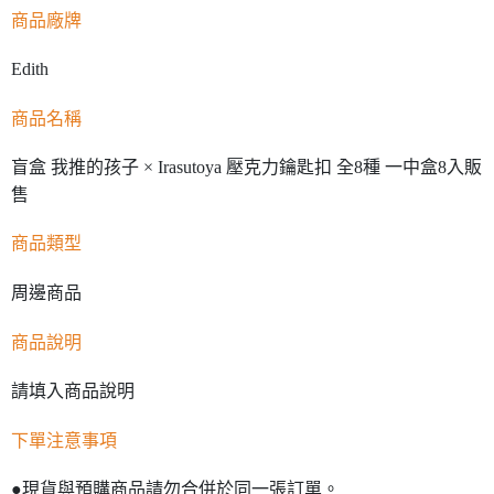
商品廠牌
Edith
商品名稱
盲盒 我推的孩子 × Irasutoya 壓克力鑰匙扣 全8種 一中盒8入販
售
商品類型
周邊商品
商品說明
請填入商品說明
下單注意事項
●現貨與預購商品請勿合併於同一張訂單。