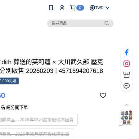
0
TWD
 Edith 葬送的芙莉蓮 × 大川武久部 壓克
別販售 20260203 | 4571694207618
3,000免運
50
品 請分開下單
預購商品－2026年05月底前後依序出貨
購商品－2026年05月底前後依序出貨