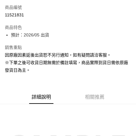
商品編號
超商取貨付款
11521831
Apple Pay
商品特色
大哥付你分期
預計：2026/05 出貨
相關說明
銷售重點
【大哥付你分期使用說明】
ATM付款
1.本服務由台灣大哥大提供，台灣大哥大用戶可立即使用無須另外申請。
因原廠因素延後出貨恕不另行通知，如有疑問請洽客服。
2.付款方式選擇「大哥付你分期」，訂單成立後會自動跳轉到大哥付的交易
※下單之後可收貨日期無需於備註填寫，商品實際到貨日需依原廠
流程，驗證手機門號後，選擇欲分期的期數、繳款截止日，確認付款後即完
運送方式
成交易。
發貨日為主。
3.實際核准額度、可分期數及費用金額請依後續交易確認頁面所載為準。
預購-全家取貨付款(舊)
4.訂單成立30分鐘內，如未前往確認交易或遇審核未通過，訂單將自動取
每筆NT$90，滿NT$3,000(含以上)免運費
消。如遇「轉專審核」未通過狀況，表示未達大哥付你分期系統評分，恕無
法說明評估內容。
預購-付款後全家取貨(舊)
詳細說明
相關推薦
【繳款方式說明】
1.分期款項不併入電信帳單，「大哥付你分期」於每月結算日後寄送繳費提
每筆NT$90，滿NT$3,000(含以上)免運費
醒簡訊。
2.透過簡訊連結打開帳單後，可選擇「超商條碼／台灣大直營門市／銀行轉
預購-7-11取貨付款(舊)
帳／街口支付／iPASS MONEY」等通路繳費。
每筆NT$90，滿NT$3,000(含以上)免運費
【注意事項】
預購-付款後7-11取貨(舊)
1.本服務係由「台灣大哥大股份有限公司」（以下簡稱本公司）所提供，讓