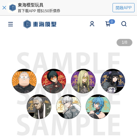
東海模型玩具
開啟APP
首下載APP 贈$150折價券
0
1
/
8