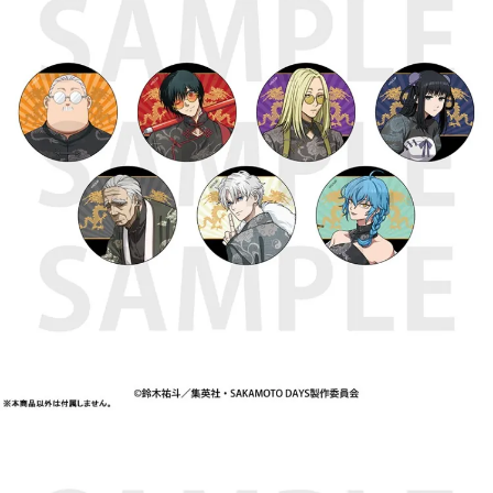
用戶於交易時，得透過本服務購買商品或服務，並由商店將買賣／分期付款
每筆NT$90，滿NT$3,000(含以上)免運費
買賣價金債權讓與本公司後，依約使用本公司帳單繳交帳款。
2.基於同意付款使用「大哥付你分期」之契約關係目的，商店將以您的個人
預購-宅配(舊)
資料（包含姓名、電話或地址）提供予台灣大哥大進項蒐集、處理及利用，
由本公司與您本人進行分期帳單所需資料之確認、核對及更正。
每筆NT$120，滿NT$3,000(含以上)免運費
3.完整用戶服務條款，請詳閱以下連結：
https://oppay.tw/userRule
預購-宅配(離島)(舊)
每筆NT$160，滿NT$3,000(含以上)免運費
東海門市自取，需自備購物袋取貨唷。
免運費