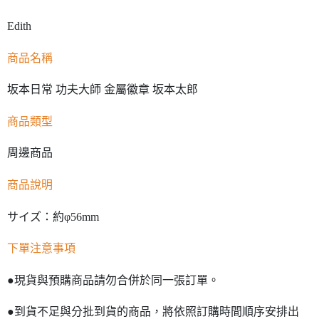
Edith
商品名稱
坂本日常 功夫大師 金屬徽章 坂本太郎
商品類型
周邊商品
商品說明
サイズ：約φ56mm
下單注意事項
●現貨與預購商品請勿合併於同一張訂單。
●到貨不足與分批到貨的商品，將依照訂購時間順序安排出