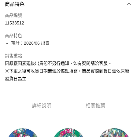
商品特色
信用卡一次付款
商品編號
超商取貨付款
11533512
Apple Pay
商品特色
大哥付你分期
預計：2026/06 出貨
相關說明
銷售重點
【大哥付你分期使用說明】
ATM付款
1.本服務由台灣大哥大提供，台灣大哥大用戶可立即使用無須另外申請。
因原廠因素延後出貨恕不另行通知，如有疑問請洽客服。
2.付款方式選擇「大哥付你分期」，訂單成立後會自動跳轉到大哥付的交易
※下單之後可收貨日期無需於備註填寫，商品實際到貨日需依原廠
流程，驗證手機門號後，選擇欲分期的期數、繳款截止日，確認付款後即完
運送方式
成交易。
發貨日為主。
3.實際核准額度、可分期數及費用金額請依後續交易確認頁面所載為準。
預購-全家取貨付款(舊)
4.訂單成立30分鐘內，如未前往確認交易或遇審核未通過，訂單將自動取
每筆NT$90，滿NT$3,000(含以上)免運費
消。如遇「轉專審核」未通過狀況，表示未達大哥付你分期系統評分，恕無
法說明評估內容。
預購-付款後全家取貨(舊)
詳細說明
相關推薦
【繳款方式說明】
1.分期款項不併入電信帳單，「大哥付你分期」於每月結算日後寄送繳費提
每筆NT$90，滿NT$3,000(含以上)免運費
醒簡訊。
2.透過簡訊連結打開帳單後，可選擇「超商條碼／台灣大直營門市／銀行轉
預購-7-11取貨付款(舊)
帳／街口支付／iPASS MONEY」等通路繳費。
每筆NT$90，滿NT$3,000(含以上)免運費