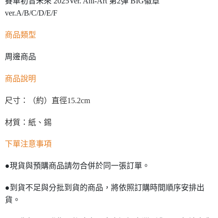
賽車初音未來 2025Ver. Ani-Art 第2彈 BIG徽章
ver.A/B/C/D/E/F
商品類型
周邊商品
商品說明
尺寸：（約）直徑15.2cm
材質：紙、錫
下單注意事項
●現貨與預購商品請勿合併於同一張訂單。
●到貨不足與分批到貨的商品，將依照訂購時間順序安排出
貨。