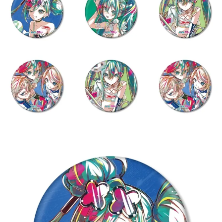
【注意事項】
預購-付款後7-11取貨(舊)
1.本服務係由「台灣大哥大股份有限公司」（以下簡稱本公司）所提供，讓
用戶於交易時，得透過本服務購買商品或服務，並由商店將買賣／分期付款
每筆NT$90，滿NT$3,000(含以上)免運費
買賣價金債權讓與本公司後，依約使用本公司帳單繳交帳款。
2.基於同意付款使用「大哥付你分期」之契約關係目的，商店將以您的個人
預購-宅配(舊)
資料（包含姓名、電話或地址）提供予台灣大哥大進項蒐集、處理及利用，
由本公司與您本人進行分期帳單所需資料之確認、核對及更正。
每筆NT$120，滿NT$3,000(含以上)免運費
3.完整用戶服務條款，請詳閱以下連結：
https://oppay.tw/userRule
預購-宅配(離島)(舊)
每筆NT$160，滿NT$3,000(含以上)免運費
東海門市自取，需自備購物袋取貨唷。
免運費