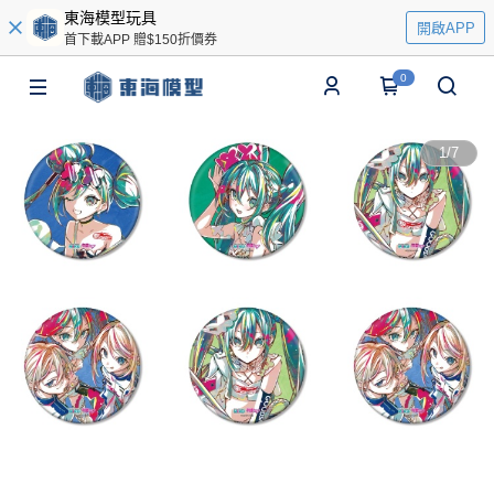
東海模型玩具
開啟APP
首下載APP 贈$150折價券
0
1
/
7