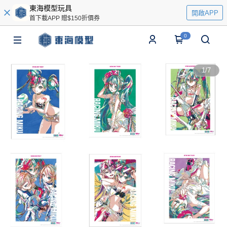
東海模型玩具
開啟APP
首下載APP 贈$150折價券
0
1
/
7