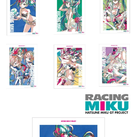
用戶於交易時，得透過本服務購買商品或服務，並由商店將買賣／分期付款
買賣價金債權讓與本公司後，依約使用本公司帳單繳交帳款。
2.基於同意付款使用「大哥付你分期」之契約關係目的，商店將以您的個人
資料（包含姓名、電話或地址）提供予台灣大哥大進項蒐集、處理及利用，
由本公司與您本人進行分期帳單所需資料之確認、核對及更正。
3.完整用戶服務條款，請詳閱以下連結：
https://oppay.tw/userRule