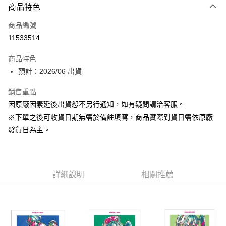
商品特色
信用卡一次付款
商品編號
Apple Pay
11533514
大哥付你分期
商品特色
相關說明
預計：2026/06 出貨
【大哥付你分期使用說明】
ATM付款
1.本服務由台灣大哥大提供，台灣大哥大用戶可立即使用無須另外申請。
銷售重點
2.付款方式選擇「大哥付你分期」，訂單成立後會自動跳轉到大哥付的交易
流程，驗證手機門號後，選擇欲分期的期數、繳款截止日，確認付款後即完
因原廠因素延後出貨恕不另行通知，如有疑問請洽客服。
運送方式
成交易。
※下單之後可收貨日期無需於備註填寫，商品實際到貨日需依原廠
3.實際核准額度、可分期數及費用金額請依後續交易確認頁面所載為準。
預購-宅配(舊)
4.訂單成立30分鐘內，如未前往確認交易或遇審核未通過，訂單將自動取
發貨日為主。
每筆NT$120，滿NT$3,000(含以上)免運費
消。如遇「轉專審核」未通過狀況，表示未達大哥付你分期系統評分，恕無
法說明評估內容。
預購-宅配(離島)(舊)
【繳款方式說明】
1.分期款項不併入電信帳單，「大哥付你分期」於每月結算日後寄送繳費提
每筆NT$160，滿NT$3,000(含以上)免運費
醒簡訊。
詳細說明
相關推薦
2.透過簡訊連結打開帳單後，可選擇「超商條碼／台灣大直營門市／銀行轉
東海門市自取，需自備購物袋取貨唷。
帳／街口支付／iPASS MONEY」等通路繳費。
免運費
【注意事項】
1.本服務係由「台灣大哥大股份有限公司」（以下簡稱本公司）所提供，讓