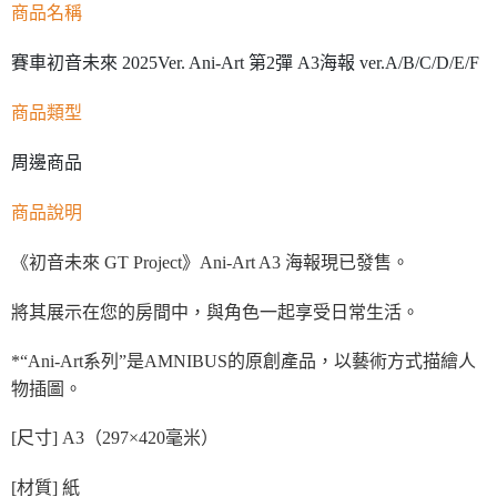
商品名稱
賽車初音未來 2025Ver. Ani-Art 第2彈 A3海報 ver.A/B/C/D/E/F
商品類型
周邊商品
商品說明
《初音未來 GT Project》Ani-Art A3 海報現已發售。
將其展示在您的房間中，與角色一起享受日常生活。
*“Ani-Art系列”是AMNIBUS的原創產品，以藝術方式描繪人
物插圖。
[尺寸] A3（297×420毫米）
[材質] 紙